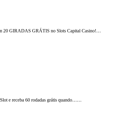
om 20 GIRADAS GRÁTIS no Slots Capital Casino!…
y Slot e receba 60 rodadas grátis quando……