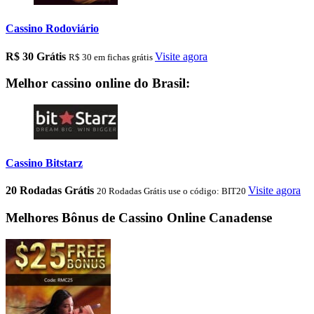
Cassino Rodoviário
R$ 30 Grátis
Visite agora
R$ 30 em fichas grátis
Melhor cassino online do Brasil:
Cassino Bitstarz
20 Rodadas Grátis
Visite agora
20 Rodadas Grátis use o código: BIT20
Melhores Bônus de Cassino Online Canadense