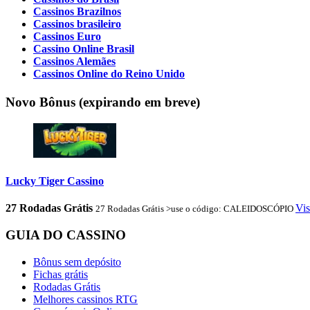
Cassinos Brazilnos
Cassinos brasileiro
Cassinos Euro
Cassino Online Brasil
Cassinos Alemães
Cassinos Online do Reino Unido
Novo Bônus (expirando em breve)
Lucky Tiger Cassino
27 Rodadas Grátis
Vis
27 Rodadas Grátis >use o código: CALEIDOSCÓPIO
GUIA DO CASSINO
Bônus sem depósito
Fichas grátis
Rodadas Grátis
Melhores cassinos RTG