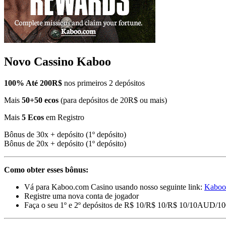
Novo Cassino Kaboo
100% Até 200R$
nos primeiros 2 depósitos
Mais
50+50 ecos
(para depósitos de 20R$ ou mais)
Mais
5 Ecos
em Registro
Bônus de 30x + depósito (1º depósito)
Bônus de 20x + depósito (1º depósito)
Como obter esses bônus:
Vá para Kaboo.com Casino usando nosso seguinte link:
Kaboo
Registre uma nova conta de jogador
Faça o seu 1º e 2º depósitos de R$ 10/R$ 10/R$ 10/10A