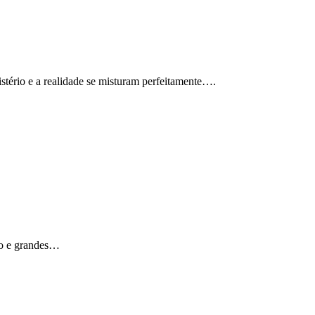
tério e a realidade se misturam perfeitamente….
ão e grandes…