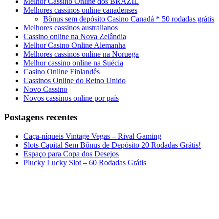
Melhor Cassino Online dos BRAZIL
Melhores cassinos online canadenses
Bônus sem depósito Casino Canadá * 50 rodadas grátis
Melhores cassinos australianos
Cassino online na Nova Zelândia
Melhor Casino Online Alemanha
Melhores cassinos online na Noruega
Melhor cassino online na Suécia
Casino Online Finlandês
Cassinos Online do Reino Unido
Novo Cassino
Novos cassinos online por país
Postagens recentes
Caça-níqueis Vintage Vegas – Rival Gaming
Slots Capital Sem Bônus de Depósito 20 Rodadas Grátis!
Espaço para Copa dos Desejos
Plucky Lucky Slot – 60 Rodadas Grátis