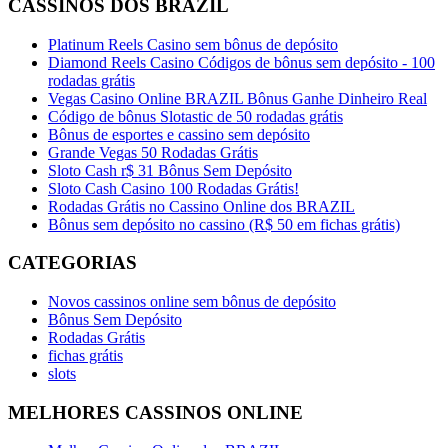
CASSINOS DOS BRAZIL
Platinum Reels Casino sem bônus de depósito
Diamond Reels Casino Códigos de bônus sem depósito - 100
rodadas grátis
Vegas Casino Online BRAZIL Bônus Ganhe Dinheiro Real
Código de bônus Slotastic de 50 rodadas grátis
Bônus de esportes e cassino sem depósito
Grande Vegas 50 Rodadas Grátis
Sloto Cash r$ 31 Bônus Sem Depósito
Sloto Cash Casino 100 Rodadas Grátis!
Rodadas Grátis no Cassino Online dos BRAZIL
Bônus sem depósito no cassino (R$ 50 em fichas grátis)
CATEGORIAS
Novos cassinos online sem bônus de depósito
Bônus Sem Depósito
Rodadas Grátis
fichas grátis
slots
MELHORES CASSINOS ONLINE