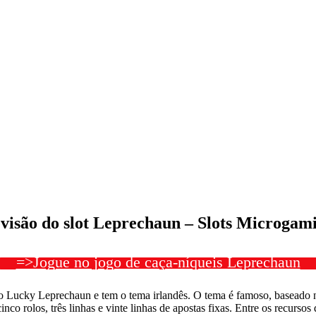
visão do slot Leprechaun – Slots Microgam
=>Jogue no jogo de caça-níqueis Leprechaun
Lucky Leprechaun e tem o tema irlandês. O tema é famoso, baseado na 
co rolos, três linhas e vinte linhas de apostas fixas. Entre os recurso