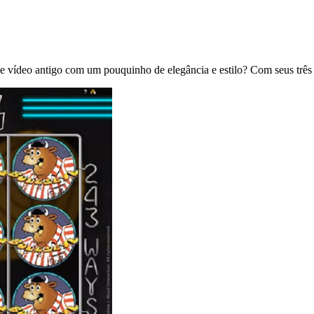
ídeo antigo com um pouquinho de elegância e estilo? Com seus três r