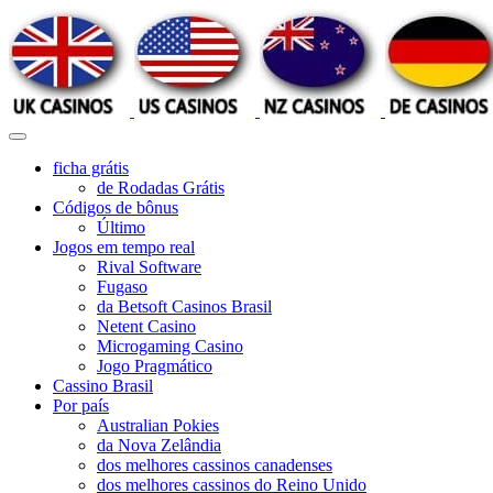
ficha grátis
de Rodadas Grátis
Códigos de bônus
Último
Jogos em tempo real
Rival Software
Fugaso
da Betsoft Casinos Brasil
Netent Casino
Microgaming Casino
Jogo Pragmático
Cassino Brasil
Por país
Australian Pokies
da Nova Zelândia
dos melhores cassinos canadenses
dos melhores cassinos do Reino Unido