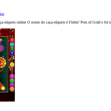
ias
ça-níqueis online O nome do caça-níqueis é Fishin’ Pots of Gold e fo