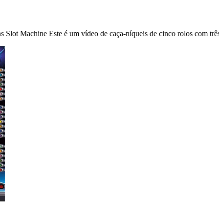
Slot Machine Este é um vídeo de caça-níqueis de cinco rolos com trê