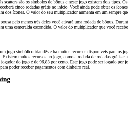
Os scatters são os símbolos de bônus e neste jogo existem dois tipos. Os 
receberá cinco rodadas grátis no início. Você ainda pode obter os ícone
 um dos ícones. O valor do seu multiplicador aumenta em um sempre q
 pousa pelo menos três deles você ativará uma rodada de bônus. Durant
em uma esmeralda escondida. O valor do multiplicador que você receb
m jogo simbólico irlandês e há muitos recursos disponíveis para os j
. Existem muitos recursos no jogo, como a rodada de rodadas grátis e a
 jogador do jogo é de 96,83 por cento. Este jogo pode ser jogado por jo
 para poder receber pagamentos com dinheiro real.
ming