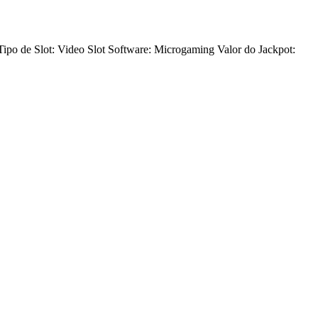
ipo de Slot: Video Slot Software: Microgaming Valor do Jackpot: