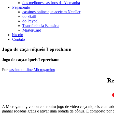
dos melhores cassinos da Alemanha
Pagamento
cassinos online que aceitam Neteller
do Skrill
do Paypal
Transferência Bancária
MasterCard
bitcoin
Contato
Jogo de caça-níqueis Leprechaun
Jogo de caça-níqueis Leprechaun
Por
cassino on-line
Microgaming
Re
A Microgaming voltou com outro jogo de vídeo caça-níqueis chamado 
ganhar rodadas grátis e ativar uma rodada de bônus. É composto por cin