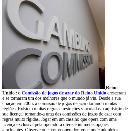
Reino
Unido
: o
Comissão de jogos de azar do Reino Unido
cresceram
e se tornaram um dos melhores que o mundo já viu. Desde a sua
criação em 2005, a comissão de jogos de azar dominou muitas
regiões. Existem muitas regras e restrições vinculadas à aquisição de
sua licença, tornando-a uma das comissões de jogos de azar com
regras muito rígidas. Jogar em um cassino que opera com uma
licença exclusiva pela operadora oferece inúmeras opções
alucinantes. Observe que, como operador, você pode adquirir a