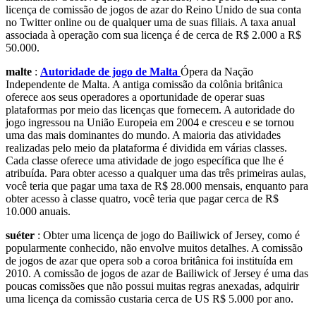
licença de comissão de jogos de azar do Reino Unido de sua conta
no Twitter online ou de qualquer uma de suas filiais. A taxa anual
associada à operação com sua licença é de cerca de R$ 2.000 a R$
50.000.
malte
:
Autoridade de jogo de Malta
Ópera da Nação
Independente de Malta. A antiga comissão da colônia britânica
oferece aos seus operadores a oportunidade de operar suas
plataformas por meio das licenças que fornecem. A autoridade do
jogo ingressou na União Europeia em 2004 e cresceu e se tornou
uma das mais dominantes do mundo. A maioria das atividades
realizadas pelo meio da plataforma é dividida em várias classes.
Cada classe oferece uma atividade de jogo específica que lhe é
atribuída. Para obter acesso a qualquer uma das três primeiras aulas,
você teria que pagar uma taxa de R$ 28.000 mensais, enquanto para
obter acesso à classe quatro, você teria que pagar cerca de R$
10.000 anuais.
suéter
: Obter uma licença de jogo do Bailiwick of Jersey, como é
popularmente conhecido, não envolve muitos detalhes. A comissão
de jogos de azar que opera sob a coroa britânica foi instituída em
2010. A comissão de jogos de azar de Bailiwick of Jersey é uma das
poucas comissões que não possui muitas regras anexadas, adquirir
uma licença da comissão custaria cerca de US R$ 5.000 por ano.