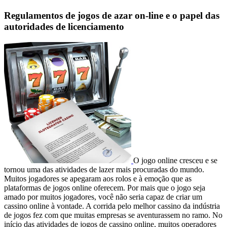
Regulamentos de jogos de azar on-line e o papel das
autoridades de licenciamento
O jogo online cresceu e se
tornou uma das atividades de lazer mais procuradas do mundo.
Muitos jogadores se apegaram aos rolos e à emoção que as
plataformas de jogos online oferecem. Por mais que o jogo seja
amado por muitos jogadores, você não seria capaz de criar um
cassino online à vontade. A corrida pelo melhor cassino da indústria
de jogos fez com que muitas empresas se aventurassem no ramo. No
início das atividades de jogos de cassino online, muitos operadores