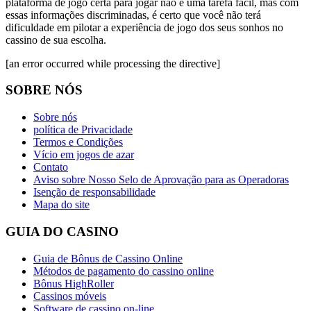
plataforma de jogo certa para jogar não é uma tarefa fácil, mas com
essas informações discriminadas, é certo que você não terá
dificuldade em pilotar a experiência de jogo dos seus sonhos no
cassino de sua escolha.
[an error occurred while processing the directive]
SOBRE NÓS
Sobre nós
política de Privacidade
Termos e Condições
Vício em jogos de azar
Contato
Aviso sobre Nosso Selo de Aprovação para as Operadoras
Isenção de responsabilidade
Mapa do site
GUIA DO CASINO
Guia de Bônus de Cassino Online
Métodos de pagamento do cassino online
Bônus HighRoller
Cassinos móveis
Software de cassino on-line