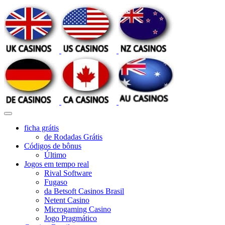
ficha grátis
de Rodadas Grátis
Códigos de bônus
Último
Jogos em tempo real
Rival Software
Fugaso
da Betsoft Casinos Brasil
Netent Casino
Microgaming Casino
Jogo Pragmático