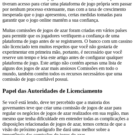
tiveram acesso para criar uma plataforma de jogo própria sem passar
por nenhum processo extenuante, mas com a taxa de crescimento
inesperada que o jogo apresentou, certas medidas tomadas para
garantir que o jogo online mantém a sua confiança.
Muitas comissões de jogos de azar foram criadas em vários países
para permitir que os jogadores verifiquem a confiança de uma
plataforma de jogo antes de se registrarem. O banco com um cassino
não licenciado tem muitos respeitos que você não gostaria de
experimentar em primeira mão, portanto, é necessário que você
reserve um tempo e leia este artigo antes de configurar qualquer
plataforma de jogo. Este artigo não contém apenas uma lista de
alguns dos jogos de azar mais ansiosos Comissões em todo o
mundo, também contém todos os recursos necessários que uma
comissão de jogo confiável possui.
Papel das Autoridades de Licenciamento
Se você está lendo, deve ter percebido que a maioria dos
governantes teve que criar uma comissão de jogos de azar para
regular os negócios de jogos de azar realizados em sua região, mas
mesmo que tenha dificuldade em entender todas as complicações a
disposições relacionadas de jogos de azar, temos certeza de que a
visão do próximo parágrafo lhe dará uma melhor sobre a
importância das comissões de jogos de azar.