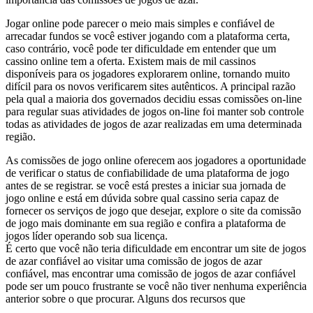
Jogar online pode parecer o meio mais simples e confiável de
arrecadar fundos se você estiver jogando com a plataforma certa,
caso contrário, você pode ter dificuldade em entender que um
cassino online tem a oferta. Existem mais de mil cassinos
disponíveis para os jogadores explorarem online, tornando muito
difícil para os novos verificarem sites autênticos. A principal razão
pela qual a maioria dos governados decidiu essas comissões on-line
para regular suas atividades de jogos on-line foi manter sob controle
todas as atividades de jogos de azar realizadas em uma determinada
região.
As comissões de jogo online oferecem aos jogadores a oportunidade
de verificar o status de confiabilidade de uma plataforma de jogo
antes de se registrar. se você está prestes a iniciar sua jornada de
jogo online e está em dúvida sobre qual cassino seria capaz de
fornecer os serviços de jogo que desejar, explore o site da comissão
de jogo mais dominante em sua região e confira a plataforma de
jogos líder operando sob sua licença.
É certo que você não teria dificuldade em encontrar um site de jogos
de azar confiável ao visitar uma comissão de jogos de azar
confiável, mas encontrar uma comissão de jogos de azar confiável
pode ser um pouco frustrante se você não tiver nenhuma experiência
anterior sobre o que procurar. Alguns dos recursos que