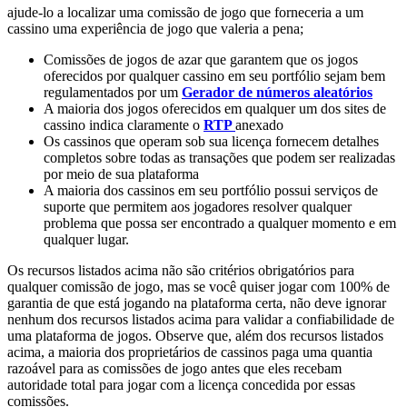
ajude-lo a localizar uma comissão de jogo que forneceria a um
cassino uma experiência de jogo que valeria a pena;
Comissões de jogos de azar que garantem que os jogos
oferecidos por qualquer cassino em seu portfólio sejam bem
regulamentados por um
Gerador de números aleatórios
A maioria dos jogos oferecidos em qualquer um dos sites de
cassino indica claramente o
RTP
anexado
Os cassinos que operam sob sua licença fornecem detalhes
completos sobre todas as transações que podem ser realizadas
por meio de sua plataforma
A maioria dos cassinos em seu portfólio possui serviços de
suporte que permitem aos jogadores resolver qualquer
problema que possa ser encontrado a qualquer momento e em
qualquer lugar.
Os recursos listados acima não são critérios obrigatórios para
qualquer comissão de jogo, mas se você quiser jogar com 100% de
garantia de que está jogando na plataforma certa, não deve ignorar
nenhum dos recursos listados acima para validar a confiabilidade de
uma plataforma de jogos. Observe que, além dos recursos listados
acima, a maioria dos proprietários de cassinos paga uma quantia
razoável para as comissões de jogo antes que eles recebam
autoridade total para jogar com a licença concedida por essas
comissões.