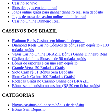
Cassino ao vivo
Slots de jogos em tempo real
Jogos online grátis para ganhar dinheiro real sem depósito
Jogos de mesa de cassino online a dinheiro real
Cassino Online Dinheiro Real
CASSINOS DOS BRAZIL
Platinum Reels Casino sem bônus de depósito
Diamond Reels Casino Códigos de bônus sem depósito - 100
rodadas grátis
Vegas Casino Online BRAZIL Bônus Ganhe Dinheiro Real
Código de bônus Slotastic de 50 rodadas grátis
Bônus de esportes e cassino sem depósito
Grande Vegas 50 Rodadas Grátis
Sloto Cash r$ 31 Bônus Sem Depósito
Sloto Cash Casino 100 Rodadas Grátis!
Rodadas Grátis no Cassino Online dos BRAZIL
Bônus sem depósito no cassino (R$ 50 em fichas grátis)
CATEGORIAS
Novos cassinos online sem bônus de depósito
Bônus Sem Depósito