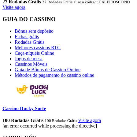
27 Rodadas Grátis
27 Rodadas Grátis >use o código: CALEIDOSCÓPIO
Visite agora
GUIA DO CASSINO
Bônus sem depósito
Fichas grátis
Rodadas Grátis
Melhores cassinos RTG
Caça-níqueis Online
Jogos de mesa
Cassinos Móveis
Guia de Bônus de Cassino Online
Métodos de pagamento do cassino online
Cassino Ducky Sorte
100 Rodadas Grátis
Visite agora
100 Rodadas Grátis
[an error occurred while processing the directive]