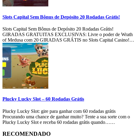
Slots Capital Sem Bônus de Depósito 20 Rodadas Grátis!
Slots Capital Sem Bônus de Depósito 20 Rodadas Grátis!
GIRADAS GRATUITAS EXCLUSIVAS: Livre o poder de Wrath
of Medusa com 20 GIRADAS GRÁTIS no Slots Capital Casino!…
Plucky Lucky Slot – 60 Rodadas Grátis
Plucky Lucky Slot: gire para ganhar com 60 rodadas grátis
Procurando uma chance de ganhar muito? Tente a sua sorte com o
Plucky Lucky Slot e receba 60 rodadas grátis quando……
RECOMENDADO