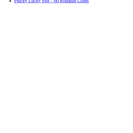
Plucky Lucky Slot – 60 Rodadas Grátis