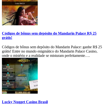
Códigos de bônus sem depósito do Mandarin Palace R$ 25
grátis!
Códigos de bônus sem depósito do Mandarin Palace: ganhe R$ 25
grátis! Entre no mundo enigmático do Mandarin Palace Casino,
onde o mistério e a realidade se misturam perfeitamente….
Lucky Nugget Casino Brasil