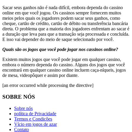
Sacar seus ganhos não é nada difícil, embora dependa do cassino
online em que você jogou. Os cassinos sempre fornecem muitos
meios pelos quais os jogadores podem sacar seus ganhos, como
cheque, cartão de crédito, cartão de débito ou transferência bancária
direta. O problema que a maioria dos jogadores enfrentam ao sacar é
a duração que leva para que a transação seja processada e concluída.
E isso vai depender do meio de saque selecionado por você.
Quais são os jogos que você pode jogar nos cassinos online?
Existem muitos jogos que você pode jogar em qualquer cassino,
embora o número dependa do cassino. Alguns dos jogos que você
encontrará em qualquer cassino online incluem caça-níqueis, jogos
de mesa, videopôquer e assim por diante.
[an error occurred while processing the directive]
SOBRE NÓS
Sobre nós
política de Privacidade
Termos e Condições
Vício em jogos de azar
Contato