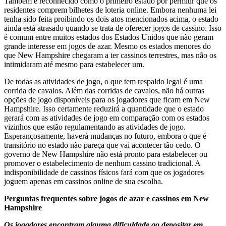
Também é reconhecido como o primeiro estado por permitir que os
residentes comprem bilhetes de loteria online. Embora nenhuma lei
tenha sido feita proibindo os dois atos mencionados acima, o estado
ainda está atrasado quando se trata de oferecer jogos de cassino. Isso
é comum entre muitos estados dos Estados Unidos que não geram
grande interesse em jogos de azar. Mesmo os estados menores do
que New Hampshire chegaram a ter cassinos terrestres, mas não os
intimidaram até mesmo para estabelecer um.
De todas as atividades de jogo, o que tem respaldo legal é uma
corrida de cavalos. Além das corridas de cavalos, não há outras
opções de jogo disponíveis para os jogadores que ficam em New
Hampshire. Isso certamente reduzirá a quantidade que o estado
gerará com as atividades de jogo em comparação com os estados
vizinhos que estão regulamentando as atividades de jogo.
Esperançosamente, haverá mudanças no futuro, embora o que é
transitório no estado não pareça que vai acontecer tão cedo. O
governo de New Hampshire não está pronto para estabelecer ou
promover o estabelecimento de nenhum cassino tradicional. A
indisponibilidade de cassinos físicos fará com que os jogadores
joguem apenas em cassinos online de sua escolha.
Perguntas frequentes sobre jogos de azar e cassinos em New
Hampshire
Os jogadores encontram alguma dificuldade ao depositar em