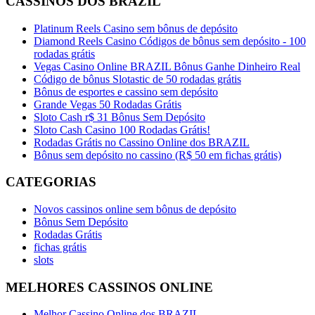
CASSINOS DOS BRAZIL
Platinum Reels Casino sem bônus de depósito
Diamond Reels Casino Códigos de bônus sem depósito - 100
rodadas grátis
Vegas Casino Online BRAZIL Bônus Ganhe Dinheiro Real
Código de bônus Slotastic de 50 rodadas grátis
Bônus de esportes e cassino sem depósito
Grande Vegas 50 Rodadas Grátis
Sloto Cash r$ 31 Bônus Sem Depósito
Sloto Cash Casino 100 Rodadas Grátis!
Rodadas Grátis no Cassino Online dos BRAZIL
Bônus sem depósito no cassino (R$ 50 em fichas grátis)
CATEGORIAS
Novos cassinos online sem bônus de depósito
Bônus Sem Depósito
Rodadas Grátis
fichas grátis
slots
MELHORES CASSINOS ONLINE
Melhor Cassino Online dos BRAZIL