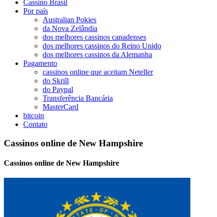
Cassino Brasil
Por país
Australian Pokies
da Nova Zelândia
dos melhores cassinos canadenses
dos melhores cassinos do Reino Unido
dos melhores cassinos da Alemanha
Pagamento
cassinos online que aceitam Neteller
do Skrill
do Paypal
Transferência Bancária
MasterCard
bitcoin
Contato
Cassinos online de New Hampshire
Cassinos online de New Hampshire