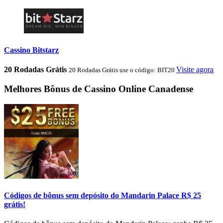
Cassino Bitstarz
20 Rodadas Grátis
Visite agora
20 Rodadas Grátis use o código: BIT20
Melhores Bônus de Cassino Online Canadense
Códigos de bônus sem depósito do Mandarin Palace R$ 25
grátis!