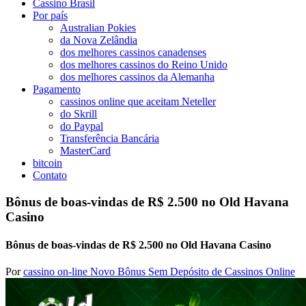
Cassino Brasil
Por país
Australian Pokies
da Nova Zelândia
dos melhores cassinos canadenses
dos melhores cassinos do Reino Unido
dos melhores cassinos da Alemanha
Pagamento
cassinos online que aceitam Neteller
do Skrill
do Paypal
Transferência Bancária
MasterCard
bitcoin
Contato
Bônus de boas-vindas de R$ 2.500 no Old Havana
Casino
Bônus de boas-vindas de R$ 2.500 no Old Havana Casino
Por
cassino on-line
Novo Bônus Sem Depósito de Cassinos Online