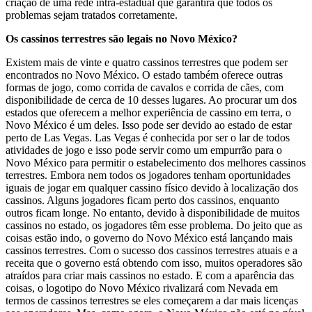
criação de uma rede intra-estadual que garantirá que todos os
problemas sejam tratados corretamente.
Os cassinos terrestres são legais no Novo México?
Existem mais de vinte e quatro cassinos terrestres que podem ser
encontrados no Novo México. O estado também oferece outras
formas de jogo, como corrida de cavalos e corrida de cães, com
disponibilidade de cerca de 10 desses lugares. Ao procurar um dos
estados que oferecem a melhor experiência de cassino em terra, o
Novo México é um deles. Isso pode ser devido ao estado de estar
perto de Las Vegas. Las Vegas é conhecida por ser o lar de todos
atividades de jogo e isso pode servir como um empurrão para o
Novo México para permitir o estabelecimento dos melhores cassinos
terrestres. Embora nem todos os jogadores tenham oportunidades
iguais de jogar em qualquer cassino físico devido à localização dos
cassinos. Alguns jogadores ficam perto dos cassinos, enquanto
outros ficam longe. No entanto, devido à disponibilidade de muitos
cassinos no estado, os jogadores têm esse problema. Do jeito que as
coisas estão indo, o governo do Novo México está lançando mais
cassinos terrestres. Com o sucesso dos cassinos terrestres atuais e a
receita que o governo está obtendo com isso, muitos operadores são
atraídos para criar mais cassinos no estado. E com a aparência das
coisas, o logotipo do Novo México rivalizará com Nevada em
termos de cassinos terrestres se eles começarem a dar mais licenças