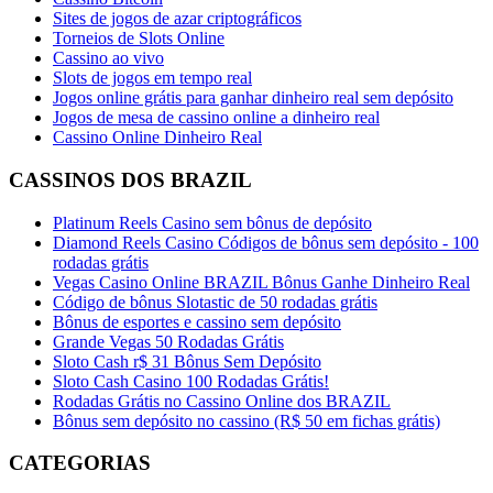
Sites de jogos de azar criptográficos
Torneios de Slots Online
Cassino ao vivo
Slots de jogos em tempo real
Jogos online grátis para ganhar dinheiro real sem depósito
Jogos de mesa de cassino online a dinheiro real
Cassino Online Dinheiro Real
CASSINOS DOS BRAZIL
Platinum Reels Casino sem bônus de depósito
Diamond Reels Casino Códigos de bônus sem depósito - 100
rodadas grátis
Vegas Casino Online BRAZIL Bônus Ganhe Dinheiro Real
Código de bônus Slotastic de 50 rodadas grátis
Bônus de esportes e cassino sem depósito
Grande Vegas 50 Rodadas Grátis
Sloto Cash r$ 31 Bônus Sem Depósito
Sloto Cash Casino 100 Rodadas Grátis!
Rodadas Grátis no Cassino Online dos BRAZIL
Bônus sem depósito no cassino (R$ 50 em fichas grátis)
CATEGORIAS