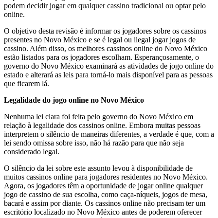
podem decidir jogar em qualquer cassino tradicional ou optar pelo
online.
O objetivo desta revisão é informar os jogadores sobre os cassinos
presentes no Novo México e se é legal ou ilegal jogar jogos de
cassino. Além disso, os melhores cassinos online do Novo México
estão listados para os jogadores escolham. Esperançosamente, o
governo do Novo México examinará as atividades de jogo online do
estado e alterará as leis para torná-lo mais disponível para as pessoas
que ficarem lá.
Legalidade do jogo online no Novo México
Nenhuma lei clara foi feita pelo governo do Novo México em
relação à legalidade dos cassinos online. Embora muitas pessoas
interpretem o silêncio de maneiras diferentes, a verdade é que, com a
lei sendo omissa sobre isso, não há razão para que não seja
considerado legal.
O silêncio da lei sobre este assunto levou à disponibilidade de
muitos cassinos online para jogadores residentes no Novo México.
Agora, os jogadores têm a oportunidade de jogar online qualquer
jogo de cassino de sua escolha, como caça-níqueis, jogos de mesa,
bacará e assim por diante. Os cassinos online não precisam ter um
escritório localizado no Novo México antes de poderem oferecer