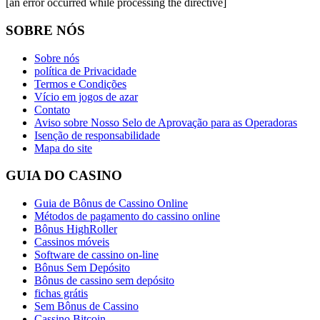
[an error occurred while processing the directive]
SOBRE NÓS
Sobre nós
política de Privacidade
Termos e Condições
Vício em jogos de azar
Contato
Aviso sobre Nosso Selo de Aprovação para as Operadoras
Isenção de responsabilidade
Mapa do site
GUIA DO CASINO
Guia de Bônus de Cassino Online
Métodos de pagamento do cassino online
Bônus HighRoller
Cassinos móveis
Software de cassino on-line
Bônus Sem Depósito
Bônus de cassino sem depósito
fichas grátis
Sem Bônus de Cassino
Cassino Bitcoin