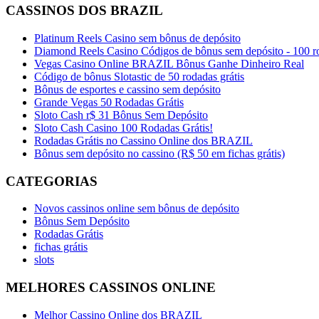
CASSINOS DOS BRAZIL
Platinum Reels Casino sem bônus de depósito
Diamond Reels Casino Códigos de bônus sem depósito - 100 ro
Vegas Casino Online BRAZIL Bônus Ganhe Dinheiro Real
Código de bônus Slotastic de 50 rodadas grátis
Bônus de esportes e cassino sem depósito
Grande Vegas 50 Rodadas Grátis
Sloto Cash r$ 31 Bônus Sem Depósito
Sloto Cash Casino 100 Rodadas Grátis!
Rodadas Grátis no Cassino Online dos BRAZIL
Bônus sem depósito no cassino (R$ 50 em fichas grátis)
CATEGORIAS
Novos cassinos online sem bônus de depósito
Bônus Sem Depósito
Rodadas Grátis
fichas grátis
slots
MELHORES CASSINOS ONLINE
Melhor Cassino Online dos BRAZIL