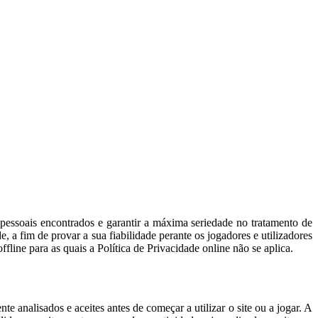
 pessoais encontrados e garantir a máxima seriedade no tratamento de
 a fim de provar a sua fiabilidade perante os jogadores e utilizadores
fline para as quais a Política de Privacidade online não se aplica.
 analisados ​​e aceites antes de começar a utilizar o site ou a jogar. A