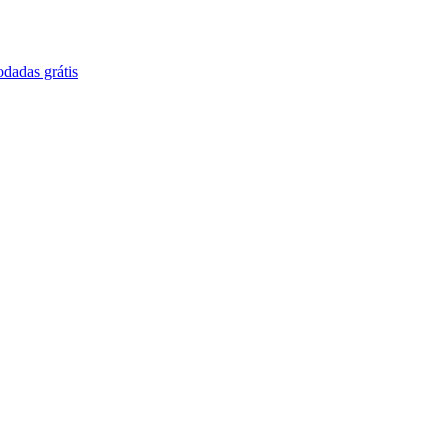
dadas grátis