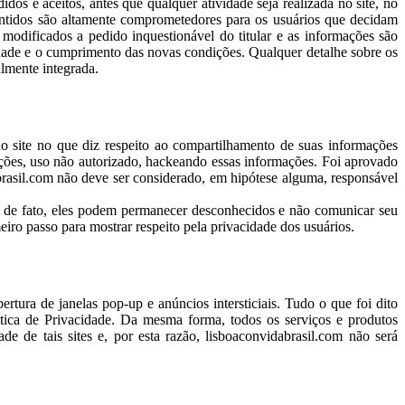
os e aceitos, antes que qualquer atividade seja realizada no site, no
contidos são altamente comprometedores para os usuários que decidam
r modificados a pedido inquestionável do titular e as informações são
erdade e o cumprimento das novas condições. Qualquer detalhe sobre os
almente integrada.
o site no que diz respeito ao compartilhamento de suas informações
ções, uso não autorizado, hackeando essas informações. Foi aprovado
brasil.com não deve ser considerado, em hipótese alguma, responsável
, de fato, eles podem permanecer desconhecidos e não comunicar seu
iro passo para mostrar respeito pela privacidade dos usuários.
rtura de janelas pop-up e anúncios intersticiais. Tudo o que foi dito
lítica de Privacidade. Da mesma forma, todos os serviços e produtos
de de tais sites e, por esta razão, lisboaconvidabrasil.com não será