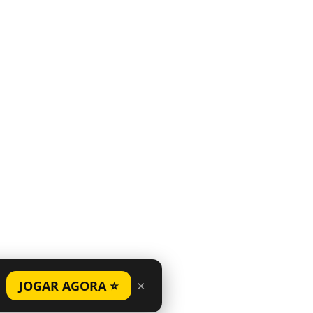
JOGAR AGORA ⭐
×