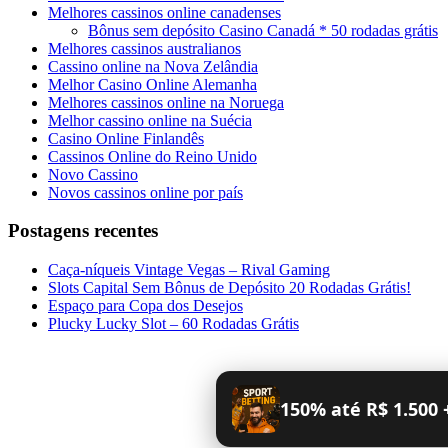
Melhores cassinos online canadenses
Bônus sem depósito Casino Canadá * 50 rodadas grátis
Melhores cassinos australianos
Cassino online na Nova Zelândia
Melhor Casino Online Alemanha
Melhores cassinos online na Noruega
Melhor cassino online na Suécia
Casino Online Finlandês
Cassinos Online do Reino Unido
Novo Cassino
Novos cassinos online por país
Postagens recentes
Caça-níqueis Vintage Vegas – Rival Gaming
Slots Capital Sem Bônus de Depósito 20 Rodadas Grátis!
Espaço para Copa dos Desejos
Plucky Lucky Slot – 60 Rodadas Grátis
150% até R$ 1.500 