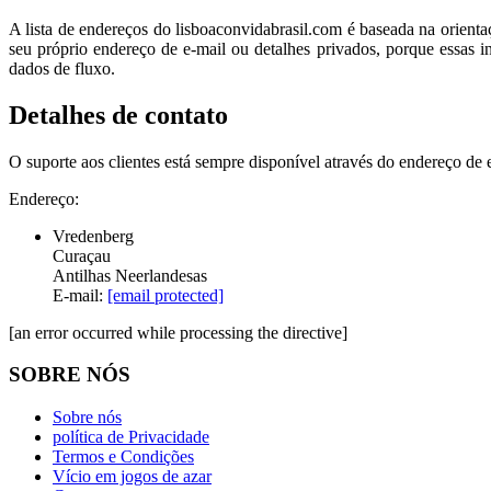
A lista de endereços do lisboaconvidabrasil.com é baseada na orient
seu próprio endereço de e-mail ou detalhes privados, porque essas
dados de fluxo.
Detalhes de contato
O suporte aos clientes está sempre disponível através do endereço de
Endereço:
Vredenberg
Curaçau
Antilhas Neerlandesas
E-mail:
[email protected]
[an error occurred while processing the directive]
SOBRE NÓS
Sobre nós
política de Privacidade
Termos e Condições
Vício em jogos de azar