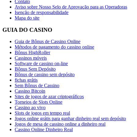
Contato
Aviso sobre Nosso Selo de Aprovação para as Operadoras
Isenção de responsabilidade
Mapa do site
GUIA DO CASINO
Guia de Bônus de Cassino Online
Métodos de pagamento do cassino online
Bônus HighRoller
Cassinos móveis
Software de cassino on-line
Bônus Sem Depósito
Bônus de cassino sem depósito
fichas grátis
Sem Bônus de Cassino
Cassino Bitcoin
Sites de jogos de azar criptográficos
Torneios de Slots Online
Cassino ao vivo
Slots de jogos em tempo real
Jogos online grátis para ganhar dinheiro real sem depósito
Jogos de mesa de cassino online a dinheiro real
Cassino Online Dinheiro Real