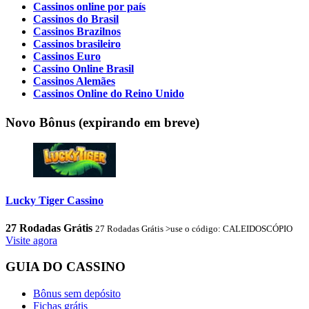
Cassinos online por país
Cassinos do Brasil
Cassinos Brazilnos
Cassinos brasileiro
Cassinos Euro
Cassino Online Brasil
Cassinos Alemães
Cassinos Online do Reino Unido
Novo Bônus (expirando em breve)
Lucky Tiger Cassino
27 Rodadas Grátis
27 Rodadas Grátis >use o código: CALEIDOSCÓPIO
Visite agora
GUIA DO CASSINO
Bônus sem depósito
Fichas grátis