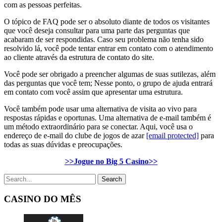
com as pessoas perfeitas.
O tópico de FAQ pode ser o absoluto diante de todos os visitantes
que você deseja consultar para uma parte das perguntas que
acabaram de ser respondidas. Caso seu problema não tenha sido
resolvido lá, você pode tentar entrar em contato com o atendimento
ao cliente através da estrutura de contato do site.
Você pode ser obrigado a preencher algumas de suas sutilezas, além
das perguntas que você tem; Nesse ponto, o grupo de ajuda entrará
em contato com você assim que apresentar uma estrutura.
Você também pode usar uma alternativa de visita ao vivo para
respostas rápidas e oportunas. Uma alternativa de e-mail também é
um método extraordinário para se conectar. Aqui, você usa o
endereço de e-mail do clube de jogos de azar
[email protected]
para
todas as suas dúvidas e preocupações.
>>Jogue no Big 5 Casino>>
CASINO DO MÊS