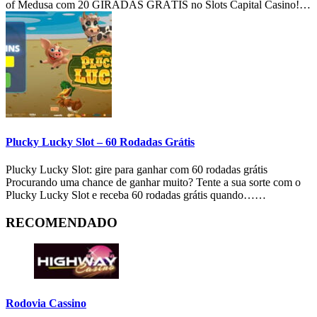
of Medusa com 20 GIRADAS GRÁTIS no Slots Capital Casino!…
Plucky Lucky Slot – 60 Rodadas Grátis
Plucky Lucky Slot: gire para ganhar com 60 rodadas grátis
Procurando uma chance de ganhar muito? Tente a sua sorte com o
Plucky Lucky Slot e receba 60 rodadas grátis quando……
RECOMENDADO
Rodovia Cassino