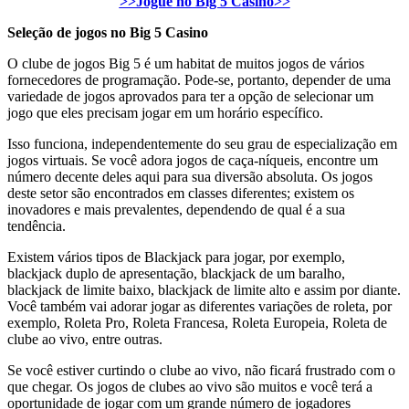
>>Jogue no Big 5 Casino>>
Seleção de jogos no Big 5 Casino
O clube de jogos Big 5 é um habitat de muitos jogos de vários
fornecedores de programação. Pode-se, portanto, depender de uma
variedade de jogos aprovados para ter a opção de selecionar um
jogo que eles precisam jogar em um horário específico.
Isso funciona, independentemente do seu grau de especialização em
jogos virtuais. Se você adora jogos de caça-níqueis, encontre um
número decente deles aqui para sua diversão absoluta. Os jogos
deste setor são encontrados em classes diferentes; existem os
inovadores e mais prevalentes, dependendo de qual é a sua
tendência.
Existem vários tipos de Blackjack para jogar, por exemplo,
blackjack duplo de apresentação, blackjack de um baralho,
blackjack de limite baixo, blackjack de limite alto e assim por diante.
Você também vai adorar jogar as diferentes variações de roleta, por
exemplo, Roleta Pro, Roleta Francesa, Roleta Europeia, Roleta de
clube ao vivo, entre outras.
Se você estiver curtindo o clube ao vivo, não ficará frustrado com o
que chegar. Os jogos de clubes ao vivo são muitos e você terá a
oportunidade de jogar com um grande número de jogadores