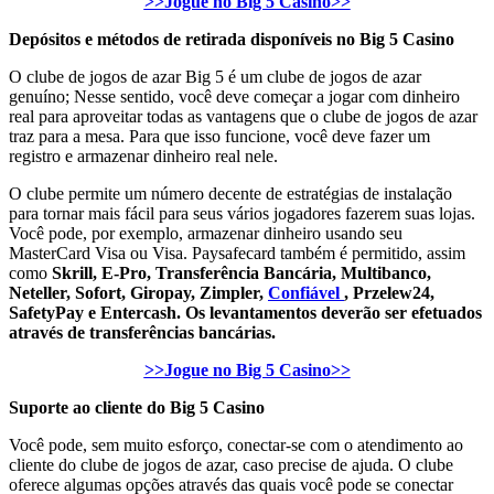
>>Jogue no Big 5 Casino>>
Depósitos e métodos de retirada disponíveis no Big 5 Casino
O clube de jogos de azar Big 5 é um clube de jogos de azar
genuíno; Nesse sentido, você deve começar a jogar com dinheiro
real para aproveitar todas as vantagens que o clube de jogos de azar
traz para a mesa. Para que isso funcione, você deve fazer um
registro e armazenar dinheiro real nele.
O clube permite um número decente de estratégias de instalação
para tornar mais fácil para seus vários jogadores fazerem suas lojas.
Você pode, por exemplo, armazenar dinheiro usando seu
MasterCard Visa ou Visa. Paysafecard também é permitido, assim
como
Skrill, E-Pro, Transferência Bancária, Multibanco,
Neteller, Sofort, Giropay, Zimpler,
Confiável
, Przelew24,
SafetyPay e Entercash. Os levantamentos deverão ser efetuados
através de transferências bancárias.
>>Jogue no Big 5 Casino>>
Suporte ao cliente do Big 5 Casino
Você pode, sem muito esforço, conectar-se com o atendimento ao
cliente do clube de jogos de azar, caso precise de ajuda. O clube
oferece algumas opções através das quais você pode se conectar