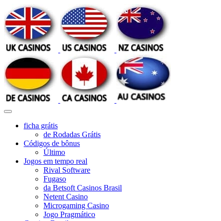
ficha grátis
de Rodadas Grátis
Códigos de bônus
Último
Jogos em tempo real
Rival Software
Fugaso
da Betsoft Casinos Brasil
Netent Casino
Microgaming Casino
Jogo Pragmático