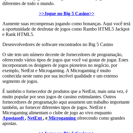
diferentes de todo o mundo.
>>Jogue no Big 5 Casino>>
Aumente suas recompensas jogando como bonanças. Aqui você terá
a oportunidade de desfrutar de jogos como Rambo HTML5 Jackpot
e Rank HTML5.
Desenvolvedores de software encontrados no Big 5 Casino
O site tem um número decente de fornecedores de programação,
oferecendo vários tipos de jogos que você vai gostar de jogar. Estes
incorporaram os designers de jogos pioneiros no negócio, por
exemplo, NetEnt e Microgaming. A Microgaming é muito
conhecida neste ramo por sua incrível qualidade e um extenso
segmento de jogos.
É também o fornecedor de produtos que a NetEnt, mais uma vez, é
muito popular por seus jogos de cassino estimulantes. Outros
fornecedores de programação aqui assumem um trabalho importante
também, ao fornecer diferentes tipos de jogos. NetEnt e
Microgaming alimentam o clube de jogo ao vivo enquanto
Apostasoft
,
NetEnt
, e
Microgaming
oferecendo como grandes
apostas.