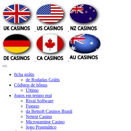
ficha grátis
de Rodadas Grátis
Códigos de bônus
Último
Jogos em tempo real
Rival Software
Fugaso
da Betsoft Casinos Brasil
Netent Casino
Microgaming Casino
Jogo Pragmático