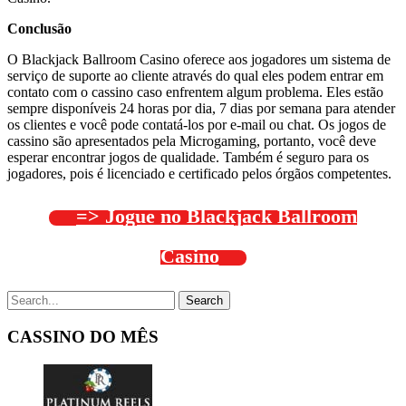
Conclusão
O Blackjack Ballroom Casino oferece aos jogadores um sistema de
serviço de suporte ao cliente através do qual eles podem entrar em
contato com o cassino caso enfrentem algum problema. Eles estão
sempre disponíveis 24 horas por dia, 7 dias por semana para atender
os clientes e você pode contatá-los por e-mail ou chat. Os jogos de
cassino são apresentados pela Microgaming, portanto, você deve
esperar encontrar jogos de qualidade. Também é seguro para os
jogadores, pois é licenciado e certificado pelos órgãos competentes.
=> Jogue no Blackjack Ballroom
Casino
CASSINO DO MÊS