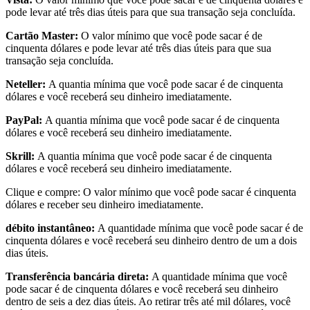
pode levar até três dias úteis para que sua transação seja concluída.
Cartão Master:
O valor mínimo que você pode sacar é de
cinquenta dólares e pode levar até três dias úteis para que sua
transação seja concluída.
Neteller:
A quantia mínima que você pode sacar é de cinquenta
dólares e você receberá seu dinheiro imediatamente.
PayPal:
A quantia mínima que você pode sacar é de cinquenta
dólares e você receberá seu dinheiro imediatamente.
Skrill:
A quantia mínima que você pode sacar é de cinquenta
dólares e você receberá seu dinheiro imediatamente.
Clique e compre: O valor mínimo que você pode sacar é cinquenta
dólares e receber seu dinheiro imediatamente.
débito instantâneo:
A quantidade mínima que você pode sacar é de
cinquenta dólares e você receberá seu dinheiro dentro de um a dois
dias úteis.
Transferência bancária direta:
A quantidade mínima que você
pode sacar é de cinquenta dólares e você receberá seu dinheiro
dentro de seis a dez dias úteis. Ao retirar três até mil dólares, você