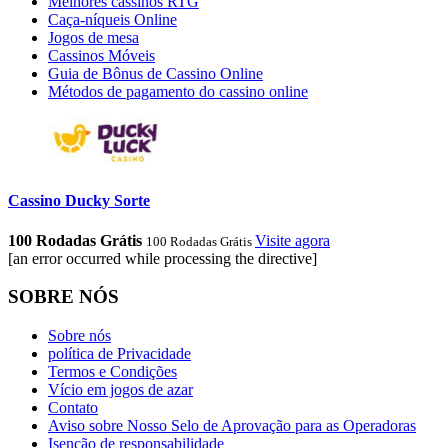
Melhores cassinos RTG
Caça-níqueis Online
Jogos de mesa
Cassinos Móveis
Guia de Bônus de Cassino Online
Métodos de pagamento do cassino online
Cassino Ducky Sorte
100 Rodadas Grátis
Visite agora
100 Rodadas Grátis
[an error occurred while processing the directive]
SOBRE NÓS
Sobre nós
política de Privacidade
Termos e Condições
Vício em jogos de azar
Contato
Aviso sobre Nosso Selo de Aprovação para as Operadoras
Isenção de responsabilidade