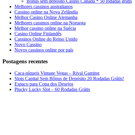
Bônus sem depósito Casino Canadá * 50 rodadas grátis
Melhores cassinos australianos
Cassino online na Nova Zelândia
Melhor Casino Online Alemanha
Melhores cassinos online na Noruega
Melhor cassino online na Suécia
Casino Online Finlandês
Cassinos Online do Reino Unido
Novo Cassino
Novos cassinos online por país
Postagens recentes
Caça-níqueis Vintage Vegas – Rival Gaming
Slots Capital Sem Bônus de Depósito 20 Rodadas Grátis!
Espaço para Copa dos Desejos
Plucky Lucky Slot – 60 Rodadas Grátis