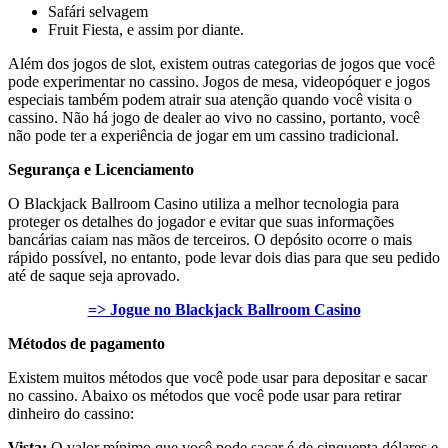
Safári selvagem
Fruit Fiesta, e assim por diante.
Além dos jogos de slot, existem outras categorias de jogos que você
pode experimentar no cassino. Jogos de mesa, videopóquer e jogos
especiais também podem atrair sua atenção quando você visita o
cassino. Não há jogo de dealer ao vivo no cassino, portanto, você
não pode ter a experiência de jogar em um cassino tradicional.
Segurança e Licenciamento
O Blackjack Ballroom Casino utiliza a melhor tecnologia para
proteger os detalhes do jogador e evitar que suas informações
bancárias caiam nas mãos de terceiros. O depósito ocorre o mais
rápido possível, no entanto, pode levar dois dias para que seu pedido
até de saque seja aprovado.
=> Jogue no Blackjack Ballroom Casino
Métodos de pagamento
Existem muitos métodos que você pode usar para depositar e sacar
no cassino. Abaixo os métodos que você pode usar para retirar
dinheiro do cassino:
Vista:
O valor mínimo que você pode sacar é de cinquenta dólares e