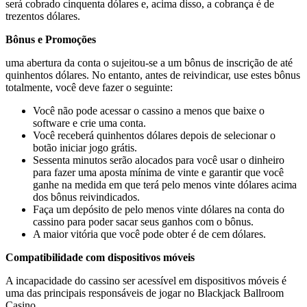
será cobrado cinquenta dólares e, acima disso, a cobrança é de
trezentos dólares.
Bônus e Promoções
uma abertura da conta o sujeitou-se a um bônus de inscrição de até
quinhentos dólares. No entanto, antes de reivindicar, use estes bônus
totalmente, você deve fazer o seguinte:
Você não pode acessar o cassino a menos que baixe o
software e crie uma conta.
Você receberá quinhentos dólares depois de selecionar o
botão iniciar jogo grátis.
Sessenta minutos serão alocados para você usar o dinheiro
para fazer uma aposta mínima de vinte e garantir que você
ganhe na medida em que terá pelo menos vinte dólares acima
dos bônus reivindicados.
Faça um depósito de pelo menos vinte dólares na conta do
cassino para poder sacar seus ganhos com o bônus.
A maior vitória que você pode obter é de cem dólares.
Compatibilidade com dispositivos móveis
A incapacidade do cassino ser acessível em dispositivos móveis é
uma das principais responsáveis ​​de jogar no Blackjack Ballroom
Casino.