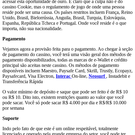
acessar esta oportunidade de ouro. É claro que a culpa não é do
cassino Cookie, mas o regulamento de jogo de onde uma pessoa
reside pode ser uma causa. Os países restritos incluem França, Reino
Unido, Brasil, Bielorrússia, Anguila, Brasil, Turquia, Eslováquia,
Espanha, República Tcheca e Portugal. Onde você reside é o que
importa, não sua nacionalidade.
Pagamento
Vejamos agora a provisão feita para o pagamento. Ao chegar à seção
de pagamento do cassino, você terá uma visão geral dos métodos de
pagamento disponibilizados, todas as marcas de e-Wallet e crédito
principal são aceitas neste cassino. Os métodos de pagamento
disponíveis incluem Maestro, Paysafe Card, Skrill, Trustly, Ecopayz,
Paysafecard, Visa Electron,
Interac
On-line,
Neosurf
, Instadebit e
Transferência Rápida
O valor mínimo de depósito e saque que pode ser feito é de R$ 10
ou R$ 10. Dito isto, existem restrições quanto ao valor que você
pode sacar. Você só pode sacar R$ 4.000 por dia e R$/R$ 10.000
por semana
Suporte
Indo pelo fato de que este é um online respeitável, totalmente
licenciado e operado pela grande empresa do setor, você pode ter