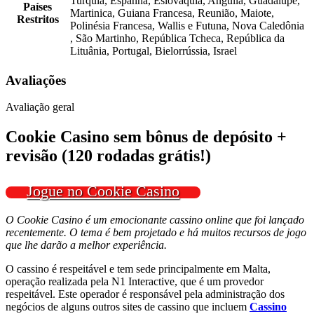
Turquia, Espanha, Eslováquia, Anguila, Guadalupe,
Países
Martinica, Guiana Francesa, Reunião, Maiote,
Restritos
Polinésia Francesa, Wallis e Futuna, Nova Caledônia
, São Martinho, República Tcheca, República da
Lituânia, Portugal, Bielorrússia, Israel
Avaliações
Avaliação geral
Cookie Casino sem bônus de depósito +
revisão (120 rodadas grátis!)
Jogue no Cookie Casino
O Cookie Casino é um emocionante cassino online que foi lançado
recentemente. O tema é bem projetado e há muitos recursos de jogo
que lhe darão a melhor experiência.
O cassino é respeitável e tem sede principalmente em Malta,
operação realizada pela N1 Interactive, que é um provedor
respeitável. Este operador é responsável pela administração dos
negócios de alguns outros sites de cassino que incluem
Cassino