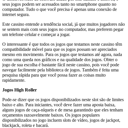
seus jogos podem ser acessados ​​tanto no smartphone quanto no
computador. Tudo o que você precisa é apenas uma conexão de
internet segura.
Este cassino entende a tendência social, já que muitos jogadores não
se sentem mais com seus jogos no computador, mas preferem pegar
um telefone celular e começar a jogar.
O interessante é que todos os jogos que testamos neste cassino têm
compatibilidade móvel para que os jogos possam ser apreciados
mesmo em movimento. Para os jogos que testamos até agora, nada
como uma queda nos gráficos e na qualidade dos jogos. Obter o
jogo de sua escolha é bastante fácil neste cassino, pois você pode
navegar facilmente pela biblioteca de jogos. Também é feita uma
pesquisa rápida para que você possa fazer as coisas muito
rapidamente.
Jogos High Roller
Pode-se dizer que os jogos disponibilizados neste slot são de limites
baixo e alto. Para iniciantes, você deve fazer uma aposta baixa,
alguns jogos de caça-níqueis e de mesa garantindo que eles tenham
orçamentos razoavelmente baixos. Os jogos populares
disponibilizados no jogo incluem slots de vídeo, jogos de jackpot,
blackjack, roleta e bacará.