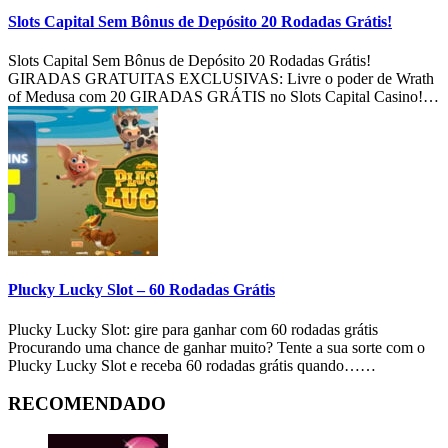
Slots Capital Sem Bônus de Depósito 20 Rodadas Grátis!
Slots Capital Sem Bônus de Depósito 20 Rodadas Grátis!
GIRADAS GRATUITAS EXCLUSIVAS: Livre o poder de Wrath
of Medusa com 20 GIRADAS GRÁTIS no Slots Capital Casino!…
Plucky Lucky Slot – 60 Rodadas Grátis
Plucky Lucky Slot: gire para ganhar com 60 rodadas grátis
Procurando uma chance de ganhar muito? Tente a sua sorte com o
Plucky Lucky Slot e receba 60 rodadas grátis quando……
RECOMENDADO