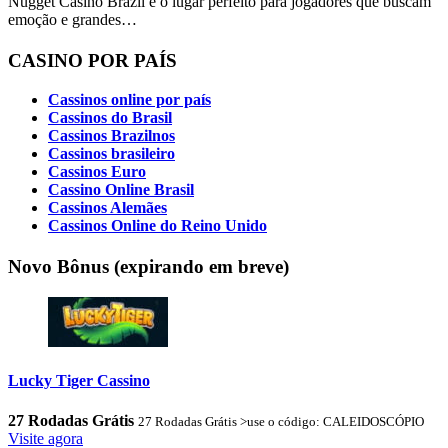
Nugget Casino Brazil é o lugar perfeito para jogadores que buscam
emoção e grandes…
CASINO POR PAÍS
Cassinos online por país
Cassinos do Brasil
Cassinos Brazilnos
Cassinos brasileiro
Cassinos Euro
Cassino Online Brasil
Cassinos Alemães
Cassinos Online do Reino Unido
Novo Bônus (expirando em breve)
Lucky Tiger Cassino
27 Rodadas Grátis
27 Rodadas Grátis >use o código: CALEIDOSCÓPIO
Visite agora