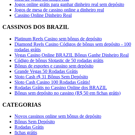
Jogos online grátis para ganhar dinheiro real sem depósito
Jogos de mesa de cassino online a dinheiro real
Cassino Online Dinheiro Real
CASSINOS DOS BRAZIL
Platinum Reels Casino sem bônus de depósito
Diamond Reels Casino Códigos de bônus sem depósito - 100
rodadas grátis
Vegas Casino Online BRAZIL Bônus Ganhe Dinheiro Real
Código de bônus Slotastic de 50 rodadas grátis
Bônus de esportes e cassino sem depósito
Grande Vegas 50 Rodadas Grátis
Sloto Cash r$ 31 Bônus Sem Depósito
Sloto Cash Casino 100 Rodadas Grátis!
Rodadas Grátis no Cassino Online dos BRAZIL
Bônus sem depósito no cassino (R$ 50 em fichas grátis)
CATEGORIAS
Novos cassinos online sem bônus de depósito
Bônus Sem Depósito
Rodadas Grátis
fichas grátis