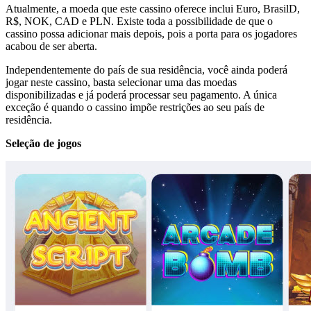
Atualmente, a moeda que este cassino oferece inclui Euro, BrasilD,
R$, NOK, CAD e PLN. Existe toda a possibilidade de que o
cassino possa adicionar mais depois, pois a porta para os jogadores
acabou de ser aberta.
Independentemente do país de sua residência, você ainda poderá
jogar neste cassino, basta selecionar uma das moedas
disponibilizadas e já poderá processar seu pagamento. A única
exceção é quando o cassino impõe restrições ao seu país de
residência.
Seleção de jogos