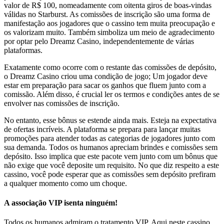
valor de R$ 100, nomeadamente com oitenta giros de boas-vindas
válidas no Starburst. As comissões de inscrição são uma forma de
manifestação aos jogadores que o cassino tem muita preocupação e
os valorizam muito. Também simboliza um meio de agradecimento
por optar pelo Dreamz Casino, independentemente de várias
plataformas.
Exatamente como ocorre com o restante das comissões de depósito,
o Dreamz Casino criou uma condição de jogo; Um jogador deve
estar em preparação para sacar os ganhos que fluem junto com a
comissão. Além disso, é crucial ler os termos e condições antes de se
envolver nas comissões de inscrição.
No entanto, esse bônus se estende ainda mais. Esteja na expectativa
de ofertas incríveis. A plataforma se prepara para lançar muitas
promoções para atender todas as categorias de jogadores junto com
sua demanda. Todos os humanos apreciam brindes e comissões sem
depósito. Isso implica que este pacote vem junto com um bônus que
não exige que você deposite um requisito. No que diz respeito a este
cassino, você pode esperar que as comissões sem depósito prefiram
a qualquer momento como um choque.
A associação VIP isenta ninguém!
Todos os humanos admiram o tratamento VIP. Aqui neste cassino,