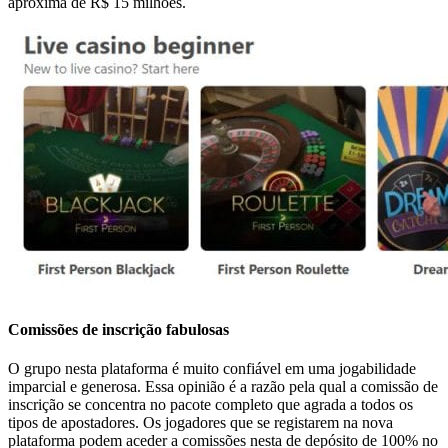
aproxima de R$ 15 milhões.
Comissões de inscrição fabulosas
O grupo nesta plataforma é muito confiável em uma jogabilidade
imparcial e generosa. Essa opinião é a razão pela qual a comissão de
inscrição se concentra no pacote completo que agrada a todos os
tipos de apostadores. Os jogadores que se registarem na nova
plataforma podem aceder a comissões nesta de depósito de 100% no