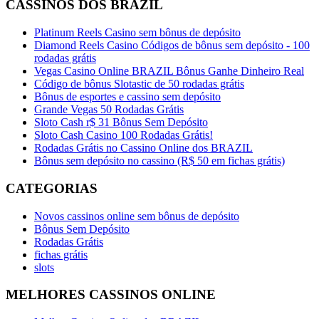
CASSINOS DOS BRAZIL
Platinum Reels Casino sem bônus de depósito
Diamond Reels Casino Códigos de bônus sem depósito - 100
rodadas grátis
Vegas Casino Online BRAZIL Bônus Ganhe Dinheiro Real
Código de bônus Slotastic de 50 rodadas grátis
Bônus de esportes e cassino sem depósito
Grande Vegas 50 Rodadas Grátis
Sloto Cash r$ 31 Bônus Sem Depósito
Sloto Cash Casino 100 Rodadas Grátis!
Rodadas Grátis no Cassino Online dos BRAZIL
Bônus sem depósito no cassino (R$ 50 em fichas grátis)
CATEGORIAS
Novos cassinos online sem bônus de depósito
Bônus Sem Depósito
Rodadas Grátis
fichas grátis
slots
MELHORES CASSINOS ONLINE