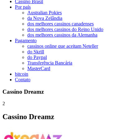
Cassino Brasil
Por país
Australian Pokies
da Nova Zelândia
dos melhores cassinos canadenses
dos melhores cassinos do Reino Unido
dos melhores cassinos da Alemanha
Pagamento
cassinos online que aceitam Neteller
do Skrill
do Paypal
Transferência Bancária
MasterCard
bitcoin
Contato
Cassino Dreamz
2
Cassino Dreamz