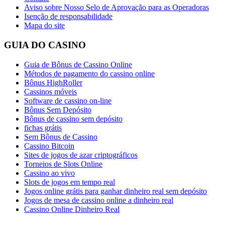
Aviso sobre Nosso Selo de Aprovação para as Operadoras
Isenção de responsabilidade
Mapa do site
GUIA DO CASINO
Guia de Bônus de Cassino Online
Métodos de pagamento do cassino online
Bônus HighRoller
Cassinos móveis
Software de cassino on-line
Bônus Sem Depósito
Bônus de cassino sem depósito
fichas grátis
Sem Bônus de Cassino
Cassino Bitcoin
Sites de jogos de azar criptográficos
Torneios de Slots Online
Cassino ao vivo
Slots de jogos em tempo real
Jogos online grátis para ganhar dinheiro real sem depósito
Jogos de mesa de cassino online a dinheiro real
Cassino Online Dinheiro Real