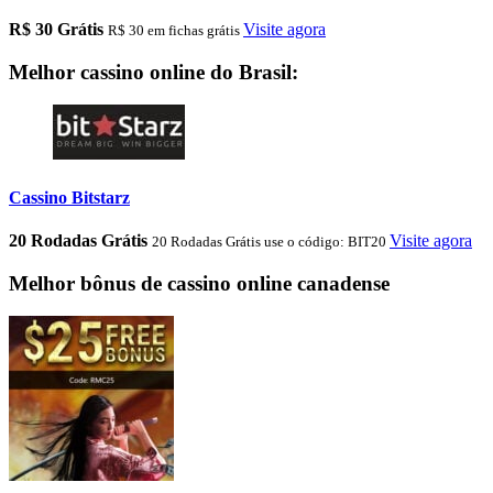
R$ 30 Grátis
Visite agora
R$ 30 em fichas grátis
Melhor cassino online do Brasil:
Cassino Bitstarz
20 Rodadas Grátis
Visite agora
20 Rodadas Grátis use o código: BIT20
Melhor bônus de cassino online canadense