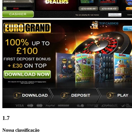
1.7
Nossa classificação