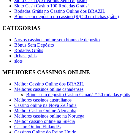
Sloto Cash r$ 31 Bônus Sem Depósito
Sloto Cash Casino 100 Rodadas Grátis!
Rodadas Grátis no Cassino Online dos BRAZIL
Bônus sem depósito no cassino (R$ 50 em fichas grátis)
CATEGORIAS
Novos cassinos online sem bônus de depósito
Bônus Sem Depósito
Rodadas Grátis
fichas grátis
slots
MELHORES CASSINOS ONLINE
Melhor Cassino Online dos BRAZIL
Melhores cassinos online canadenses
Bônus sem depósito Casino Canadá * 50 rodadas grátis
Melhores cassinos australianos
Cassino online na Nova Zelândia
Melhor Casino Online Alemanha
Melhores cassinos online na Noruega
Melhor cassino online na Suécia
Casino Online Finlandês
Cassinos Online do Reino Unido