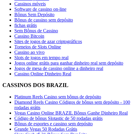
Cassinos móveis
Software de cassino on-line
Bônus Sem Depósito
Bônus de cassino sem depósito
fichas grátis
Sem Bônus de Cassino
Cassino Bitcoin
Sites de jogos de azar criptográficos
Torneios de Slots Online
Cassino ao vivo
Slots de jogos em tempo real
Jogos online grátis para ganhar dinheiro real sem depósito
Jogos de mesa de cassino online a dinheiro real
Cassino Online Dinheiro Real
CASSINOS DOS BRAZIL
Platinum Reels Casino sem bônus de depósito
Diamond Reels Casino Códigos de bônus sem depósito - 100
rodadas grátis
Vegas Casino Online BRAZIL Bônus Ganhe Dinheiro Real
Código de bônus Slotastic de 50 rodadas grátis
Bônus de esportes e cassino sem depósito
Grande Vegas 50 Rodadas Grátis