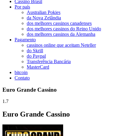
Cassino Brasil
Por país
Australian Pokies
da Nova Zelândia
dos melhores cassinos canadenses
dos melhores cassinos do Reino Unido
dos melhores cassinos da Alemanha
Pagamento
cassinos online que aceitam Neteller
do Skrill
do Paypal
Transferência Bancária
MasterCard
bitcoin
Contato
Euro Grande Cassino
1.7
Euro Grande Cassino