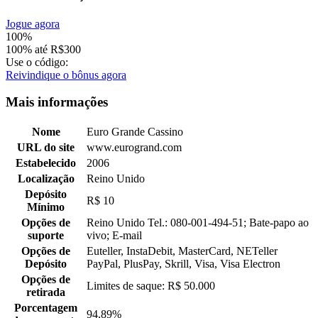
Jogue agora
100%
100% até R$300
Use o código:
Reivindique o bônus agora
Mais informações
Nome
Euro Grande Cassino
URL do site
www.eurogrand.com
Estabelecido
2006
Localização
Reino Unido
Depósito
R$ 10
Mínimo
Opções de
Reino Unido Tel.: 080-001-494-51; Bate-papo ao
suporte
vivo; E-mail
Opções de
Euteller, InstaDebit, MasterCard, NETeller
Depósito
PayPal, PlusPay, Skrill, Visa, Visa Electron
Opções de
Limites de saque: R$ 50.000
retirada
Porcentagem
94,89%