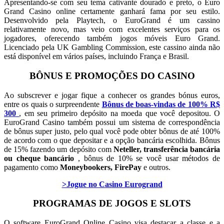
Apresentando-se com seu tema cativante dourado e preto, o Euro
Grand Casino online certamente ganhará fama por seu estilo.
Desenvolvido pela Playtech, o EuroGrand é um cassino
relativamente novo, mas veio com excelentes serviços para os
jogadores, oferecendo também jogos móveis Euro Grand.
Licenciado pela UK Gambling Commission, este cassino ainda não
está disponível em vários países, incluindo França e Brasil.
BÔNUS E PROMOÇÕES DO CASINO
Ao subscrever e jogar fique a conhecer os grandes bónus euros,
entre os quais o surpreendente
Bônus de boas-vindas de 100% R$
300
, em seu primeiro depósito na moeda que você depositou. O
EuroGrand Casino também possui um sistema de correspondência
de bônus super justo, pelo qual você pode obter bônus de até 100%
de acordo com o que depositar e a opção bancária escolhida. Bônus
de 15% fazendo um depósito com
Neteller, transferência bancária
ou cheque bancário
, bônus de 10% se você usar métodos de
pagamento como
Moneybookers, FirePay
e outros.
>Jogue no Casino Eurogrand
PROGRAMAS DE JOGOS E SLOTS
O software EuroGrand Online Casino visa destacar a classe e a