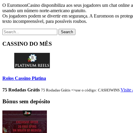
O EuromoonCasino disponibiliza aos seus jogadores um chat online a
usando um número norte-americano gratuito.
Os jogadores podem se divertir em segurança. A Euromoon os protege 
texto incompreensível, para possíveis roubos.
CASSINO DO MÊS
Rolos Cassino Platina
75 Rodadas Grátis
Visite
75 Rodadas Grátis =>use o código: CASH3WINS
Bônus sem depósito