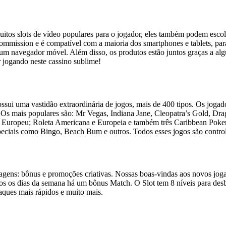
tos slots de vídeo populares para o jogador, eles também podem escolh
ommission e é compatível com a maioria dos smartphones e tablets, pa
m um navegador móvel. Além disso, os produtos estão juntos graças a al
r jogando neste cassino sublime!
sui uma vastidão extraordinária de jogos, mais de 400 tipos. Os jogado
. Os mais populares são: Mr Vegas, Indiana Jane, Cleopatra’s Gold, D
 Europeu; Roleta Americana e Europeia e também três Caribbean Poker
peciais como Bingo, Beach Bum e outros. Todos esses jogos são contro
gens: bônus e promoções criativas. Nossas boas-vindas aos novos jog
os os dias da semana há um bônus Match. O Slot tem 8 níveis para desb
aques mais rápidos e muito mais.