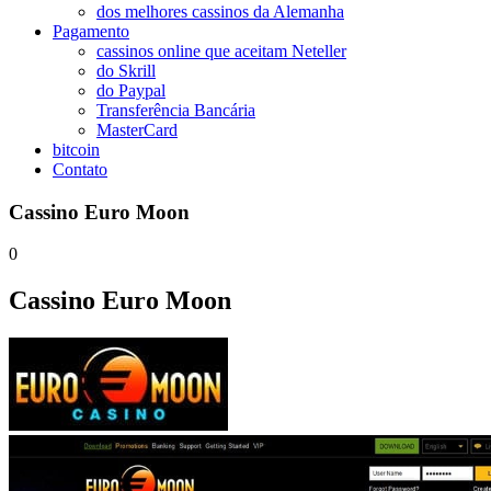
dos melhores cassinos da Alemanha
Pagamento
cassinos online que aceitam Neteller
do Skrill
do Paypal
Transferência Bancária
MasterCard
bitcoin
Contato
Cassino Euro Moon
0
Cassino Euro Moon