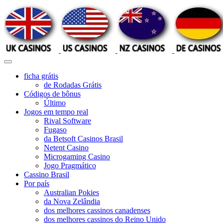
ficha grátis
de Rodadas Grátis
Códigos de bônus
Último
Jogos em tempo real
Rival Software
Fugaso
da Betsoft Casinos Brasil
Netent Casino
Microgaming Casino
Jogo Pragmático
Cassino Brasil
Por país
Australian Pokies
da Nova Zelândia
dos melhores cassinos canadenses
dos melhores cassinos do Reino Unido