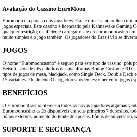
Avaliação do Cassino EuroMoon
Euromoon é o paraíso dos jogadores. Este é um cassino online com mui
jogos especiais. Este cassino é licenciado pela Kahnawake Gaming C
qualquer restrição; é suficiente carregar o site do euromooncasino e
muito simples e o jogo também. Os jogadores do Brasil vão se diverti
JOGOS
O nome “Euromooncasino” é seguro para este tipo de cassino, pois pos
Betsoft, slots de três cilindros das plataformas Bodog Custom e RTG
tipos de jogos de mesa, blackjack, como Single Deck, Double Deck e
15 variantes. Finalmente Os jogadores podem escolher entre jogos es
BENEFÍCIOS
O EuromoonCasino oferece a todos os novos jogadores algumas vanta
Euromooncasino estão disponíveis em seus primeiros 7 depósitos, tod
bônus externos, aumento do limite de apostas, bônus de aniversário, s
SUPORTE E SEGURANÇA