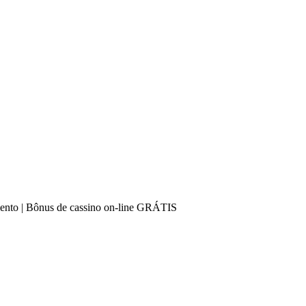
nto | Bônus de cassino on-line GRÁTIS