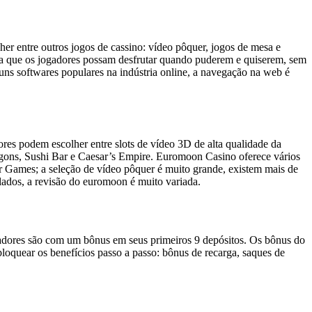
er entre outros jogos de cassino: vídeo pôquer, jogos de mesa e
ra que os jogadores possam desfrutar quando puderem e quiserem, sem
guns softwares populares na indústria online, a navegação na web é
res podem escolher entre slots de vídeo 3D de alta qualidade da
ragons, Sushi Bar e Caesar’s Empire. Euromoon Casino oferece vários
 Games; a seleção de vídeo pôquer é muito grande, existem mais de
lados, a revisão do euromoon é muito variada.
adores são com um bônus em seus primeiros 9 depósitos. Os bônus do
loquear os benefícios passo a passo: bônus de recarga, saques de