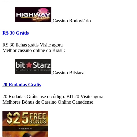
Cassino Rodoviário
R$ 30 Grátis
R$ 30 fichas grátis
Visite agora
Melhor cassino online do Brasil:
Cassino Bitstarz
20 Rodadas Grátis
20 Rodadas Grátis use o código: BIT20
Visite agora
Melhores Bônus de Cassino Online Canadense