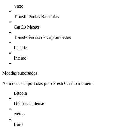
Visto
Transferências Bancárias
Cartão Master
Transferências de criptomoedas
Piastriz
Interac
Moedas suportadas
As moedas suportadas pelo Fresh Casino incluem:
Bitcoin
Dólar canadense
etéreo
Euro