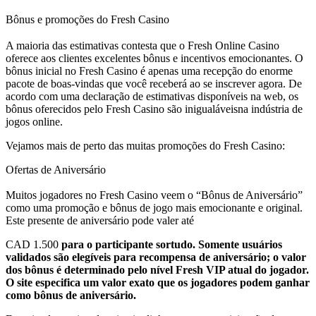
Bônus e promoções do Fresh Casino
A maioria das estimativas contesta que o Fresh Online Casino
oferece aos clientes excelentes bônus e incentivos emocionantes. O
bônus inicial no Fresh Casino é apenas uma recepção do enorme
pacote de boas-vindas que você receberá ao se inscrever agora. De
acordo com uma declaração de estimativas disponíveis na web, os
bônus oferecidos pelo Fresh Casino são inigualáveis​​na indústria de
jogos online.
Vejamos mais de perto das muitas promoções do Fresh Casino:
Ofertas de Aniversário
Muitos jogadores no Fresh Casino veem o “Bônus de Aniversário”
como uma promoção e bônus de jogo mais emocionante e original.
Este presente de aniversário pode valer até
CAD 1.500
para o participante sortudo. Somente usuários
validados são elegíveis para recompensa de aniversário; o valor
dos bônus é determinado pelo nível Fresh VIP atual do jogador.
O site especifica um valor exato que os jogadores podem ganhar
como bônus de aniversário.