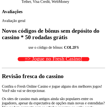
Tether, Visa Credit, WebMoney
Avaliações
Avaliação geral
Novos códigos de bônus sem depósito do
cassino * 50 rodadas grátis
use o código de bônus:
COL2FS
=> Jogue no Fresh Casino!
Revisão fresca do cassino
Confira o Fresh Online Casino e jogue alguns dos melhores jogos!
Você não vai se decepcionar.
Os sites de cassino mais antigos ainda são populares entre os
jogadores, apesar da expectativa de opções mais novas e estendidas?