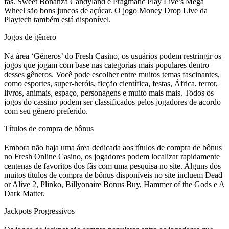
fãs. Sweet Bonanza Candyland e Pragmatic Play Live’s Mega
Wheel são bons juncos de açúcar. O jogo Money Drop Live da
Playtech também está disponível.
Jogos de gênero
Na área ‘Gêneros’ do Fresh Casino, os usuários podem restringir os
jogos que jogam com base nas categorias mais populares dentro
desses gêneros. Você pode escolher entre muitos temas fascinantes,
como esportes, super-heróis, ficção científica, festas, África, terror,
livros, animais, espaço, personagens e muito mais mais. Todos os
jogos do cassino podem ser classificados pelos jogadores de acordo
com seu gênero preferido.
Títulos de compra de bônus
Embora não haja uma área dedicada aos títulos de compra de bônus
no Fresh Online Casino, os jogadores podem localizar rapidamente
centenas de favoritos dos fãs com uma pesquisa no site. Alguns dos
muitos títulos de compra de bônus disponíveis no site incluem Dead
or Alive 2, Plinko, Billyonaire Bonus Buy, Hammer of the Gods e A
Dark Matter.
Jackpots Progressivos