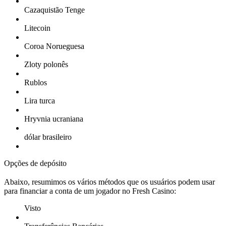
Cazaquistão Tenge
Litecoin
Coroa Norueguesa
Zloty polonês
Rublos
Lira turca
Hryvnia ucraniana
dólar brasileiro
Opções de depósito
Abaixo, resumimos os vários métodos que os usuários podem usar
para financiar a conta de um jogador no Fresh Casino:
Visto