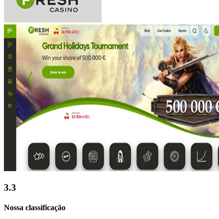
3.3
Nossa classificação