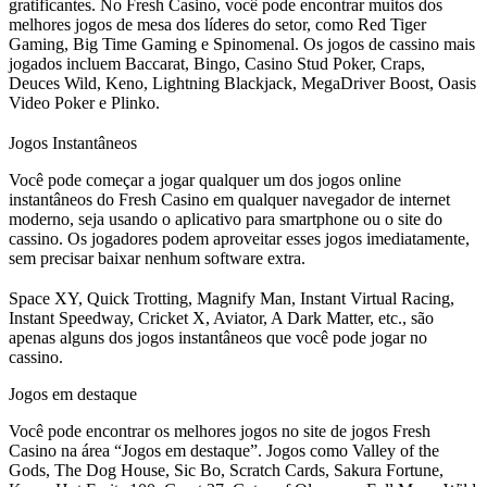
gratificantes. No Fresh Casino, você pode encontrar muitos dos
melhores jogos de mesa dos líderes do setor, como Red Tiger
Gaming, Big Time Gaming e Spinomenal. Os jogos de cassino mais
jogados incluem Baccarat, Bingo, Casino Stud Poker, Craps,
Deuces Wild, Keno, Lightning Blackjack, MegaDriver Boost, Oasis
Video Poker e Plinko.
Jogos Instantâneos
Você pode começar a jogar qualquer um dos jogos online
instantâneos do Fresh Casino em qualquer navegador de internet
moderno, seja usando o aplicativo para smartphone ou o site do
cassino. Os jogadores podem aproveitar esses jogos imediatamente,
sem precisar baixar nenhum software extra.
Space XY, Quick Trotting, Magnify Man, Instant Virtual Racing,
Instant Speedway, Cricket X, Aviator, A Dark Matter, etc., são
apenas alguns dos jogos instantâneos que você pode jogar no
cassino.
Jogos em destaque
Você pode encontrar os melhores jogos no site de jogos Fresh
Casino na área “Jogos em destaque”. Jogos como Valley of the
Gods, The Dog House, Sic Bo, Scratch Cards, Sakura Fortune,