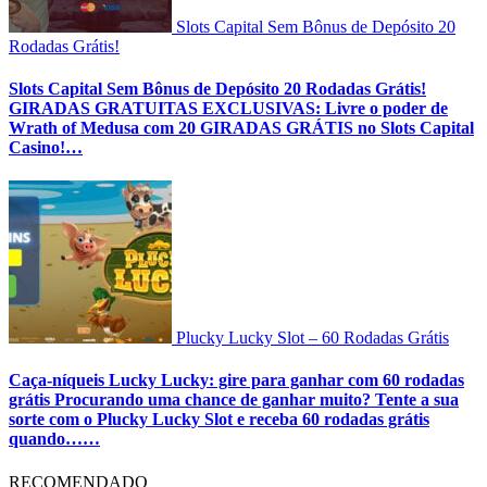
Slots Capital Sem Bônus de Depósito 20
Rodadas Grátis!
Slots Capital Sem Bônus de Depósito 20 Rodadas Grátis!
GIRADAS GRATUITAS EXCLUSIVAS: Livre o poder de
Wrath of Medusa com 20 GIRADAS GRÁTIS no Slots Capital
Casino!…
Plucky Lucky Slot – 60 Rodadas Grátis
Caça-níqueis Lucky Lucky: gire para ganhar com 60 rodadas
grátis Procurando uma chance de ganhar muito? Tente a sua
sorte com o Plucky Lucky Slot e receba 60 rodadas grátis
quando……
RECOMENDADO