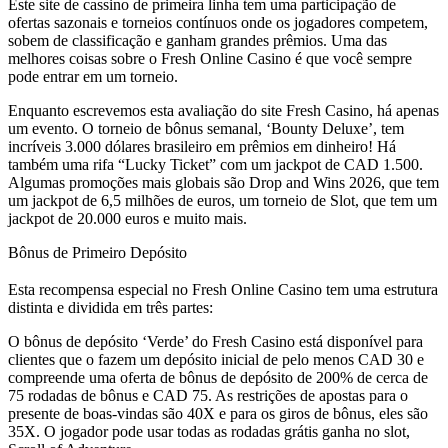
Este site de cassino de primeira linha tem uma participação de
ofertas sazonais e torneios contínuos onde os jogadores competem,
sobem de classificação e ganham grandes prêmios. Uma das
melhores coisas sobre o Fresh Online Casino é que você sempre
pode entrar em um torneio.
Enquanto escrevemos esta avaliação do site Fresh Casino, há apenas
um evento. O torneio de bônus semanal, ‘Bounty Deluxe’, tem
incríveis 3.000 dólares brasileiro em prêmios em dinheiro! Há
também uma rifa “Lucky Ticket” com um jackpot de CAD 1.500.
Algumas promoções mais globais são Drop and Wins 2026, que tem
um jackpot de 6,5 milhões de euros, um torneio de Slot, que tem um
jackpot de 20.000 euros e muito mais.
Bônus de Primeiro Depósito
Esta recompensa especial no Fresh Online Casino tem uma estrutura
distinta e dividida em três partes:
O bônus de depósito ‘Verde’ do Fresh Casino está disponível para
clientes que o fazem um depósito inicial de pelo menos CAD 30 e
compreende uma oferta de bônus de depósito de 200% de cerca de
75 rodadas de bônus e CAD 75. As restrições de apostas para o
presente de boas-vindas são 40X e para os giros de bônus, eles são
35X. O jogador pode usar todas as rodadas grátis ganha no slot,