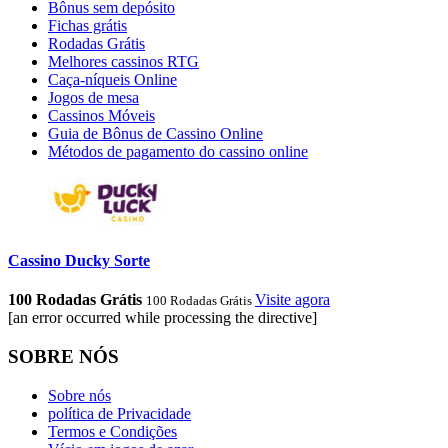
Bônus sem depósito
Fichas grátis
Rodadas Grátis
Melhores cassinos RTG
Caça-níqueis Online
Jogos de mesa
Cassinos Móveis
Guia de Bônus de Cassino Online
Métodos de pagamento do cassino online
Cassino Ducky Sorte
100 Rodadas Grátis
Visite agora
100 Rodadas Grátis
[an error occurred while processing the directive]
SOBRE NÓS
Sobre nós
política de Privacidade
Termos e Condições