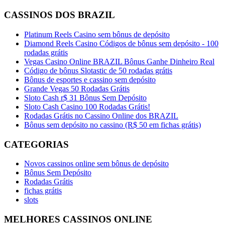
CASSINOS DOS BRAZIL
Platinum Reels Casino sem bônus de depósito
Diamond Reels Casino Códigos de bônus sem depósito - 100
rodadas grátis
Vegas Casino Online BRAZIL Bônus Ganhe Dinheiro Real
Código de bônus Slotastic de 50 rodadas grátis
Bônus de esportes e cassino sem depósito
Grande Vegas 50 Rodadas Grátis
Sloto Cash r$ 31 Bônus Sem Depósito
Sloto Cash Casino 100 Rodadas Grátis!
Rodadas Grátis no Cassino Online dos BRAZIL
Bônus sem depósito no cassino (R$ 50 em fichas grátis)
CATEGORIAS
Novos cassinos online sem bônus de depósito
Bônus Sem Depósito
Rodadas Grátis
fichas grátis
slots
MELHORES CASSINOS ONLINE