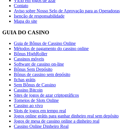
Vício em jogos de azar
Contato
Aviso sobre Nosso Selo de Aprovação para as Operadoras
Isenção de responsabilidade
Mapa do site
GUIA DO CASINO
Guia de Bônus de Cassino Online
Métodos de pagamento do cassino online
Bônus HighRoller
Cassinos móveis
Software de cassino on-line
Bônus Sem Depósito
Bônus de cassino sem depósito
fichas grátis
Sem Bônus de Cassino
Cassino Bitcoin
Sites de jogos de azar criptográficos
Torneios de Slots Online
Cassino ao vivo
Slots de jogos em tempo real
Jogos online grátis para ganhar dinheiro real sem depósito
Jogos de mesa de cassino online a dinheiro real
Cassino Online Dinheiro Real