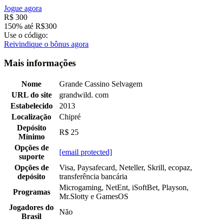
Jogue agora
R$ 300
150% até R$300
Use o código:
Reivindique o bônus agora
Mais informações
Nome
Grande Cassino Selvagem
URL do site
grandwild. com
Estabelecido
2013
Localização
Chipré
Depósito
R$ 25
Mínimo
Opções de
[email protected]
suporte
Opções de
Visa, Paysafecard, Neteller, Skrill, ecopaz,
depósito
transferência bancária
Microgaming, NetEnt, iSoftBet, Playson,
Programas
Mr.Slotty e GamesOS
Jogadores do
Não
Brasil