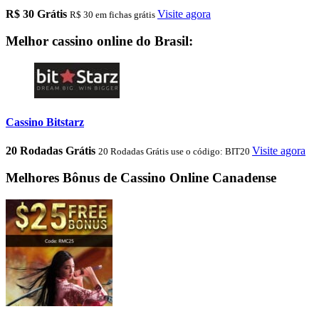
R$ 30 Grátis
Visite agora
R$ 30 em fichas grátis
Melhor cassino online do Brasil:
Cassino Bitstarz
20 Rodadas Grátis
Visite agora
20 Rodadas Grátis use o código: BIT20
Melhores Bônus de Cassino Online Canadense