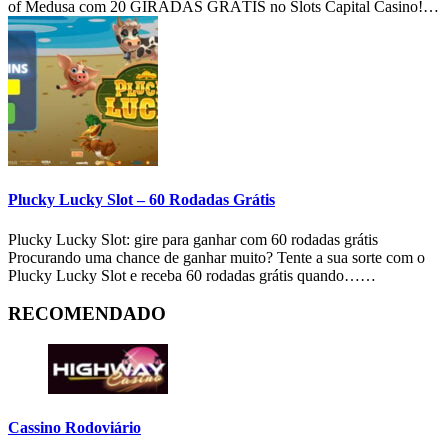
of Medusa com 20 GIRADAS GRÁTIS no Slots Capital Casino!…
Plucky Lucky Slot – 60 Rodadas Grátis
Plucky Lucky Slot: gire para ganhar com 60 rodadas grátis
Procurando uma chance de ganhar muito? Tente a sua sorte com o
Plucky Lucky Slot e receba 60 rodadas grátis quando……
RECOMENDADO
Cassino Rodoviário