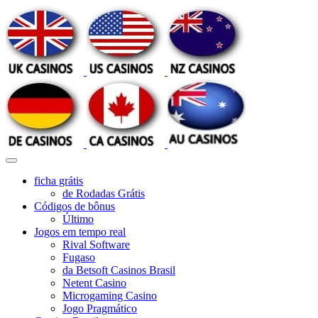
ficha grátis
de Rodadas Grátis
Códigos de bônus
Último
Jogos em tempo real
Rival Software
Fugaso
da Betsoft Casinos Brasil
Netent Casino
Microgaming Casino
Jogo Pragmático