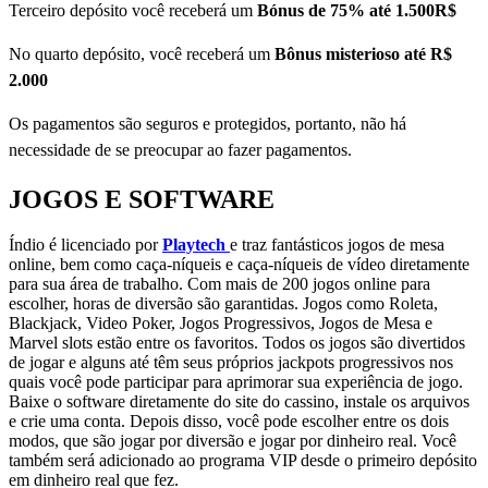
Terceiro depósito você receberá um
Bónus de 75% até 1.500R$
No quarto depósito, você receberá um
Bônus misterioso
até R$
2.000
Os pagamentos são seguros e protegidos, portanto, não há
necessidade de se preocupar ao fazer pagamentos.
JOGOS E SOFTWARE
Índio é licenciado por
Playtech
e traz fantásticos jogos de mesa
online, bem como caça-níqueis e caça-níqueis de vídeo diretamente
para sua área de trabalho. Com mais de 200 jogos online para
escolher, horas de diversão são garantidas. Jogos como Roleta,
Blackjack, Video Poker, Jogos Progressivos, Jogos de Mesa e
Marvel slots estão entre os favoritos. Todos os jogos são divertidos
de jogar e alguns até têm seus próprios jackpots progressivos nos
quais você pode participar para aprimorar sua experiência de jogo.
Baixe o software diretamente do site do cassino, instale os arquivos
e crie uma conta. Depois disso, você pode escolher entre os dois
modos, que são jogar por diversão e jogar por dinheiro real. Você
também será adicionado ao programa VIP desde o primeiro depósito
em dinheiro real que fez.