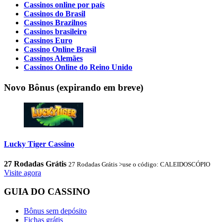
Cassinos online por país
Cassinos do Brasil
Cassinos Brazilnos
Cassinos brasileiro
Cassinos Euro
Cassino Online Brasil
Cassinos Alemães
Cassinos Online do Reino Unido
Novo Bônus (expirando em breve)
Lucky Tiger Cassino
27 Rodadas Grátis
27 Rodadas Grátis >use o código: CALEIDOSCÓPIO
Visite agora
GUIA DO CASSINO
Bônus sem depósito
Fichas grátis