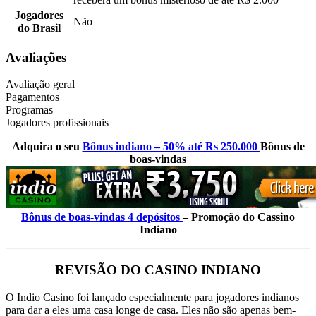
Jogadores
Não
do Brasil
Avaliações
Avaliação geral
Pagamentos
Programas
Jogadores profissionais
Adquira o seu
Bônus indiano – 50% até Rs 250.000
Bônus de
boas-vindas
Bônus de boas-vindas 4 depósitos
– Promoção do Cassino
Indiano
REVISÃO DO CASINO INDIANO
O Indio Casino foi lançado especialmente para jogadores indianos
para dar a eles uma casa longe de casa. Eles não são apenas bem-