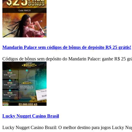
Mandarin Palace sem códigos de bônus de depósito R$ 25 grátis!
Códigos de bônus sem depósito do Mandarin Palace: ganhe R$ 25 grát
Lucky Nugget Casino Brasil
Lucky Nugget Casino Brazil: O melhor destino para jogos Lucky Nug