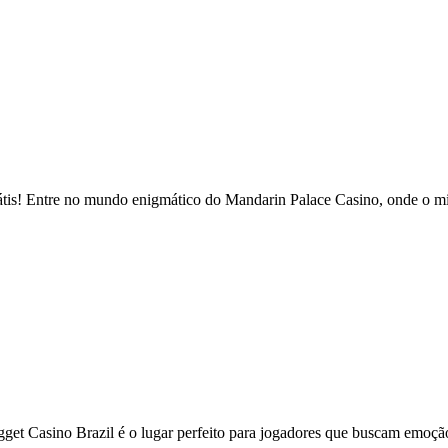
is! Entre no mundo enigmático do Mandarin Palace Casino, onde o mis
get Casino Brazil é o lugar perfeito para jogadores que buscam emoç