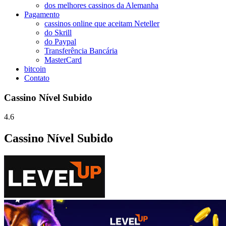
dos melhores cassinos da Alemanha
Pagamento
cassinos online que aceitam Neteller
do Skrill
do Paypal
Transferência Bancária
MasterCard
bitcoin
Contato
Cassino Nível Subido
4.6
Cassino Nível Subido