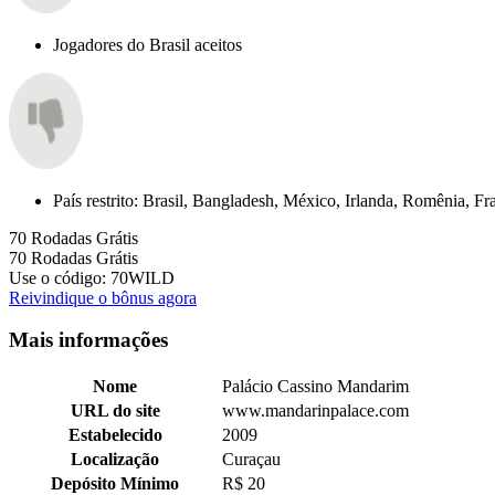
Jogadores do Brasil aceitos
País restrito: Brasil, Bangladesh, México, Irlanda, Romênia, F
70 Rodadas Grátis
70 Rodadas Grátis
Use o código: 70WILD
Reivindique o bônus agora
Mais informações
Nome
Palácio Cassino Mandarim
URL do site
www.mandarinpalace.com
Estabelecido
2009
Localização
Curaçau
Depósito Mínimo
R$ 20