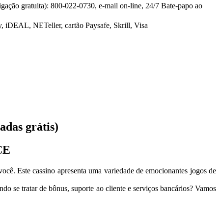
igação gratuita): 800-022-0730, e-mail on-line, 24/7 Bate-papo ao
, iDEAL, NETeller, cartão Paysafe, Skrill, Visa
adas grátis)
CE
 você. Este cassino apresenta uma variedade de emocionantes jogos de
do se tratar de bônus, suporte ao cliente e serviços bancários? Vamos