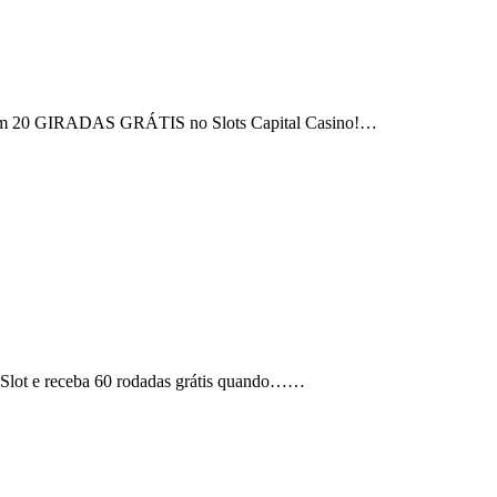
om 20 GIRADAS GRÁTIS no Slots Capital Casino!…
y Slot e receba 60 rodadas grátis quando……