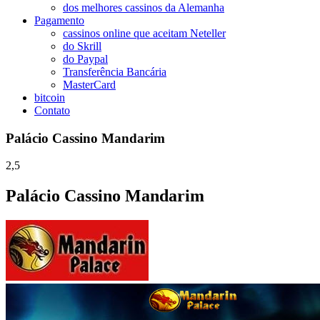
dos melhores cassinos da Alemanha
Pagamento
cassinos online que aceitam Neteller
do Skrill
do Paypal
Transferência Bancária
MasterCard
bitcoin
Contato
Palácio Cassino Mandarim
2,5
Palácio Cassino Mandarim