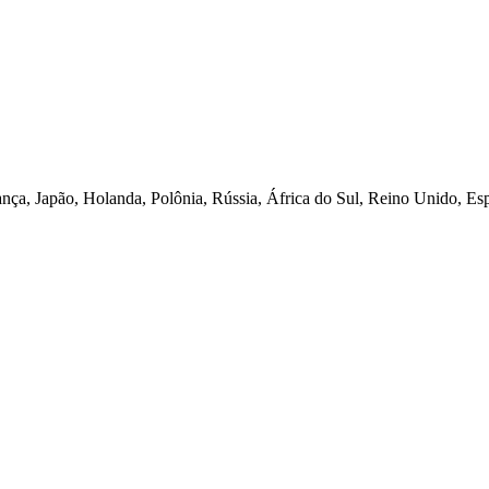
rança, Japão, Holanda, Polônia, Rússia, África do Sul, Reino Unido, Es