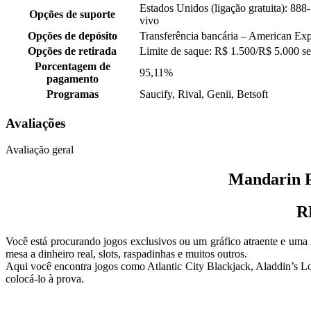
Estados Unidos (ligação gratuita): 888
Opções de suporte
vivo
Opções de depósito
Transferência bancária – American Expr
Opções de retirada
Limite de saque: R$ 1.500/R$ 5.000 
Porcentagem de
95,11%
pagamento
Programas
Saucify, Rival, Genii, Betsoft
Avaliações
Avaliação geral
Mandarin Pa
R
Você está procurando jogos exclusivos ou um gráfico atraente e uma 
mesa a dinheiro real, slots, raspadinhas e muitos outros.
Aqui você encontra jogos como Atlantic City Blackjack, Aladdin’s Loo
colocá-lo à prova.