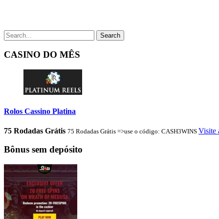
CASINO DO MÊS
Rolos Cassino Platina
75 Rodadas Grátis
Visite
75 Rodadas Grátis =>use o código: CASH3WINS
Bônus sem depósito