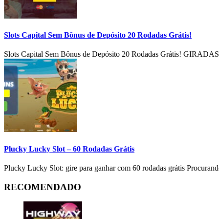
Slots Capital Sem Bônus de Depósito 20 Rodadas Grátis!
Slots Capital Sem Bônus de Depósito 20 Rodadas Grátis! GIRA
Plucky Lucky Slot – 60 Rodadas Grátis
Plucky Lucky Slot: gire para ganhar com 60 rodadas grátis Procura
RECOMENDADO