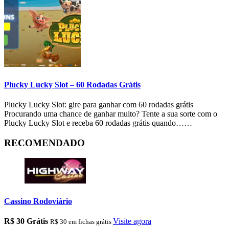
Plucky Lucky Slot – 60 Rodadas Grátis
Plucky Lucky Slot: gire para ganhar com 60 rodadas grátis
Procurando uma chance de ganhar muito? Tente a sua sorte com o
Plucky Lucky Slot e receba 60 rodadas grátis quando……
RECOMENDADO
Cassino Rodoviário
R$ 30 Grátis
Visite agora
R$ 30 em fichas grátis