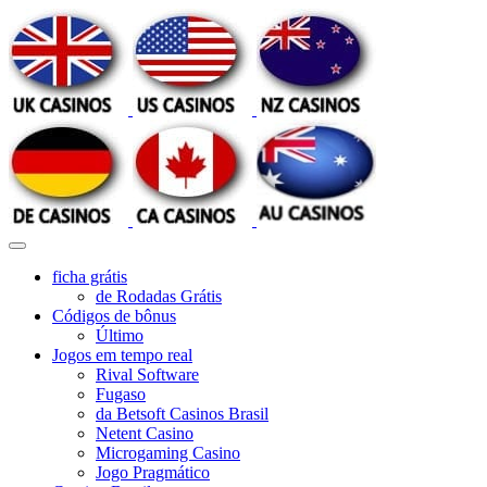
ficha grátis
de Rodadas Grátis
Códigos de bônus
Último
Jogos em tempo real
Rival Software
Fugaso
da Betsoft Casinos Brasil
Netent Casino
Microgaming Casino
Jogo Pragmático