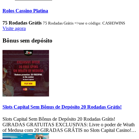
Rolos Cassino Platina
75 Rodadas Grátis
75 Rodadas Grátis =>use o código: CASH3WINS
Visite agora
Bônus sem depósito
Slots Capital Sem Bônus de Depósito 20 Rodadas Grátis!
Slots Capital Sem Bônus de Depósito 20 Rodadas Grátis!
GIRADAS GRATUITAS EXCLUSIVAS: Livre o poder de Wrath
of Medusa com 20 GIRADAS GRÁTIS no Slots Capital Casino!…