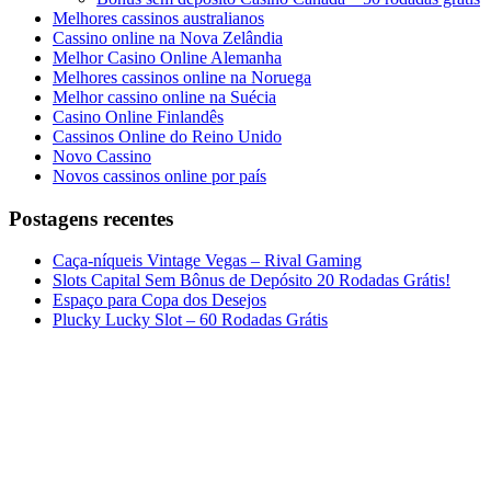
Melhores cassinos australianos
Cassino online na Nova Zelândia
Melhor Casino Online Alemanha
Melhores cassinos online na Noruega
Melhor cassino online na Suécia
Casino Online Finlandês
Cassinos Online do Reino Unido
Novo Cassino
Novos cassinos online por país
Postagens recentes
Caça-níqueis Vintage Vegas – Rival Gaming
Slots Capital Sem Bônus de Depósito 20 Rodadas Grátis!
Espaço para Copa dos Desejos
Plucky Lucky Slot – 60 Rodadas Grátis