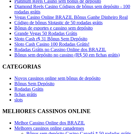
Platinum Reels Casino sem bônus de depósito
Diamond Reels Casino Códigos de bônus sem depósito - 100
rodadas grátis
Vegas Casino Online BRAZIL Bônus Ganhe Dinheiro Real
Código de bônus Slotastic de 50 rodadas grátis
Bônus de esportes e cassino sem depósito
Grande Vegas 50 Rodadas Grátis
Sloto Cash r$ 31 Bônus Sem Depósito
Sloto Cash Casino 100 Rodadas Grátis!
Rodadas Grátis no Cassino Online dos BRAZIL
Bônus sem depósito no cassino (R$ 50 em fichas grátis)
CATEGORIAS
Novos cassinos online sem bônus de depósito
Bônus Sem Depósito
Rodadas Grátis
fichas grátis
slots
MELHORES CASSINOS ONLINE
Melhor Cassino Online dos BRAZIL
Melhores cassinos online canadenses
Bônus sem depósito Casino Canadá * 50 rodadas grátis