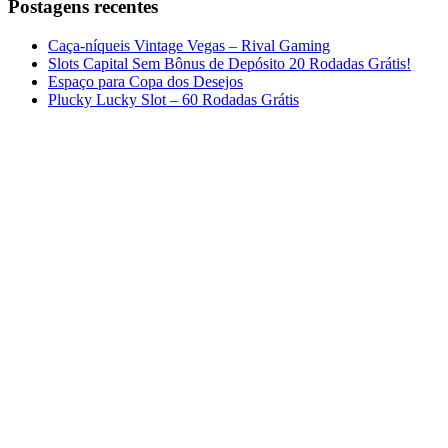
Postagens recentes
Caça-níqueis Vintage Vegas – Rival Gaming
Slots Capital Sem Bônus de Depósito 20 Rodadas Grátis!
Espaço para Copa dos Desejos
Plucky Lucky Slot – 60 Rodadas Grátis