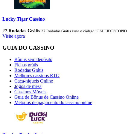
Lucky Tiger Cassino
27 Rodadas Grátis
27 Rodadas Grátis >use o código: CALEIDOSCÓPIO
Visite agora
GUIA DO CASSINO
Bônus sem depósito
Fichas grátis
Rodadas Grátis
Melhores cassinos RTG
Caça-níqueis Online
Jogos de mesa
Cassinos Móveis
Guia de Bônus de Cassino Online
Métodos de pagamento do cassino online