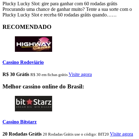
Plucky Lucky Slot: gire para ganhar com 60 rodadas grátis
Procurando uma chance de ganhar muito? Tente a sua sorte com o
Plucky Lucky Slot e receba 60 rodadas grátis quando……
RECOMENDADO
Cassino Rodoviário
R$ 30 Grátis
Visite agora
R$ 30 em fichas grátis
Melhor cassino online do Brasil:
Cassino Bitstarz
20 Rodadas Grátis
Visite agora
20 Rodadas Grátis use o código: BIT20