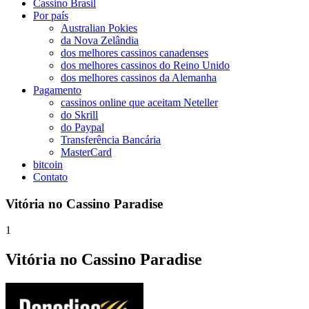
Cassino Brasil
Por país
Australian Pokies
da Nova Zelândia
dos melhores cassinos canadenses
dos melhores cassinos do Reino Unido
dos melhores cassinos da Alemanha
Pagamento
cassinos online que aceitam Neteller
do Skrill
do Paypal
Transferência Bancária
MasterCard
bitcoin
Contato
Vitória no Cassino Paradise
1
Vitória no Cassino Paradise