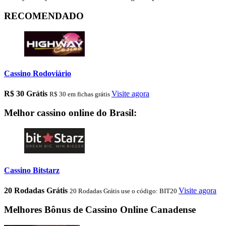
RECOMENDADO
Cassino Rodoviário
R$ 30 Grátis
Visite agora
R$ 30 em fichas grátis
Melhor cassino online do Brasil:
Cassino Bitstarz
20 Rodadas Grátis
Visite agora
20 Rodadas Grátis use o código: BIT20
Melhores Bônus de Cassino Online Canadense