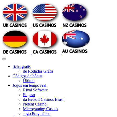
ficha grátis
de Rodadas Grátis
Códigos de bônus
Último
Jogos em tempo real
Rival Software
Fugaso
da Betsoft Casinos Brasil
Netent Casino
Microgaming Casino
Jogo Pragmático