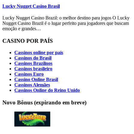
Lucky Nugget Casino Brasil
Lucky Nugget Casino Brazil: o melhor destino para jogos O Lucky
Nugget Casino Brazil é o lugar perfeito para jogadores que buscam
emoção e grandes…
CASINO POR PAÍS
Cassinos online por país
Cassinos do Brasil
Cassinos Brazilnos
Cassinos brasileiro
Cassinos Euro
Cassino Online Brasil
Cassinos Alemães
Cassinos Online do Reino Unido
Novo Bônus (expirando em breve)