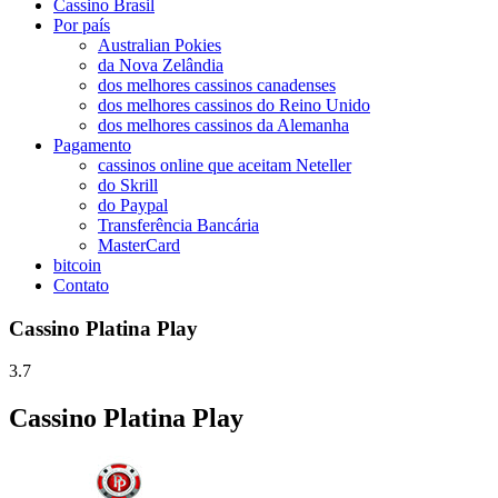
Cassino Brasil
Por país
Australian Pokies
da Nova Zelândia
dos melhores cassinos canadenses
dos melhores cassinos do Reino Unido
dos melhores cassinos da Alemanha
Pagamento
cassinos online que aceitam Neteller
do Skrill
do Paypal
Transferência Bancária
MasterCard
bitcoin
Contato
Cassino Platina Play
3.7
Cassino Platina Play