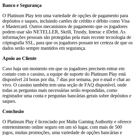
Banco e Segurança
O Platinum Play tem uma variedade de opções de pagamento para
depósitos e saques, incluindo cartões de crédito e débito como Visa
e Mastercard. Outros mecanismos de pagamento que os jogadores
podem usar são NETELLER, Skrill, Trustly, Interac e iDebit. As
informações pessoais são protegidas pela mais recente tecnologia de
criptografia SSL, para que os jogadores possam ter certeza de que os
dados serão sempre mantidos em segurança.
Apoio ao Cliente
Caso haja um momento em que os jogadores precisem entrar em
contato com o cassino, a equipe de suporte do Platinum Play está
disponível 24 horas por dia, 7 dias por semana, por e-mail e chat ao
vivo. O cassino também tem uma seção de FAQ disponível, onde
todas as perguntas mais necessárias serão respondidas, como
registrador uma conta e perguntas bancárias gerais sobre depósitos e
saques.
Conclusão
O Platinum Play é licenciado por Malta Gaming Authority e oferece
entretenimento online seguro em um só lugar, com mais de 500
jogos, muitas promoções, uma variedade de opções bancárias e