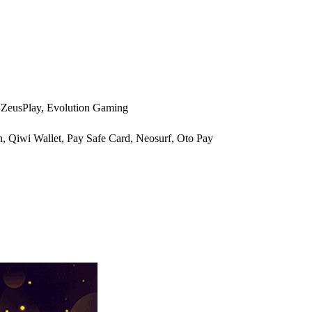
 ZeusPlay, Evolution Gaming
pin, Qiwi Wallet, Pay Safe Card, Neosurf, Oto Pay