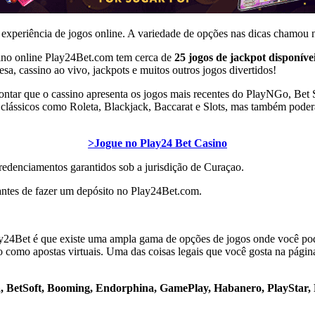
experiência de jogos online. A variedade de opções nas dicas chamou n
ino online Play24Bet.com tem cerca de
25 jogos de jackpot disponíve
a, cassino ao vivo, jackpots e muitos outros jogos divertidos!
ntar que o cassino apresenta os jogos mais recentes do PlayNGo, Bet
s clássicos como Roleta, Blackjack, Baccarat e Slots, mas também pode
>Jogue no Play24 Bet Casino
credenciamentos garantidos sob a jurisdição de Curaçao.
 antes de fazer um depósito no Play24Bet.com.
Bet é que existe uma ampla gama de opções de jogos onde você pode es
ão como apostas virtuais. Uma das coisas legais que você gosta na págin
a, BetSoft, Booming, Endorphina, GamePlay, Habanero, PlaySta