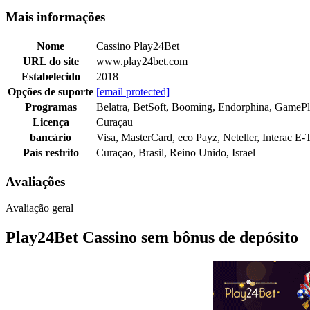
Mais informações
Nome
Cassino Play24Bet
URL do site
www.play24bet.com
Estabelecido
2018
Opções de suporte
[email protected]
Programas
Belatra, BetSoft, Booming, Endorphina, GameP
Licença
Curaçau
bancário
Visa, MasterCard, eco Payz, Neteller, Interac E-
País restrito
Curaçao, Brasil, Reino Unido, Israel
Avaliações
Avaliação geral
Play24Bet Cassino sem bônus de depósito