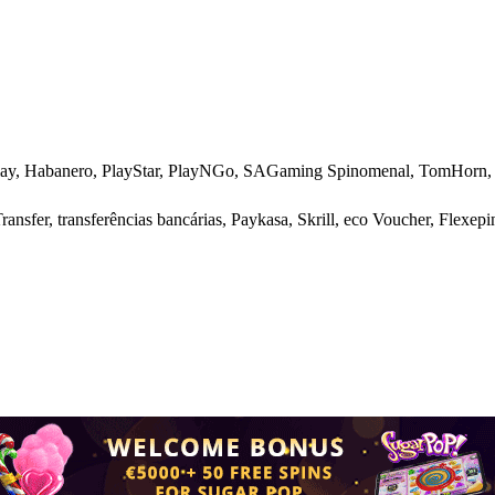
lay, Habanero, PlayStar, PlayNGo, SAGaming Spinomenal, TomHorn,
Transfer, transferências bancárias, Paykasa, Skrill, eco Voucher, Flexe