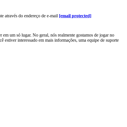
nte através do endereço de e-mail
[email protected]
er em um só lugar. No geral, nós realmente gostamos de jogar no
ocê estiver interessado em mais informações, uma equipe de suporte