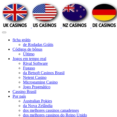
ficha grátis
de Rodadas Grátis
Códigos de bônus
Último
Jogos em tempo real
Rival Software
Fugaso
da Betsoft Casinos Brasil
Netent Casino
Microgaming Casino
Jogo Pragmático
Cassino Brasil
Por país
Australian Pokies
da Nova Zelândia
dos melhores cassinos canadenses
dos melhores cassinos do Reino Unido