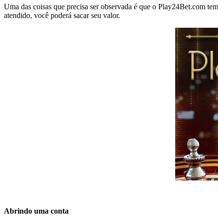
Uma das coisas que precisa ser observada é que o Play24Bet.com tem 4
atendido, você poderá sacar seu valor.
Abrindo uma conta