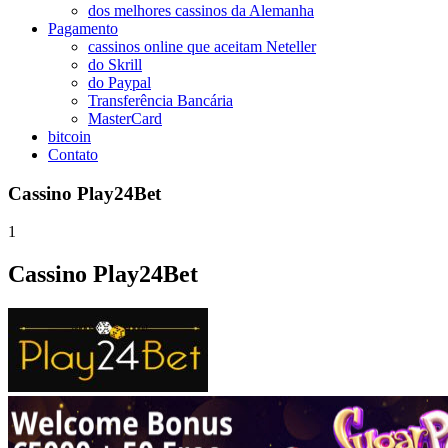
dos melhores cassinos da Alemanha
Pagamento
cassinos online que aceitam Neteller
do Skrill
do Paypal
Transferência Bancária
MasterCard
bitcoin
Contato
Cassino Play24Bet
1
Cassino Play24Bet