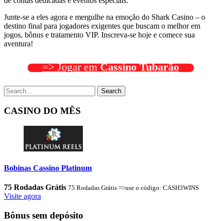
de contas dedicadas e eventos especiais.
Junte-se a eles agora e mergulhe na emoção do Shark Casino – o
destino final para jogadores exigentes que buscam o melhor em
jogos, bônus e tratamento VIP. Inscreva-se hoje e comece sua
aventura!
=> Jogar em
Cassino Tubarão
CASINO DO MÊS
Bobinas Cassino Platinum
75 Rodadas Grátis
75 Rodadas Grátis =>use o código: CASH3WINS
Visite agora
Bônus sem depósito