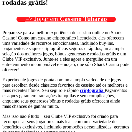
rodadas grátis!
=> Jogar em
Cassino Tubarão
Prepare-se para a melhor experiência de cassino online no Shark
Casino! Como um cassino criptográfico licenciado, eles oferecem
uma variedade de recursos emocionantes, incluindo buy-ins,
pagamentos e saques criptográficos seguros e rápidos, uma ampla
seleção dos melhores jogos, bônus generosas e rodadas grátis e um
Clube VIP exclusivo. Junte-se a eles agora e mergulhe em um
entretenimento incomparável e emoção, que só o Shark Casino pode
oferecer!
Experimente jogos de ponta com uma ampla variedade de jogos
para escolher, desde clássicos favoritos de cassino até os melhores e
mais recentes títulos. Seu seguro e rápido
criptografia
Pagamentos
e saques garantem transações tranquilas e sem complicações,
enquanto seus generosos bônus e rodadas grátis oferecem ainda
mais chances de ganhar muito.
Mas isso não é tudo – seu Clube VIP exclusivo foi criado para
recompensar seus jogadores mais leais com uma variedade de
benefícios exclusivos, incluindo promoções personalizadas, gerentes