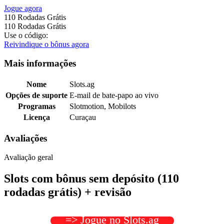
Jogue agora
110 Rodadas Grátis
110 Rodadas Grátis
Use o código:
Reivindique o bônus agora
Mais informações
Nome
Slots.ag
Opções de suporte
E-mail de bate-papo ao vivo
Programas
Slotmotion, Mobilots
Licença
Curaçau
Avaliações
Avaliação geral
Slots com bônus sem depósito (110
rodadas grátis) + revisão
=> Jogue no Slots.ag