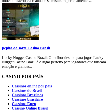
onde o mistério e a realidade se misturam perfeitamente….
pepita da sorte Casino Brasil
Lucky Nugget Casino Brazil: O melhor destino para jogos Lucky
Nugget Casino Brazil é o lugar perfeito para jogadores que buscam
emoção e grandes…
CASINO POR PAÍS
Cassinos online por país
Cassinos do Brasil
Cassinos Brazilnos
Cassinos brasileiro
Cassinos Euro
Cassino Online Brasil