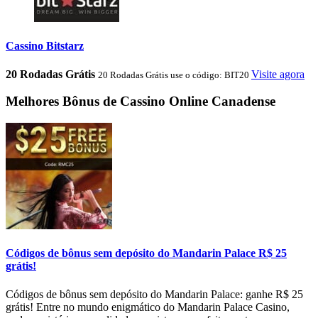
Cassino Bitstarz
20 Rodadas Grátis
Visite agora
20 Rodadas Grátis use o código: BIT20
Melhores Bônus de Cassino Online Canadense
Códigos de bônus sem depósito do Mandarin Palace R$ 25
grátis!
Códigos de bônus sem depósito do Mandarin Palace: ganhe R$ 25
grátis! Entre no mundo enigmático do Mandarin Palace Casino,