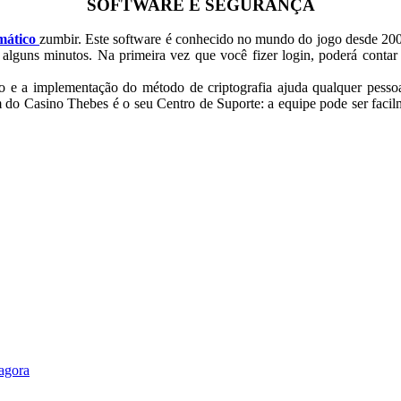
SOFTWARE E SEGURANÇA
mático
zumbir. Este software é conhecido no mundo do jogo desde 2007 
s alguns minutos. Na primeira vez que você fizer login, poderá cont
e a implementação do método de criptografia ajuda qualquer pessoa 
do Casino Thebes é o seu Centro de Suporte: a equipe pode ser facilme
 agora