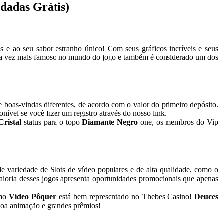
odadas Grátis)
s e ao seu sabor estranho único! Com seus gráficos incríveis e seus
da vez mais famoso no mundo do jogo e também é considerado um dos
e boas-vindas diferentes, de acordo com o valor do primeiro depósito.
nível se você fizer um registro através do nosso link.
Cristal
status para o topo
Diamante Negro
one, os membros do Vip
e variedade de Slots de vídeo populares e de alta qualidade, como o
aioria desses jogos apresenta oportunidades promocionais que apenas
smo
Vídeo Pôquer
está bem representado no Thebes Casino!
Deuces
boa animação e grandes prêmios!