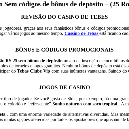
 Sem códigos de bônus de depósito – (25 R
REVISÃO DO CASINO DE TEBES
 jogadores, graças aos seus fantásticos bônus e códigos promocionai
 jogar vários jogos ao mesmo tempo,
Cassino de Tebas
está ficando ca
BÔNUS E CÓDIGOS PROMOCIONAIS
rão
R$ 25 sem bônus de depósito
no ato da inscrição e cinco bônus d
ulos de torneios e jogos gratuitos. Nenhum bônus de depósito está dispo
icipar do
Tebas
Clube Vip
com suas inúmeras vantagens. Saindo do
JOGOS DE CASINO
 tipo de jogador. Se você gosta de Slots, por exemplo, há uma grand
u o colorido e “refrescante”
Sonho noturno com soco tropical
. A m
leta
, com uma enorme variedade de alternativas divertidas. Mas me
s muitas opções oferecidas por todos os apostadores que apreciam de 