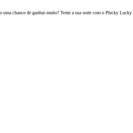
ndo uma chance de ganhar muito? Tente a sua sorte com o Plucky Luck