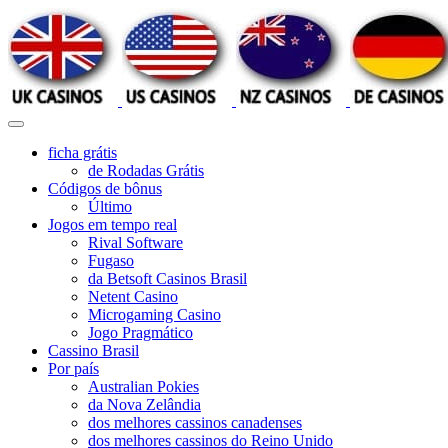
ficha grátis
de Rodadas Grátis
Códigos de bônus
Último
Jogos em tempo real
Rival Software
Fugaso
da Betsoft Casinos Brasil
Netent Casino
Microgaming Casino
Jogo Pragmático
Cassino Brasil
Por país
Australian Pokies
da Nova Zelândia
dos melhores cassinos canadenses
dos melhores cassinos do Reino Unido