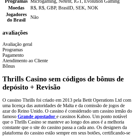
Programas
Microgaming, Netent, IGT, Evolution Gaming
Moedas
R$, R$, GBP, BrasilD, SEK, NOK
Jogadores
Não
do Brasil
avaliações
Avaliação geral
Programas
Pagamento
Atendimento ao Cliente
Bônus
Thrills Casino sem códigos de bônus de
depósito + Revisão
O cassino Thrills foi criado em 2013 pela Betit Operations Ltd com
uma licença das autoridades de Malta e da comissão de jogos de
azar do Reino Unido. O cassino é considerado um cassino irmão do
famoso
Grande apostador
e cassinos Kaboo. Um ponto notável
que o Thrills Casino se manteve ao longo dos anos é a melhoria
constante que o site do cassino passa a cada ano. Os designers da
plataforma do cassino estão sempre em seus botões, certificando-se