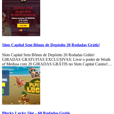
Slots Capital Sem Bônus de Depósito 20 Rodadas Grátis!
Slots Capital Sem Bônus de Depósito 20 Rodadas Grátis!
GIRADAS GRATUITAS EXCLUSIVAS: Livre o poder de Wrath
of Medusa com 20 GIRADAS GRÁTIS no Slots Capital Casino!…
Plucky Lucky Slot – 60 Rodadas Grátis