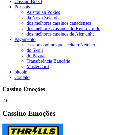
Cassino Brasil
Por país
Australian Pokies
da Nova Zelândia
dos melhores cassinos canadenses
dos melhores cassinos do Reino Unido
dos melhores cassinos da Alemanha
Pagamento
cassinos online que aceitam Neteller
do Skrill
do Paypal
Transferência Bancária
MasterCard
bitcoin
Contato
Cassino Emoções
2.6
Cassino Emoções