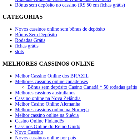
Bônus sem depósito no cassino (R$ 50 em fichas grátis)
CATEGORIAS
Novos cassinos online sem bônus de depósito
Bônus Sem Depósito
Rodadas Grátis
fichas grátis
slots
MELHORES CASSINOS ONLINE
Melhor Cassino Online dos BRAZIL
Melhores cassinos online canadenses
Bônus sem depósito Casino Canadá * 50 rodadas grátis
Melhores cassinos australianos
Cassino online na Nova Zelândia
Melhor Casino Online Alemanha
Melhores cassinos online na Noruega
Melhor cassino online na Suécia
Casino Online Finlandês
Cassinos Online do Reino Unido
Novo Cassino
Novos cassinos online por país