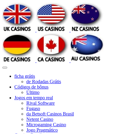
ficha grátis
de Rodadas Grátis
Códigos de bônus
Último
Jogos em tempo real
Rival Software
Fugaso
da Betsoft Casinos Brasil
Netent Casino
Microgaming Casino
Jogo Pragmático