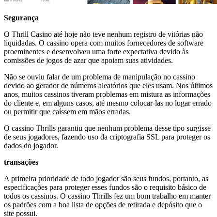
Segurança
O Thrill Casino até hoje não teve nenhum registro de vitórias não
liquidadas. O cassino opera com muitos fornecedores de software
proeminentes e desenvolveu uma forte expectativa devido às
comissões de jogos de azar que apoiam suas atividades.
Não se ouviu falar de um problema de manipulação no cassino
devido ao gerador de números aleatórios que eles usam. Nos últimos
anos, muitos cassinos tiveram problemas em mistura as informações
do cliente e, em alguns casos, até mesmo colocar-las no lugar errado
ou permitir que caíssem em mãos erradas.
O cassino Thrills garantiu que nenhum problema desse tipo surgisse
de seus jogadores, fazendo uso da criptografia SSL para proteger os
dados do jogador.
transações
A primeira prioridade de todo jogador são seus fundos, portanto, as
especificações para proteger esses fundos são o requisito básico de
todos os cassinos. O cassino Thrills fez um bom trabalho em manter
os padrões com a boa lista de opções de retirada e depósito que o
site possui.