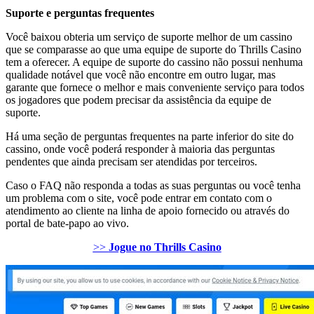
Suporte e perguntas frequentes
Você baixou obteria um serviço de suporte melhor de um cassino
que se comparasse ao que uma equipe de suporte do Thrills Casino
tem a oferecer. A equipe de suporte do cassino não possui nenhuma
qualidade notável que você não encontre em outro lugar, mas
garante que fornece o melhor e mais conveniente serviço para todos
os jogadores que podem precisar da assistência da equipe de
suporte.
Há uma seção de perguntas frequentes na parte inferior do site do
cassino, onde você poderá responder à maioria das perguntas
pendentes que ainda precisam ser atendidas por terceiros.
Caso o FAQ não responda a todas as suas perguntas ou você tenha
um problema com o site, você pode entrar em contato com o
atendimento ao cliente na linha de apoio fornecido ou através do
portal de bate-papo ao vivo.
>>
Jogue no Thrills Casino