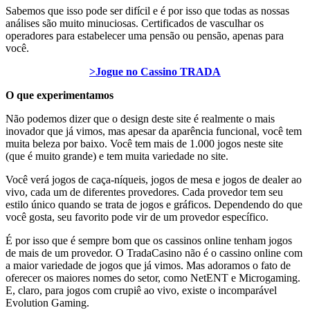
Sabemos que isso pode ser difícil e é por isso que todas as nossas
análises são muito minuciosas. Certificados de vasculhar os
operadores para estabelecer uma pensão ou pensão, apenas para
você.
>Jogue no Cassino TRADA
O que experimentamos
Não podemos dizer que o design deste site é realmente o mais
inovador que já vimos, mas apesar da aparência funcional, você tem
muita beleza por baixo. Você tem mais de 1.000 jogos neste site
(que é muito grande) e tem muita variedade no site.
Você verá jogos de caça-níqueis, jogos de mesa e jogos de dealer ao
vivo, cada um de diferentes provedores. Cada provedor tem seu
estilo único quando se trata de jogos e gráficos. Dependendo do que
você gosta, seu favorito pode vir de um provedor específico.
É por isso que é sempre bom que os cassinos online tenham jogos
de mais de um provedor. O TradaCasino não é o cassino online com
a maior variedade de jogos que já vimos. Mas adoramos o fato de
oferecer os maiores nomes do setor, como NetENT e Microgaming.
E, claro, para jogos com crupiê ao vivo, existe o incomparável
Evolution Gaming.