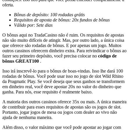
oferta.
Bônus de depósito: 100 rodadas grátis
Requisitos de aposta de bônus: 20x fundos de bônus
Válido por: Sete dias
O bônus aqui no TradaCasino não é ruim. Os requisitos de apostas
não são muito difíceis de atingir. Mas, por outro lado, a única coisa
que oferece são rodadas de bônus. E por apenas um jogo. Muitos
outros cassinos oferecem dinheiro extra. Para reivindicar o bônus ao
fazer seu primeiro depósito, você precisa colocar no
código de
bônus GREAT100
.
Isso irá inscrevê-lo para o bônus de boas-vindas. Isso lhe dará 100
rodadas de bônus. Você pode usar isso no jogo de slot Wild Rhino
da Pragmatic Play. Se você deseja que seus ganhos se transformem
em dinheiro real, você deve apostar 20x no valor do dinheiro que
ganha. Para nós, esse requisito é realmente baixo.
A maioria dos outros cassinos oferece 35x ou mais. A única maneira
de contribuir para esses requisitos de apostas são os jogos de slot.
Portanto, jogar jogos de mesa ou jogos com dealer ao vivo não
ajuda de nenhuma maneira.
Além disso, o valor máximo que você pode apostar ao jogar com