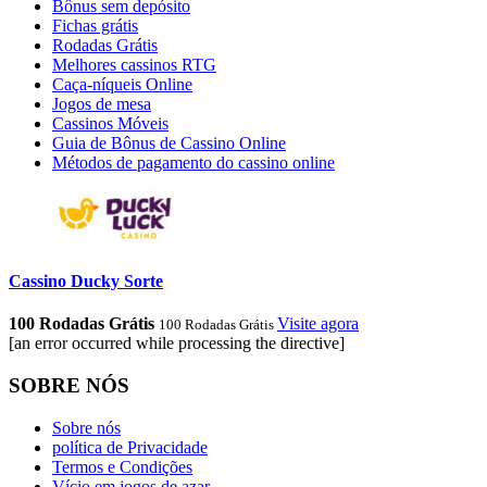
Bônus sem depósito
Fichas grátis
Rodadas Grátis
Melhores cassinos RTG
Caça-níqueis Online
Jogos de mesa
Cassinos Móveis
Guia de Bônus de Cassino Online
Métodos de pagamento do cassino online
Cassino Ducky Sorte
100 Rodadas Grátis
Visite agora
100 Rodadas Grátis
[an error occurred while processing the directive]
SOBRE NÓS
Sobre nós
política de Privacidade
Termos e Condições
Vício em jogos de azar