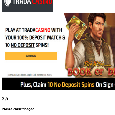
2,5
Nossa classificação