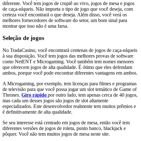
diferente. Você tem jogos de crupiê ao vivo, jogos de mesa e jogos
de caça-níqueis. Não importa o tipo de jogo que você deseja, com
certeza você encontrará o que deseja. Além disso, você verá os
melhores fornecedores de software do setor, um bom sinal para
mostrar que isso não é uma farsa.
Seleção de jogos
No TradaCasino, você encontrará centenas de jogos de caça-níqueis
à sua disposição. Você tem jogos das melhores provas de software
como NetENT e Microgaming. Você também tem nomes menores
que oferecem jogos de alta qualidade. É ótimo que eles defendam
ambos, porque você pode encontrar diferentes vantagens em ambos.
A Microgaming, por exemplo, tem licenças para filmes e programas
de televisão para que você possa jogar um slot temático de Game of
Thrones.
Giro rápido
por outro lado, tem apenas cerca de 40 jogos,
mas cada um desses jogos são jogos de slot altamente
especializados. Este desenvolvedor realmente tem muitos prêmios e
é definitivamente de alta qualidade.
Se seu interesse está centrado em jogos de mesa, então você tem
diferentes versões de jogos de roleta, punto banco, blackjack e
pôquer. Você não tem muitos jogos de mesa neste site.