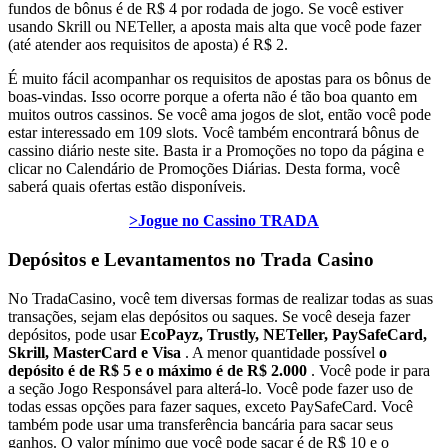
fundos de bônus é de R$ 4 por rodada de jogo. Se você estiver
usando Skrill ou NETeller, a aposta mais alta que você pode fazer
(até atender aos requisitos de aposta) é R$ 2.
É muito fácil acompanhar os requisitos de apostas para os bônus de
boas-vindas. Isso ocorre porque a oferta não é tão boa quanto em
muitos outros cassinos. Se você ama jogos de slot, então você pode
estar interessado em 109 slots. Você também encontrará bônus de
cassino diário neste site. Basta ir a Promoções no topo da página e
clicar no Calendário de Promoções Diárias. Desta forma, você
saberá quais ofertas estão disponíveis.
>Jogue no Cassino TRADA
Depósitos e Levantamentos no Trada Casino
No TradaCasino, você tem diversas formas de realizar todas as suas
transações, sejam elas depósitos ou saques. Se você deseja fazer
depósitos, pode usar
EcoPayz, Trustly, NETeller, PaySafeCard,
Skrill, MasterCard e Visa
. A menor quantidade possível
o
depósito é de R$ 5 e o máximo é de R$ 2.000
. Você pode ir para
a seção Jogo Responsável para alterá-lo. Você pode fazer uso de
todas essas opções para fazer saques, exceto PaySafeCard. Você
também pode usar uma transferência bancária para sacar seus
ganhos. O valor mínimo que você pode sacar é de R$ 10 e o