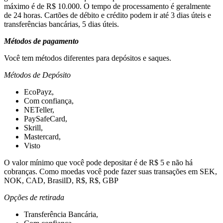
máximo é de R$ 10.000. O tempo de processamento é geralmente
de 24 horas. Cartões de débito e crédito podem ir até 3 dias úteis e
transferências bancárias, 5 dias úteis.
Métodos de pagamento
Você tem métodos diferentes para depósitos e saques.
Métodos de Depósito
EcoPayz,
Com confiança,
NETeller,
PaySafeCard,
Skrill,
Mastercard,
Visto
O valor mínimo que você pode depositar é de R$ 5 e não há
cobranças. Como moedas você pode fazer suas transações em SEK,
NOK, CAD, BrasilD, R$, R$, GBP
Opções de retirada
Transferência Bancária,