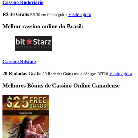
Cassino Rodoviário
R$ 30 Grátis
Visite agora
R$ 30 em fichas grátis
Melhor cassino online do Brasil:
Cassino Bitstarz
20 Rodadas Grátis
Visite agora
20 Rodadas Grátis use o código: BIT20
Melhores Bônus de Cassino Online Canadense