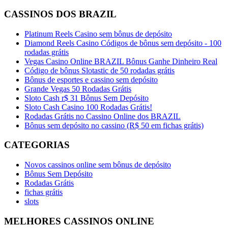
CASSINOS DOS BRAZIL
Platinum Reels Casino sem bônus de depósito
Diamond Reels Casino Códigos de bônus sem depósito - 100
rodadas grátis
Vegas Casino Online BRAZIL Bônus Ganhe Dinheiro Real
Código de bônus Slotastic de 50 rodadas grátis
Bônus de esportes e cassino sem depósito
Grande Vegas 50 Rodadas Grátis
Sloto Cash r$ 31 Bônus Sem Depósito
Sloto Cash Casino 100 Rodadas Grátis!
Rodadas Grátis no Cassino Online dos BRAZIL
Bônus sem depósito no cassino (R$ 50 em fichas grátis)
CATEGORIAS
Novos cassinos online sem bônus de depósito
Bônus Sem Depósito
Rodadas Grátis
fichas grátis
slots
MELHORES CASSINOS ONLINE