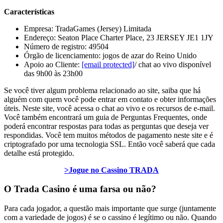
Características
Empresa: TradaGames (Jersey) Limitada
Endereço: Seaton Place Charter Place, 23 JERSEY JE1 1JY
Número de registro: 49504
Órgão de licenciamento: jogos de azar do Reino Unido
Apoio ao Cliente:
[email protected]
/ chat ao vivo disponível
das 9h00 às 23h00
Se você tiver algum problema relacionado ao site, saiba que há
alguém com quem você pode entrar em contato e obter informações
úteis. Neste site, você acessa o chat ao vivo e os recursos de e-mail.
Você também encontrará um guia de Perguntas Frequentes, onde
poderá encontrar respostas para todas as perguntas que deseja ver
respondidas. Você tem muitos métodos de pagamento neste site e é
criptografado por uma tecnologia SSL. Então você saberá que cada
detalhe está protegido.
>Jogue no Cassino TRADA
O Trada Casino é uma farsa ou não?
Para cada jogador, a questão mais importante que surge (juntamente
com a variedade de jogos) é se o cassino é legítimo ou não. Quando