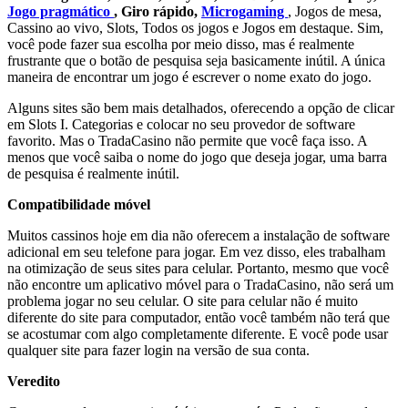
Jogo pragmático
, Giro rápido,
Microgaming
, Jogos de mesa,
Cassino ao vivo, Slots, Todos os jogos e Jogos em destaque. Sim,
você pode fazer sua escolha por meio disso, mas é realmente
frustrante que o botão de pesquisa seja basicamente inútil. A única
maneira de encontrar um jogo é escrever o nome exato do jogo.
Alguns sites são bem mais detalhados, oferecendo a opção de clicar
em Slots I. Categorias e colocar no seu provedor de software
favorito. Mas o TradaCasino não permite que você faça isso. A
menos que você saiba o nome do jogo que deseja jogar, uma barra
de pesquisa é realmente inútil.
Compatibilidade móvel
Muitos cassinos hoje em dia não oferecem a instalação de software
adicional em seu telefone para jogar. Em vez disso, eles trabalham
na otimização de seus sites para celular. Portanto, mesmo que você
não encontre um aplicativo móvel para o TradaCasino, não será um
problema jogar no seu celular. O site para celular não é muito
diferente do site para computador, então você também não terá que
se acostumar com algo completamente diferente. E você pode usar
qualquer site para fazer login na versão de sua conta.
Veredito