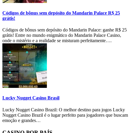
Códigos de bônus sem depósito do Mandarin Palace R$ 25
grátis!
Códigos de bônus sem depósito do Mandarin Palace: ganhe R$ 25
grátis! Entre no mundo enigmático do Mandarin Palace Casino,
onde o mistério e a realidade se misturam perfeitamente….
Lucky Nugget Casino Brasil
Lucky Nugget Casino Brazil: O melhor destino para jogos Lucky
Nugget Casino Brazil é o lugar perfeito para jogadores que buscam
emoção e grandes…
CASINO POR PAÍS