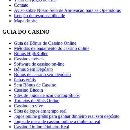
Contato
Aviso sobre Nosso Selo de Aprovação para as Operadoras
Isenção de responsabilidade
Mapa do site
GUIA DO CASINO
Guia de Bônus de Cassino Online
Métodos de pagamento do cassino online
Bônus HighRoller
Cassinos móveis
Software de cassino on-line
Bônus Sem Depósito
Bônus de cassino sem depósito
fichas grátis
Sem Bônus de Cassino
Cassino Bitcoin
Sites de jogos de azar criptográficos
Torneios de Slots Online
Cassino ao vivo
Slots de jogos em tempo real
Jogos online grátis para ganhar dinheiro real sem depósito
Jogos de mesa de cassino online a dinheiro real
Cassino Online Dinheiro Real