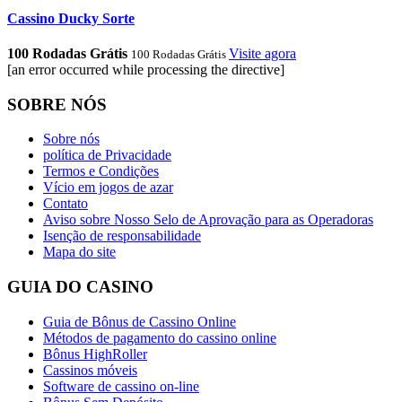
Cassino Ducky Sorte
100 Rodadas Grátis
Visite agora
100 Rodadas Grátis
[an error occurred while processing the directive]
SOBRE NÓS
Sobre nós
política de Privacidade
Termos e Condições
Vício em jogos de azar
Contato
Aviso sobre Nosso Selo de Aprovação para as Operadoras
Isenção de responsabilidade
Mapa do site
GUIA DO CASINO
Guia de Bônus de Cassino Online
Métodos de pagamento do cassino online
Bônus HighRoller
Cassinos móveis
Software de cassino on-line