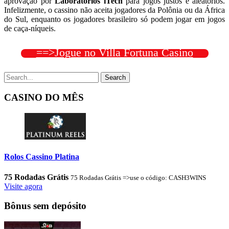
aprovação por
Laboratórios iTech
para jogos justos e aleatórios.
Infelizmente, o cassino não aceita jogadores da Polônia ou da África
do Sul, enquanto os jogadores brasileiro só podem jogar em jogos
de caça-níqueis.
==>Jogue no Villa Fortuna Casino
CASINO DO MÊS
Rolos Cassino Platina
75 Rodadas Grátis
75 Rodadas Grátis =>use o código: CASH3WINS
Visite agora
Bônus sem depósito