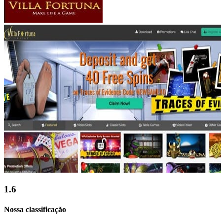
1.6
Nossa classificação