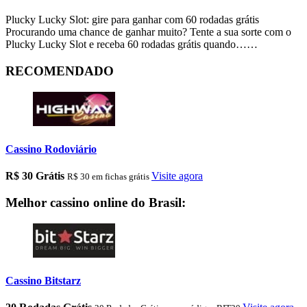
Plucky Lucky Slot: gire para ganhar com 60 rodadas grátis
Procurando uma chance de ganhar muito? Tente a sua sorte com o
Plucky Lucky Slot e receba 60 rodadas grátis quando……
RECOMENDADO
Cassino Rodoviário
R$ 30 Grátis
Visite agora
R$ 30 em fichas grátis
Melhor cassino online do Brasil:
Cassino Bitstarz