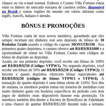
cliques ou via e-mail normal. Embora o Casino Villa Fortuna esteja
entre os líderes do mercado europeu de cassinos online,
disponível
no Brasil
e outras regiões do mundo em vários idiomas como
inglês, francês, italiano e alemão.
BÔNUS E PROMOÇÕES
Villa Fortuna cuida de seus novos membros, garantindo que eles
sempre recebam um dinheiro real sem depósito de bônus de
30
Rodadas Grátis
usando o código do cupom:
MONSTRO30
. Nos
primeiros quatro depósitos, o cassino oferece
até R$/R$/R$1000
e a
oportunidade de entrar no Villa Fortuna Casino sem códigos de
bônus de depósito ao depositar.
Assim, no seu primeiro depósito, você recebe um bônus de 100%
até R$/R$/R$250 (Código: VFPW1).
No segundo depósito, você
recebe um bônus de 50%
até R$/R$/R$250 (Código: VFPW2).
O
terceiro e quarto depósitos oferecem bônus equivalentes
até
R$/R$/R$250 (códigos de bônus VFPW3 e VFPW4).
A
transação do quarto depósito é uma ótima oferta de 110%! Nos fins
de semana, os membros podem entrar em torneios de medalhas com
muito dinheiro gasto em horários específicos do período com dois
jogos de dinheiro reais disponíveis durante esta promoção. Os
membros também têm direito a Pacotes de Benefícios de Fidelidade
e uma chance de ganhar R$/R$/R$1200 durante toda a semana.