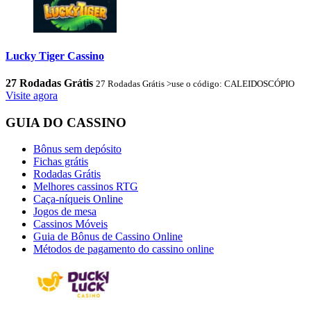
Lucky Tiger Cassino
27 Rodadas Grátis
27 Rodadas Grátis >use o código: CALEIDOSCÓPIO
Visite agora
GUIA DO CASSINO
Bônus sem depósito
Fichas grátis
Rodadas Grátis
Melhores cassinos RTG
Caça-níqueis Online
Jogos de mesa
Cassinos Móveis
Guia de Bônus de Cassino Online
Métodos de pagamento do cassino online