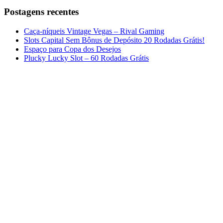
Postagens recentes
Caça-níqueis Vintage Vegas – Rival Gaming
Slots Capital Sem Bônus de Depósito 20 Rodadas Grátis!
Espaço para Copa dos Desejos
Plucky Lucky Slot – 60 Rodadas Grátis