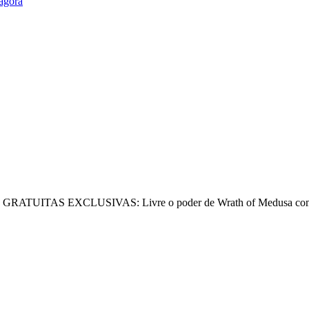
 agora
DAS GRATUITAS EXCLUSIVAS: Livre o poder de Wrath of Medusa c