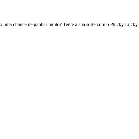
ndo uma chance de ganhar muito? Tente a sua sorte com o Plucky Luck