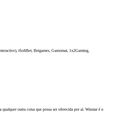
eractive), iSoftBet, Betgames, Gamomat, 1x2Gaming,
qualquer outra coisa que possa ser oferecida por aí. Winstar é o