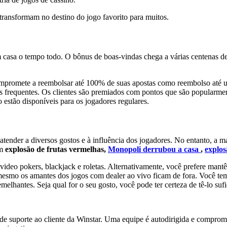
transformam no destino do jogo favorito para muitos.
casa o tempo todo. O bônus de boas-vindas chega a várias centenas de l
mpromete a reembolsar até 100% de suas apostas como reembolso até u
es frequentes. Os clientes são premiados com pontos que são popularm
 estão disponíveis para os jogadores regulares.
tender a diversos gostos e à influência dos jogadores. No entanto, a mai
em
explosão de frutas vermelhas,
Monopoli derrubou a casa
,
explos
ideo pokers, blackjack e roletas. Alternativamente, você prefere mantê
Nem mesmo os amantes dos jogos com dealer ao vivo ficam de fora. Você 
elhantes. Seja qual for o seu gosto, você pode ter certeza de tê-lo suf
e de suporte ao cliente da Winstar. Uma equipe é autodirigida e comprom