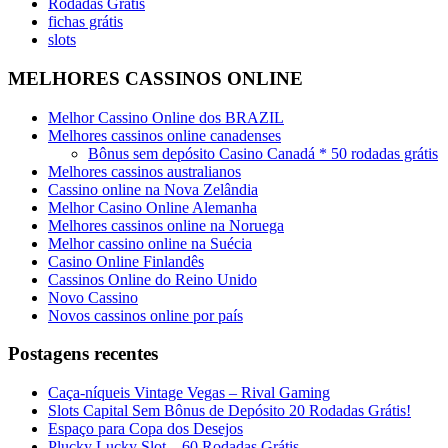
Rodadas Grátis
fichas grátis
slots
MELHORES CASSINOS ONLINE
Melhor Cassino Online dos BRAZIL
Melhores cassinos online canadenses
Bônus sem depósito Casino Canadá * 50 rodadas grátis
Melhores cassinos australianos
Cassino online na Nova Zelândia
Melhor Casino Online Alemanha
Melhores cassinos online na Noruega
Melhor cassino online na Suécia
Casino Online Finlandês
Cassinos Online do Reino Unido
Novo Cassino
Novos cassinos online por país
Postagens recentes
Caça-níqueis Vintage Vegas – Rival Gaming
Slots Capital Sem Bônus de Depósito 20 Rodadas Grátis!
Espaço para Copa dos Desejos
Plucky Lucky Slot – 60 Rodadas Grátis