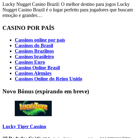
Lucky Nugget Casino Brazil: O melhor destino para jogos Lucky
Nugget Casino Brazil é o lugar perfeito para jogadores que buscam
emoção e grandes…
CASINO POR PAÍS
Cassinos online por país
Cassinos do Brasil
Cassinos Brazilnos
Cassinos brasileiro
Cassinos Euro
Cassino Online Brasil
Cassinos Alemães
Cassinos Online do Reino Unido
Novo Bônus (expirando em breve)
Lucky Tiger Cassino