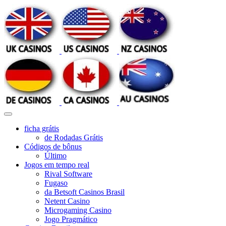
ficha grátis
de Rodadas Grátis
Códigos de bônus
Último
Jogos em tempo real
Rival Software
Fugaso
da Betsoft Casinos Brasil
Netent Casino
Microgaming Casino
Jogo Pragmático