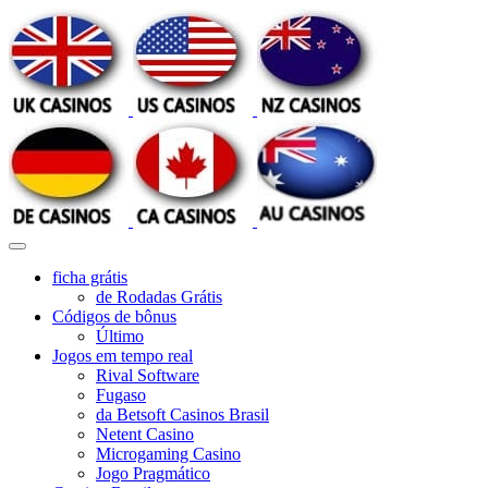
ficha grátis
de Rodadas Grátis
Códigos de bônus
Último
Jogos em tempo real
Rival Software
Fugaso
da Betsoft Casinos Brasil
Netent Casino
Microgaming Casino
Jogo Pragmático