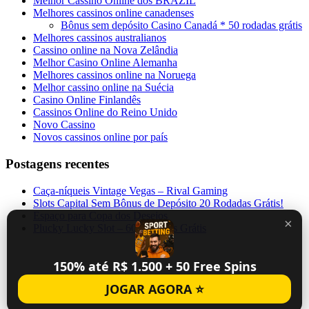
Melhor Cassino Online dos BRAZIL
Melhores cassinos online canadenses
Bônus sem depósito Casino Canadá * 50 rodadas grátis
Melhores cassinos australianos
Cassino online na Nova Zelândia
Melhor Casino Online Alemanha
Melhores cassinos online na Noruega
Melhor cassino online na Suécia
Casino Online Finlandês
Cassinos Online do Reino Unido
Novo Cassino
Novos cassinos online por país
Postagens recentes
Caça-níqueis Vintage Vegas – Rival Gaming
Slots Capital Sem Bônus de Depósito 20 Rodadas Grátis!
Espaço para Copa dos Desejos
×
Plucky Lucky Slot – 60 Rodadas Grátis
150% até R$ 1.500 + 50 Free Spins
JOGAR AGORA ⭐