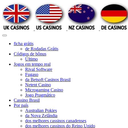
ficha grátis
de Rodadas Grátis
Códigos de bônus
Último
Jogos em tempo real
Rival Software
Fugaso
da Betsoft Casinos Brasil
Netent Casino
Microgaming Casino
Jogo Pragmático
Cassino Brasil
Por país
Australian Pokies
da Nova Zelândia
dos melhores cassinos canadenses
dos melhores cassinos do Reino Unido