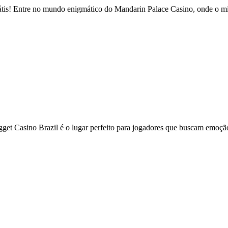
is! Entre no mundo enigmático do Mandarin Palace Casino, onde o mis
get Casino Brazil é o lugar perfeito para jogadores que buscam emoç