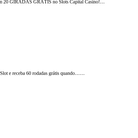
om 20 GIRADAS GRÁTIS no Slots Capital Casino!…
y Slot e receba 60 rodadas grátis quando……