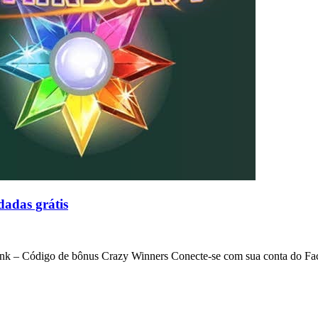
adas grátis
 link – Código de bônus Crazy Winners Conecte-se com sua conta do F