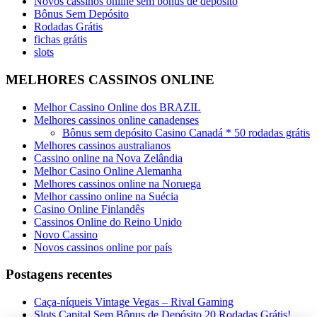
Novos cassinos online sem bônus de depósito
Bônus Sem Depósito
Rodadas Grátis
fichas grátis
slots
MELHORES CASSINOS ONLINE
Melhor Cassino Online dos BRAZIL
Melhores cassinos online canadenses
Bônus sem depósito Casino Canadá * 50 rodadas grátis
Melhores cassinos australianos
Cassino online na Nova Zelândia
Melhor Casino Online Alemanha
Melhores cassinos online na Noruega
Melhor cassino online na Suécia
Casino Online Finlandês
Cassinos Online do Reino Unido
Novo Cassino
Novos cassinos online por país
Postagens recentes
Caça-níqueis Vintage Vegas – Rival Gaming
Slots Capital Sem Bônus de Depósito 20 Rodadas Grátis!