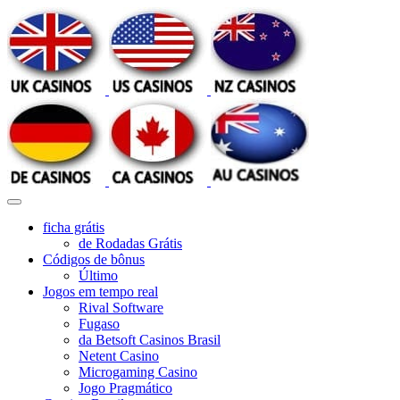
ficha grátis
de Rodadas Grátis
Códigos de bônus
Último
Jogos em tempo real
Rival Software
Fugaso
da Betsoft Casinos Brasil
Netent Casino
Microgaming Casino
Jogo Pragmático