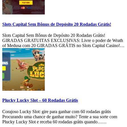
Slots Capital Sem Bônus de Depósito 20 Rodadas Grátis!
Slots Capital Sem Bônus de Depósito 20 Rodadas Grátis!
GIRADAS GRATUITAS EXCLUSIVAS: Livre o poder de Wrath
of Medusa com 20 GIRADAS GRÁTIS no Slots Capital Casino!…
Plucky Lucky Slot – 60 Rodadas Grátis
Corajoso Lucky Slot: gire para ganhar com 60 rodadas grátis
Procurando uma chance de ganhar muito? Tente a sua sorte com
Plucky Lucky Slot e receba 60 rodadas grátis quando……