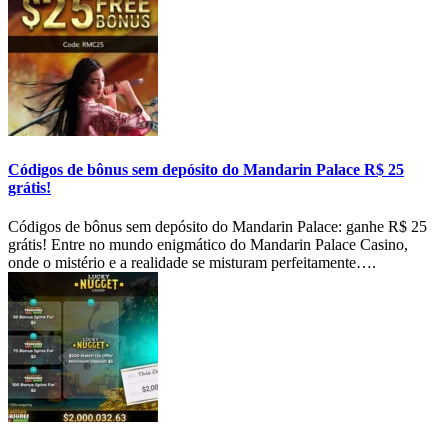
Códigos de bônus sem depósito do Mandarin Palace R$ 25
grátis!
Códigos de bônus sem depósito do Mandarin Palace: ganhe R$ 25
grátis! Entre no mundo enigmático do Mandarin Palace Casino,
onde o mistério e a realidade se misturam perfeitamente….