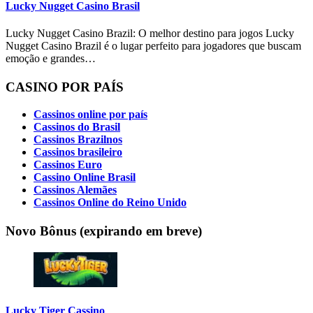
Lucky Nugget Casino Brasil
Lucky Nugget Casino Brazil: O melhor destino para jogos Lucky
Nugget Casino Brazil é o lugar perfeito para jogadores que buscam
emoção e grandes…
CASINO POR PAÍS
Cassinos online por país
Cassinos do Brasil
Cassinos Brazilnos
Cassinos brasileiro
Cassinos Euro
Cassino Online Brasil
Cassinos Alemães
Cassinos Online do Reino Unido
Novo Bônus (expirando em breve)
Lucky Tiger Cassino