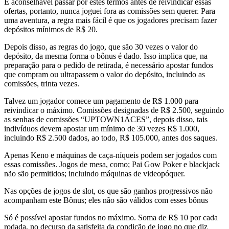
É aconselhável passar por estes termos antes de reivindicar essas
ofertas, portanto, nunca joguei fora as comissões sem querer. Para
uma aventura, a regra mais fácil é que os jogadores precisam fazer
depósitos mínimos de R$ 20.
Depois disso, as regras do jogo, que são 30 vezes o valor do
depósito, da mesma forma o bônus é dado. Isso implica que, na
preparação para o pedido de retirada, é necessário apostar fundos
que compram ou ultrapassem o valor do depósito, incluindo as
comissões, trinta vezes.
Talvez um jogador comece um pagamento de R$ 1.000 para
reivindicar o máximo. Comissões designadas de R$ 2.500, seguindo
as senhas de comissões “UPTOWN1ACES”, depois disso, tais
indivíduos devem apostar um mínimo de 30 vezes R$ 1.000,
incluindo R$ 2.500 dados, ao todo, R$ 105.000, antes dos saques.
Apenas Keno e máquinas de caça-níqueis podem ser jogados com
essas comissões. Jogos de mesa, como; Pai Gow Poker e blackjack
não são permitidos; incluindo máquinas de videopóquer.
Nas opções de jogos de slot, os que são ganhos progressivos não
acompanham este Bônus; eles não são válidos com esses bônus
Só é possível apostar fundos no máximo. Soma de R$ 10 por cada
rodada, no decurso da satisfeita da condição de jogo no que diz