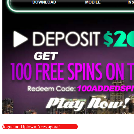
Jogue no Uptown Aces agora!