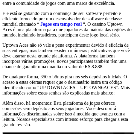
entre a comunidade de jogos com uma marca de excelência.
Ele está se gabando com a confiança de seu software perfeito e
eficiente fornecido por um desenvolvedor de software de classe
mundial chamado “
Jogos em tempo real
“. O cassino Uptown
Aces é uma plataforma para que jogadores da maioria das regiões do
mundo, incluindo brasileiros, participem deste jogo local sério.
Uptown Aces não só vale a pena experimentar devido à eficácia de
suas entregas, mas também existem inúmeras justificativas que você
deve agarrar nesta grande plataforma. A plataforma também
incorpora várias promoções, novos participantes também têm uma
chance de garantir uma quantia no valor de R$ 8.888.
De qualquer forma, 350 o bônus gira nos seis depósitos iniciais. O
acesso a estas ofertas requer que o destinatário insira um código
identificado como “UPTOWN1ACES – UPTOWN6ACES”. Mais
informações sobre essas senhas são explicadas mais abaixo;
Além disso, há momentos; Esta plataforma de jogos oferece
comissões sem depósito aos seus jogadores. Você descobrirá
informações discriminadas sobre isso à medida que avança com a
leitura. Nossos especialistas com intenso esforço para chegar a esta
grande revisão.