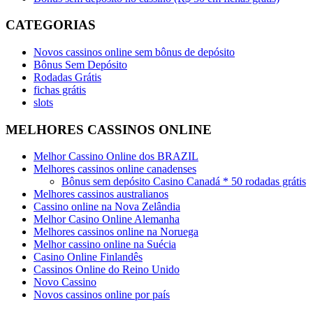
CATEGORIAS
Novos cassinos online sem bônus de depósito
Bônus Sem Depósito
Rodadas Grátis
fichas grátis
slots
MELHORES CASSINOS ONLINE
Melhor Cassino Online dos BRAZIL
Melhores cassinos online canadenses
Bônus sem depósito Casino Canadá * 50 rodadas grátis
Melhores cassinos australianos
Cassino online na Nova Zelândia
Melhor Casino Online Alemanha
Melhores cassinos online na Noruega
Melhor cassino online na Suécia
Casino Online Finlandês
Cassinos Online do Reino Unido
Novo Cassino
Novos cassinos online por país