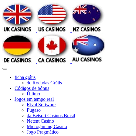
ficha grátis
de Rodadas Grátis
Códigos de bônus
Último
Jogos em tempo real
Rival Software
Fugaso
da Betsoft Casinos Brasil
Netent Casino
Microgaming Casino
Jogo Pragmático