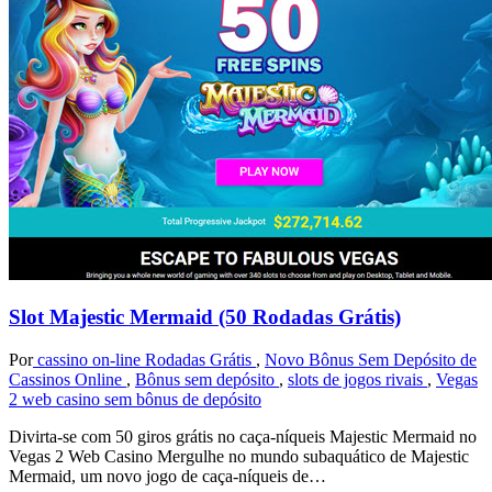
Slot Majestic Mermaid (50 Rodadas Grátis)
Por
cassino on-line
Rodadas Grátis
,
Novo Bônus Sem Depósito de
Cassinos Online
,
Bônus sem depósito
,
slots de jogos rivais
,
Vegas
2 web casino sem bônus de depósito
Divirta-se com 50 giros grátis no caça-níqueis Majestic Mermaid no
Vegas 2 Web Casino Mergulhe no mundo subaquático de Majestic
Mermaid, um novo jogo de caça-níqueis de…