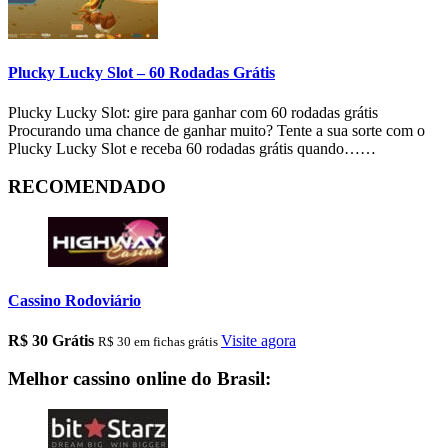
Plucky Lucky Slot – 60 Rodadas Grátis
Plucky Lucky Slot: gire para ganhar com 60 rodadas grátis
Procurando uma chance de ganhar muito? Tente a sua sorte com o
Plucky Lucky Slot e receba 60 rodadas grátis quando……
RECOMENDADO
Cassino Rodoviário
R$ 30 Grátis
Visite agora
R$ 30 em fichas grátis
Melhor cassino online do Brasil: