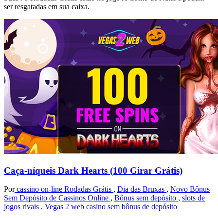
ser resgatadas em sua caixa.
Caça-níqueis Dark Hearts (100 Girar Grátis)
Por
cassino on-line
Rodadas Grátis
,
Dia das Bruxas
,
Novo Bônus
Sem Depósito de Cassinos Online
,
Bônus sem depósito
,
slots de
jogos rivais
,
Vegas 2 web casino sem bônus de depósito