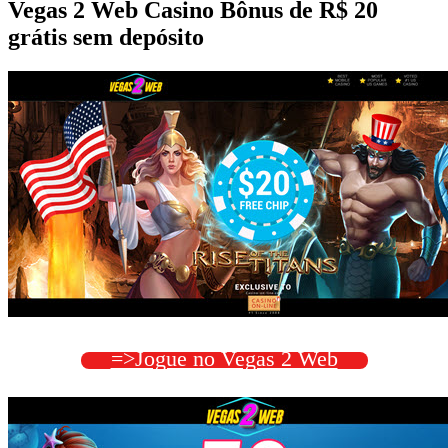
Vegas 2 Web Casino Bônus de R$ 20
grátis sem depósito
=>Jogue no Vegas 2 Web