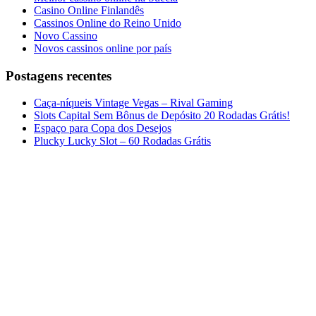
Casino Online Finlandês
Cassinos Online do Reino Unido
Novo Cassino
Novos cassinos online por país
Postagens recentes
Caça-níqueis Vintage Vegas – Rival Gaming
Slots Capital Sem Bônus de Depósito 20 Rodadas Grátis!
Espaço para Copa dos Desejos
Plucky Lucky Slot – 60 Rodadas Grátis