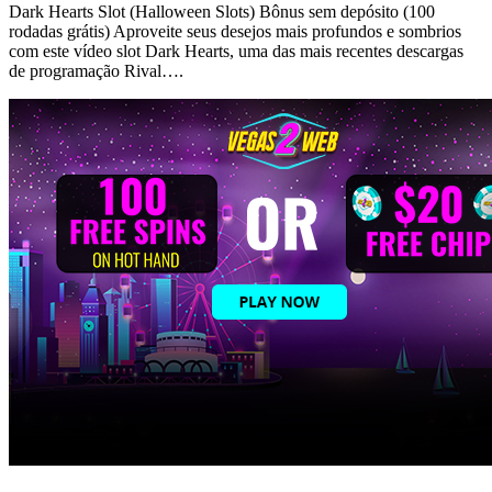
Dark Hearts Slot (Halloween Slots) Bônus sem depósito (100
rodadas grátis) Aproveite seus desejos mais profundos e sombrios
com este vídeo slot Dark Hearts, uma das mais recentes descargas
de programação Rival….