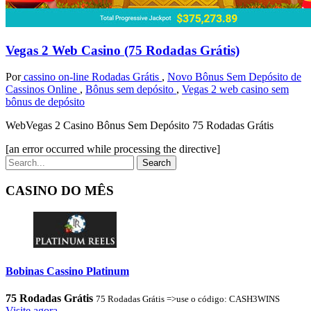
Vegas 2 Web Casino (75 Rodadas Grátis)
Por
cassino on-line
Rodadas Grátis
,
Novo Bônus Sem Depósito de
Cassinos Online
,
Bônus sem depósito
,
Vegas 2 web casino sem
bônus de depósito
WebVegas 2 Casino Bônus Sem Depósito 75 Rodadas Grátis
[an error occurred while processing the directive]
CASINO DO MÊS
Bobinas Cassino Platinum
75 Rodadas Grátis
75 Rodadas Grátis =>use o código: CASH3WINS
Visite agora