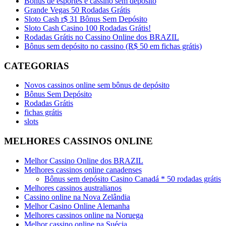
Bônus de esportes e cassino sem depósito
Grande Vegas 50 Rodadas Grátis
Sloto Cash r$ 31 Bônus Sem Depósito
Sloto Cash Casino 100 Rodadas Grátis!
Rodadas Grátis no Cassino Online dos BRAZIL
Bônus sem depósito no cassino (R$ 50 em fichas grátis)
CATEGORIAS
Novos cassinos online sem bônus de depósito
Bônus Sem Depósito
Rodadas Grátis
fichas grátis
slots
MELHORES CASSINOS ONLINE
Melhor Cassino Online dos BRAZIL
Melhores cassinos online canadenses
Bônus sem depósito Casino Canadá * 50 rodadas grátis
Melhores cassinos australianos
Cassino online na Nova Zelândia
Melhor Casino Online Alemanha
Melhores cassinos online na Noruega
Melhor cassino online na Suécia