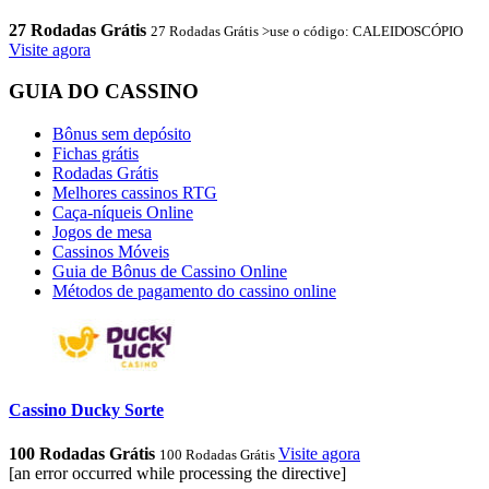
27 Rodadas Grátis
27 Rodadas Grátis >use o código: CALEIDOSCÓPIO
Visite agora
GUIA DO CASSINO
Bônus sem depósito
Fichas grátis
Rodadas Grátis
Melhores cassinos RTG
Caça-níqueis Online
Jogos de mesa
Cassinos Móveis
Guia de Bônus de Cassino Online
Métodos de pagamento do cassino online
Cassino Ducky Sorte
100 Rodadas Grátis
Visite agora
100 Rodadas Grátis
[an error occurred while processing the directive]