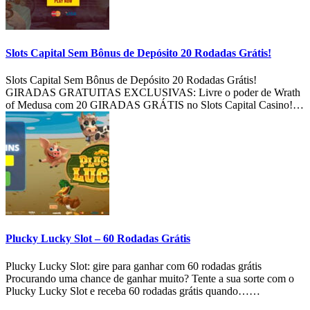
Slots Capital Sem Bônus de Depósito 20 Rodadas Grátis!
Slots Capital Sem Bônus de Depósito 20 Rodadas Grátis!
GIRADAS GRATUITAS EXCLUSIVAS: Livre o poder de Wrath
of Medusa com 20 GIRADAS GRÁTIS no Slots Capital Casino!…
Plucky Lucky Slot – 60 Rodadas Grátis
Plucky Lucky Slot: gire para ganhar com 60 rodadas grátis
Procurando uma chance de ganhar muito? Tente a sua sorte com o
Plucky Lucky Slot e receba 60 rodadas grátis quando……