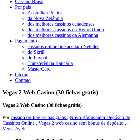
Cassino Brasil
Por país
Australian Pokies
da Nova Zelândia
dos melhores cassinos canadenses
dos melhores cassinos do Reino Unido
dos melhores cassinos da Alemanha
Pagamento
cassinos online que aceitam Neteller
do Skrill
do Paypal
Transferência Bancária
MasterCard
bitcoin
Contato
Vegas 2 Web Casino (30 fichas grátis)
Vegas 2 Web Casino (30 fichas grátis)
Por
cassino on-line
Fichas grátis
,
Novo Bônus Sem Depósito de
Cassinos Online
,
Vegas 2 web casino sem bônus de depósito
,
Vegas2web