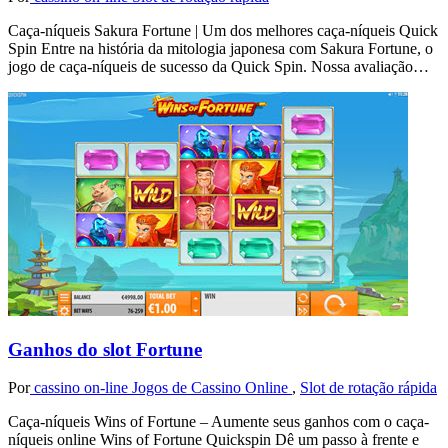
Caça-níqueis Sakura Fortune | Um dos melhores caça-níqueis Quick
Spin Entre na história da mitologia japonesa com Sakura Fortune, o
jogo de caça-níqueis de sucesso da Quick Spin. Nossa avaliação…
Ganhos do slot Fortune
Por
cassino on-line
Jogos de Cassino Online
,
Slot de rotação rápida
Caça-níqueis Wins of Fortune – Aumente seus ganhos com o caça-
níqueis online Wins of Fortune Quickspin Dê um passo à frente e