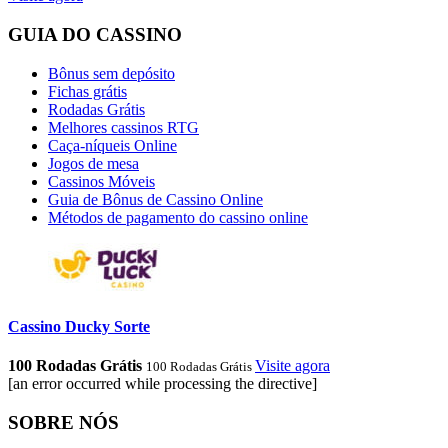
GUIA DO CASSINO
Bônus sem depósito
Fichas grátis
Rodadas Grátis
Melhores cassinos RTG
Caça-níqueis Online
Jogos de mesa
Cassinos Móveis
Guia de Bônus de Cassino Online
Métodos de pagamento do cassino online
Cassino Ducky Sorte
100 Rodadas Grátis
Visite agora
100 Rodadas Grátis
[an error occurred while processing the directive]
SOBRE NÓS