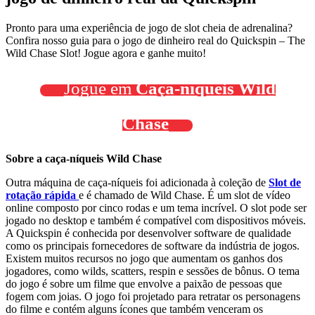
Pronto para uma experiência de jogo de slot cheia de adrenalina?
Confira nosso guia para o jogo de dinheiro real do Quickspin – The
Wild Chase Slot! Jogue agora e ganhe muito!
Jogue em
Caça-níqueis Wild
Chase
Sobre a caça-níqueis Wild Chase
Outra máquina de caça-níqueis foi adicionada à coleção de
Slot de
rotação rápida
e é chamado de Wild Chase. É um slot de vídeo
online composto por cinco rodas e um tema incrível. O slot pode ser
jogado no desktop e também é compatível com dispositivos móveis.
A Quickspin é conhecida por desenvolver software de qualidade
como os principais fornecedores de software da indústria de jogos.
Existem muitos recursos no jogo que aumentam os ganhos dos
jogadores, como wilds, scatters, respin e sessões de bônus. O tema
do jogo é sobre um filme que envolve a paixão de pessoas que
fogem com joias. O jogo foi projetado para retratar os personagens
do filme e contém alguns ícones que também venceram os