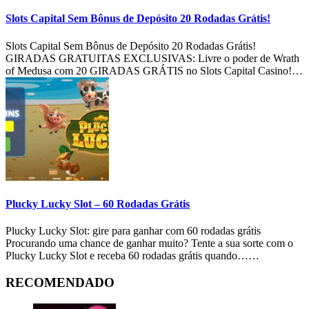
Slots Capital Sem Bônus de Depósito 20 Rodadas Grátis!
Slots Capital Sem Bônus de Depósito 20 Rodadas Grátis!
GIRADAS GRATUITAS EXCLUSIVAS: Livre o poder de Wrath
of Medusa com 20 GIRADAS GRÁTIS no Slots Capital Casino!…
Plucky Lucky Slot – 60 Rodadas Grátis
Plucky Lucky Slot: gire para ganhar com 60 rodadas grátis
Procurando uma chance de ganhar muito? Tente a sua sorte com o
Plucky Lucky Slot e receba 60 rodadas grátis quando……
RECOMENDADO