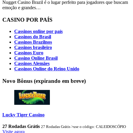
Nugget Casino Brazil é o lugar perfeito para jogadores que buscam
emoção e grandes…
CASINO POR PAÍS
Cassinos online por país
Cassinos do Brasil
Cassinos Brazilnos
Cassinos brasileiro
Cassinos Euro
Cassino Online Brasil
Cassinos Alemães
Cassinos Online do Reino Unido
Novo Bônus (expirando em breve)
Lucky Tiger Cassino
27 Rodadas Grátis
27 Rodadas Grátis >use o código: CALEIDOSCÓPIO
Visite agora