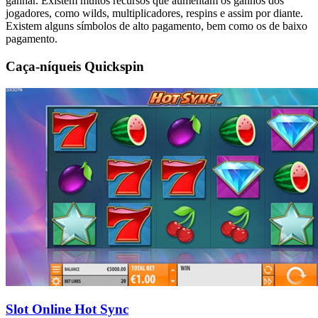
ganhar. Existem muitos recursos que aumentam os ganhos dos
jogadores, como wilds, multiplicadores, respins e assim por diante.
Existem alguns símbolos de alto pagamento, bem como os de baixo
pagamento.
Caça-níqueis Quickspin
Slot Online Hot Sync