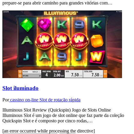
prepare-se para abrir caminho para grandes vitórias com…
Slot iluminado
Por
cassino on-line
Slot de rotação rápida
Illuminous Slot Review (Quickspin) Jogo de Slots Online
Illuminous Slot é um jogo de slot online que faz parte da coleção
Quickspin Slot e é composto por cinco rodas,…
[an error occurred while processing the directive]