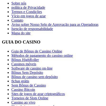
Sobre nós
política de Privacidade
Termos e Condições
Vício em jogos de azar
Contato
Aviso sobre Nosso Selo de Aprovação para as Operadoras
Isenção de responsabilidade
Mapa do site
GUIA DO CASINO
Guia de Bônus de Cassino Online
Métodos de pagamento do cassino online
Bônus HighRoller
Cassinos móveis
Software de cassino on-line
Bônus Sem Depósito
Bônus de cassino sem depósito
fichas grátis
Sem Bônus de Cassino
Cassino Bitcoin
Sites de jogos de azar criptográficos
Torneios de Slots Online
Cassino ao vivo