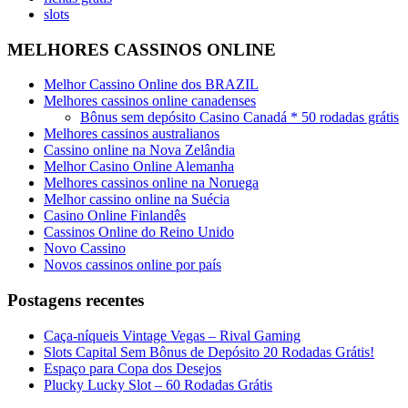
slots
MELHORES CASSINOS ONLINE
Melhor Cassino Online dos BRAZIL
Melhores cassinos online canadenses
Bônus sem depósito Casino Canadá * 50 rodadas grátis
Melhores cassinos australianos
Cassino online na Nova Zelândia
Melhor Casino Online Alemanha
Melhores cassinos online na Noruega
Melhor cassino online na Suécia
Casino Online Finlandês
Cassinos Online do Reino Unido
Novo Cassino
Novos cassinos online por país
Postagens recentes
Caça-níqueis Vintage Vegas – Rival Gaming
Slots Capital Sem Bônus de Depósito 20 Rodadas Grátis!
Espaço para Copa dos Desejos
Plucky Lucky Slot – 60 Rodadas Grátis