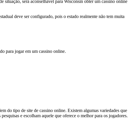
 de situação, será aconselhável para Wisconsin obter um cassino online
estadual deve ser configurado, pois o estado realmente não tem muita
do para jogar em um cassino online.
em do tipo de site de cassino online. Existem algumas variedades que
 pesquisas e escolham aquele que oferece o melhor para os jogadores.