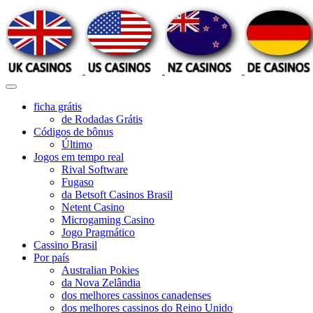
ficha grátis
de Rodadas Grátis
Códigos de bônus
Último
Jogos em tempo real
Rival Software
Fugaso
da Betsoft Casinos Brasil
Netent Casino
Microgaming Casino
Jogo Pragmático
Cassino Brasil
Por país
Australian Pokies
da Nova Zelândia
dos melhores cassinos canadenses
dos melhores cassinos do Reino Unido