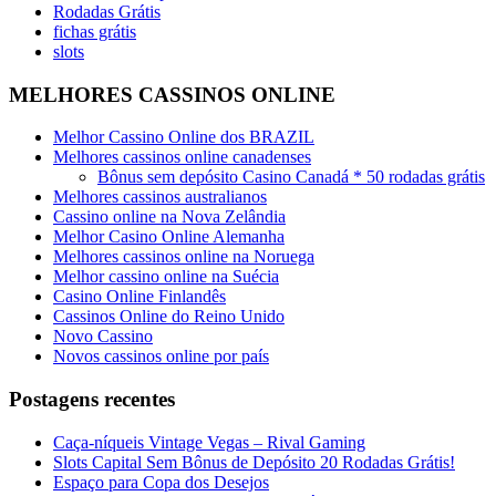
Rodadas Grátis
fichas grátis
slots
MELHORES CASSINOS ONLINE
Melhor Cassino Online dos BRAZIL
Melhores cassinos online canadenses
Bônus sem depósito Casino Canadá * 50 rodadas grátis
Melhores cassinos australianos
Cassino online na Nova Zelândia
Melhor Casino Online Alemanha
Melhores cassinos online na Noruega
Melhor cassino online na Suécia
Casino Online Finlandês
Cassinos Online do Reino Unido
Novo Cassino
Novos cassinos online por país
Postagens recentes
Caça-níqueis Vintage Vegas – Rival Gaming
Slots Capital Sem Bônus de Depósito 20 Rodadas Grátis!
Espaço para Copa dos Desejos