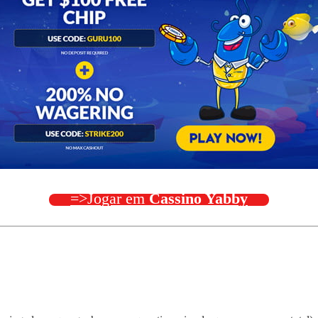
=>Jogar em
Cassino Yabby