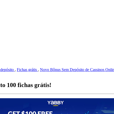
 depósito
,
Fichas grátis
,
Novo Bônus Sem Depósito de Cassinos Onli
o 100 fichas grátis!