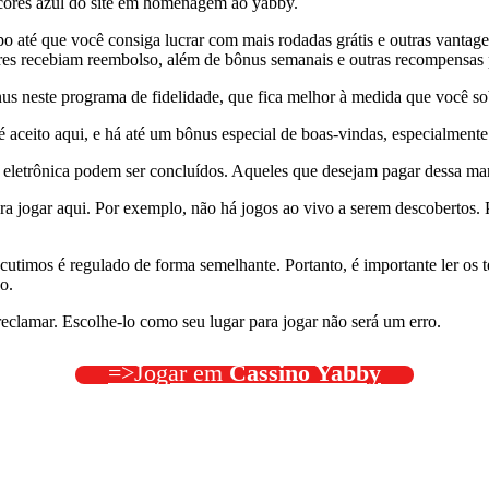
cores azul do site em homenagem ao yabby.
 até que você consiga lucrar com mais rodadas grátis e outras vantage
dores recebiam reembolso, além de bônus semanais e outras recompensas 
us neste programa de fidelidade, que fica melhor à medida que você so
aceito aqui, e há até um bônus especial de boas-vindas, especialmente 
ra eletrônica podem ser concluídos. Aqueles que desejam pagar dessa m
ra jogar aqui. Por exemplo, não há jogos ao vivo a serem descobertos. 
scutimos é regulado de forma semelhante. Portanto, é importante ler os
o.
reclamar. Escolhe-lo como seu lugar para jogar não será um erro.
=>Jogar em
Cassino Yabby