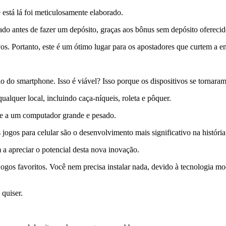
 está lá foi meticulosamente elaborado.
ado antes de fazer um depósito, graças aos bônus sem depósito oferecid
os. Portanto, este é um ótimo lugar para os apostadores que curtem a e
do smartphone. Isso é viável? Isso porque os dispositivos se tornaram
lquer local, incluindo caça-níqueis, roleta e pôquer.
nte a um computador grande e pesado.
 jogos para celular são o desenvolvimento mais significativo na históri
a apreciar o potencial desta nova inovação.
jogos favoritos. Você nem precisa instalar nada, devido à tecnologia 
 quiser.