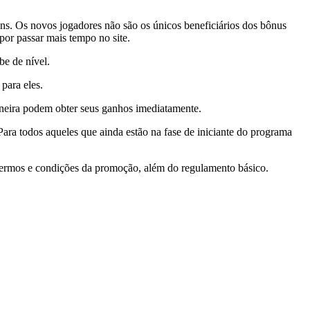
ns. Os novos jogadores não são os únicos beneficiários dos bônus
por passar mais tempo no site.
be de nível.
para eles.
aneira podem obter seus ganhos imediatamente.
Para todos aqueles que ainda estão na fase de iniciante do programa
 termos e condições da promoção, além do regulamento básico.