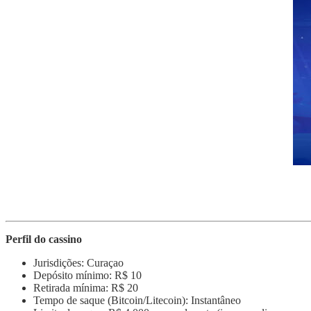
Perfil do cassino
Jurisdições: Curaçao
Depósito mínimo: R$ 10
Retirada mínima: R$ 20
Tempo de saque (Bitcoin/Litecoin): Instantâneo