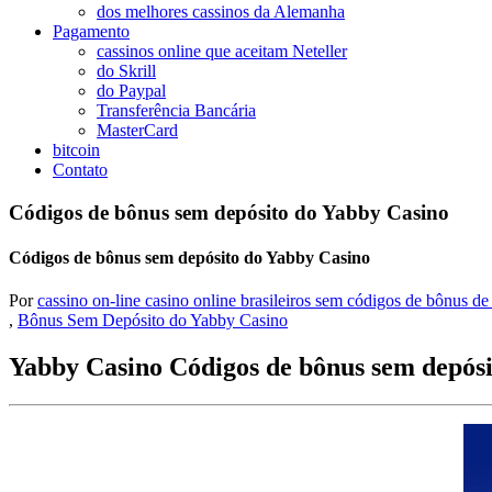
dos melhores cassinos da Alemanha
Pagamento
cassinos online que aceitam Neteller
do Skrill
do Paypal
Transferência Bancária
MasterCard
bitcoin
Contato
Códigos de bônus sem depósito do Yabby Casino
Códigos de bônus sem depósito do Yabby Casino
Por
cassino on-line
casino online brasileiros sem códigos de bônus de
,
Bônus Sem Depósito do Yabby Casino
Yabby Casino Códigos de bônus sem depósit