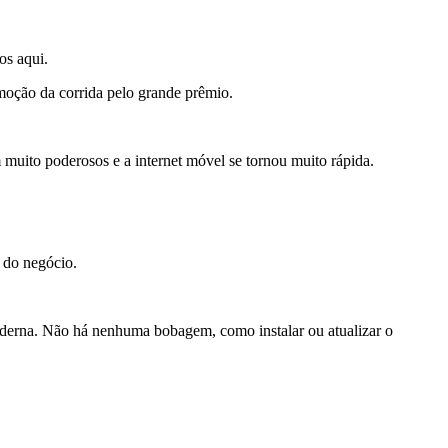
os aqui.
moção da corrida pelo grande prêmio.
 muito poderosos e a internet móvel se tornou muito rápida.
a do negócio.
moderna. Não há nenhuma bobagem, como instalar ou atualizar o