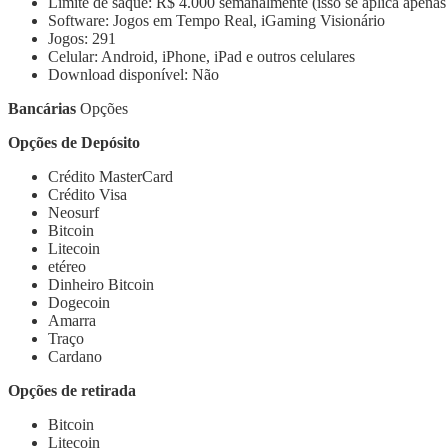
Limite de saque: R$ 4.000 semanalmente (isso se aplica apena
Software: Jogos em Tempo Real, iGaming Visionário
Jogos: 291
Celular: Android, iPhone, iPad e outros celulares
Download disponível: Não
Bancárias
Opções
Opções de Depósito
Crédito MasterCard
Crédito Visa
Neosurf
Bitcoin
Litecoin
etéreo
Dinheiro Bitcoin
Dogecoin
Amarra
Traço
Cardano
Opções de retirada
Bitcoin
Litecoin