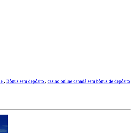
ne
,
Bônus sem depósito
,
casino online canadá sem bônus de depósito