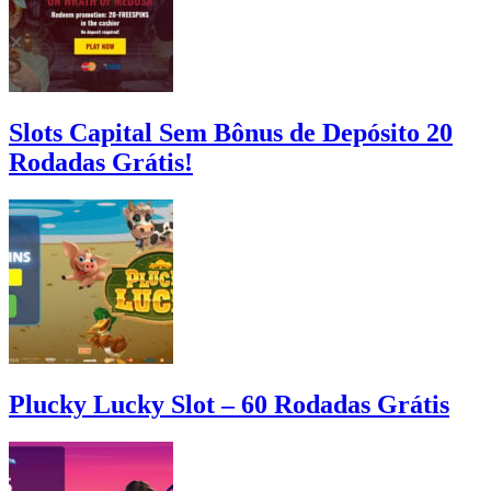
Slots Capital Sem Bônus de Depósito 20
Rodadas Grátis!
Plucky Lucky Slot – 60 Rodadas Grátis