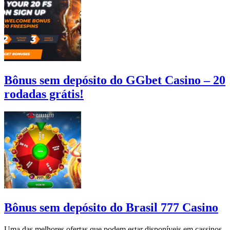
Bônus sem depósito do GGbet Casino – 20
rodadas grátis!
Bônus sem depósito do Brasil 777 Casino
Uma das melhores ofertas que podem estar disponíveis em cassinos