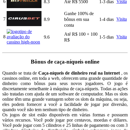
6
Visita
8.3
Até R$ 5500
1-3 dias
Ganhe 100% de
7
Visita
bônus em sua
8.9
1-4 dias
conta
Até R$ 100 + 100
8
Visita
9.6
1-5 dias
R$
Bônus de caça-níqueis online
Quando se trata de
Caça-níqueis de dinheiro real na Internet
, os
cassinos online, em toda a web, oferecem uma grande quantidade de
dinheiro como bônus para seus novos jogadores. O jogo é
discretamente semelhante à máquina de caça-níqueis. Todas as ações
são tratadas com ajuda de um software de computador. Mas os slots
online têm uma grande vantagem sobre os slots da máquina, ou seja,
eles podem fornecer a você a facilidade de jogar por diversão,
quando você não tem nenhum tipo de dinheiro.
Os jogos de slot estão disponíveis em várias formas e possuem
vários recursos. Você pode jogar por centavos, moedas e dólares.
Você pode jogar com 5 cilindros e 25 linhas de pagamento ou com 3