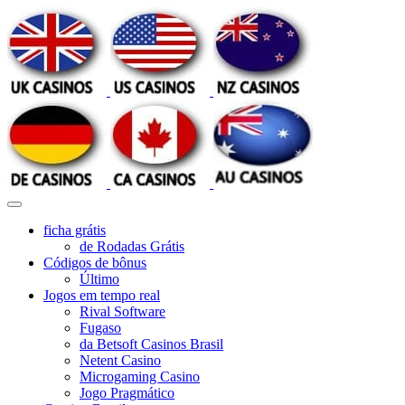
ficha grátis
de Rodadas Grátis
Códigos de bônus
Último
Jogos em tempo real
Rival Software
Fugaso
da Betsoft Casinos Brasil
Netent Casino
Microgaming Casino
Jogo Pragmático