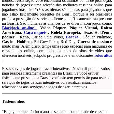
mundo. Nesta seção você encontrará os últimos bônus de promoção,
notícias de jogos e uma seleção dos melhores cassinos online para
jogadores brasileiro *(*essas ofertas são apenas para jogadores que
não estão fisicamente presentes na Brasil porque a lei brasileiros
proíbe a prestação de serviço a clientes que fisicamente está presente
na Brasil). São inúmeras as chances de se divertir com jogos como:
Blackjack on-line
,
Vídeo Pôquer, Pôquer Virtual, Roleta
Americana,
Caça-niqueis
, Roleta Europeia, Texas Hold’em
,
póquer
,
Keno,
Caribe Stud Poker,
Bacará
, Pôquer Pirâmide,
Cassino Hold’em,
Pai Gow Poker, Red Dog,
Guerra de cassino
e
muito mais. Além disso, temos uma seção especial para máquinas de
caça-níqueis online, com todos os tipos de slots de vídeo que
oferecem incríveis jackpots progressivos e emocionantes
rolos altos
.
Esses serviços de jogos de azar interativos não são disponibilizados
para pessoas fisicamente presentes na Brasil. Se você estiver
fisicamente presente na Brasil, você não tem permissão para usar os
serviços de jogos de azar interativos ou visualizar anúncios
relacionados aos serviços de jogos de azar interativos.
Testemunhos
“Eu jogo online há cinco anos e separar a comunidade de cassinos