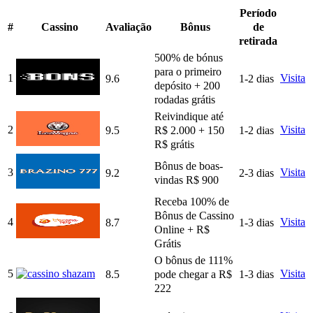
Período
de
#
Cassino
Avaliação
Bônus
retirada
500% de bónus
para o primeiro
1
Visita
9.6
1-2 dias
depósito + 200
rodadas grátis
Reivindique até
2
Visita
R$ 2.000 + 150
9.5
1-2 dias
R$ grátis
Bônus de boas-
3
Visita
9.2
2-3 dias
vindas R$ 900
Receba 100% de
Bônus de Cassino
4
Visita
8.7
1-3 dias
Online + R$
Grátis
O bônus de 111%
5
Visita
pode chegar a R$
8.5
1-3 dias
222