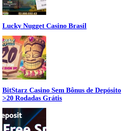
Lucky Nugget Casino Brasil
BitStarz Casino Sem Bônus de Depósito
>20 Rodadas Grátis