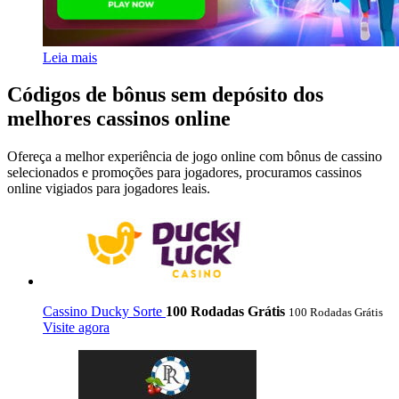
Leia mais
Códigos de bônus sem depósito dos
melhores cassinos online
Ofereça a melhor experiência de jogo online com bônus de cassino
selecionados e promoções para jogadores, procuramos cassinos
online vigiados para jogadores leais.
Cassino Ducky Sorte
100 Rodadas Grátis
100 Rodadas Grátis
Visite agora