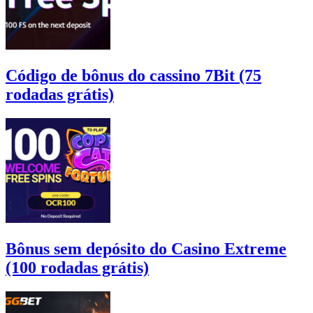
Código de bônus do cassino 7Bit (75
rodadas grátis)
Bônus sem depósito do Casino Extreme
(100 rodadas grátis)