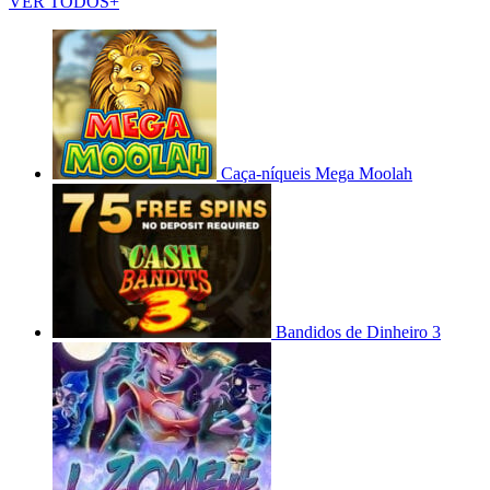
VER TODOS+
Caça-níqueis Mega Moolah
Bandidos de Dinheiro 3