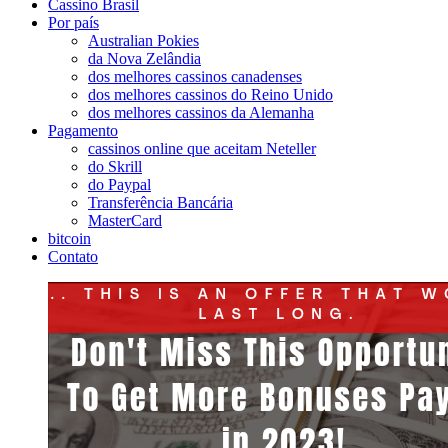
Cassino Brasil
Por país
Australian Pokies
da Nova Zelândia
dos melhores cassinos canadenses
dos melhores cassinos do Reino Unido
dos melhores cassinos da Alemanha
Pagamento
cassinos online que aceitam Neteller
do Skrill
do Paypal
Transferência Bancária
MasterCard
bitcoin
Contato