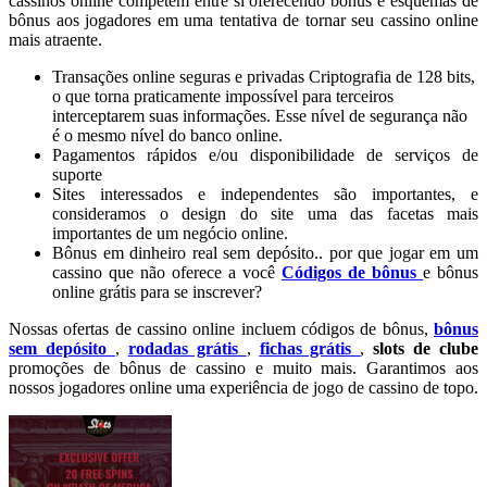
cassinos online competem entre si oferecendo bônus e esquemas de
bônus aos jogadores em uma tentativa de tornar seu cassino online
mais atraente.
Transações online seguras e privadas Criptografia de 128 bits,
o que torna praticamente impossível para terceiros
interceptarem suas informações. Esse nível de segurança não
é o mesmo nível do banco online.
Pagamentos rápidos e/ou disponibilidade de serviços de
suporte
Sites interessados ​​e independentes são importantes, e
consideramos o design do site uma das facetas mais
importantes de um negócio online.
Bônus em dinheiro real sem depósito.. por que jogar em um
cassino que não oferece a você
Códigos de bônus
e bônus
online grátis para se inscrever?
Nossas ofertas de cassino online incluem códigos de bônus,
bônus
sem depósito
,
rodadas grátis
,
fichas grátis
,
slots de clube
promoções de bônus de cassino e muito mais. Garantimos aos
nossos jogadores online uma experiência de jogo de cassino de topo.