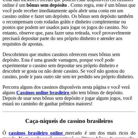
online é um
bônus sem depósito
. Como regra, este é um bônus que
você pode receber imediatamente após abrir uma conta em um
cassino online e fazer um depósito. Os bônus sem depósito também
o recompensam com rodadas grátis e dinheiro complementar ou
pontos que podem ser usados ​​para jogar os jogos do cassino. No
entanto, observe que, para fazer uma retirada, você provavelmente
precisará depositar parte do seu próprio dinheiro e atender aos
requisitos de apostas.
Descobrimos que muitos cassinos oferecem esses bônus sem
depósito. Esta é uma grande vantagem, porque você pode
experimentar o cassino sem depositar seu próprio dinheiro e
descobrir se gosta ou não deste cassino. Se você não gostou do
cassino, pode ir para outro site sem ter perdido seu próprio dinheiro.
Percorra alguns dos cassinos disponíveis nesta página e você verá
alguns
Cassinos online brasileiro
não tem bônus de depósito.
Depois de usar seus bônus sem depósito e jogar alguns jogos, você
estará no caminho de ganhar prêmios maiores!
Caça-níqueis do cassino brasileiros
Ó
cassinos brasileiro online
mercado é um dos mais ricos do