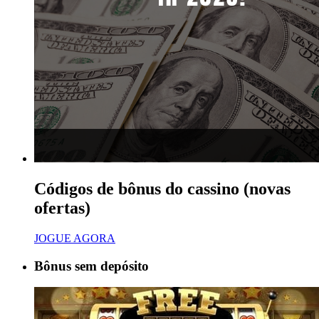
Códigos de bônus do cassino (novas
ofertas)
JOGUE AGORA
Bônus sem depósito