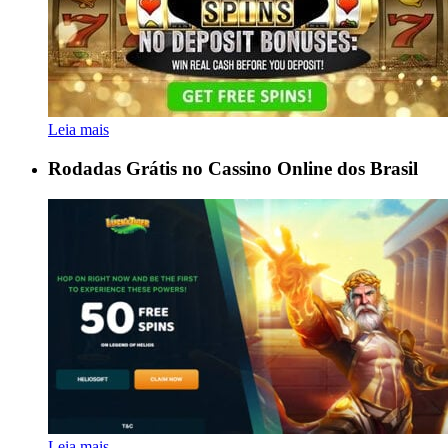
Leia mais
Rodadas Grátis no Cassino Online dos Brasil
Leia mais