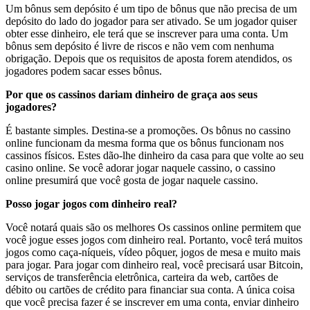
Um bônus sem depósito é um tipo de bônus que não precisa de um
depósito do lado do jogador para ser ativado. Se um jogador quiser
obter esse dinheiro, ele terá que se inscrever para uma conta. Um
bônus sem depósito é livre de riscos e não vem com nenhuma
obrigação. Depois que os requisitos de aposta forem atendidos, os
jogadores podem sacar esses bônus.
Por que os cassinos dariam dinheiro de graça aos seus
jogadores?
É bastante simples. Destina-se a promoções. Os bônus no cassino
online funcionam da mesma forma que os bônus funcionam nos
cassinos físicos. Estes dão-lhe dinheiro da casa para que volte ao seu
casino online. Se você adorar jogar naquele cassino, o cassino
online presumirá que você gosta de jogar naquele cassino.
Posso jogar jogos com dinheiro real?
Você notará quais são os melhores Os cassinos online permitem que
você jogue esses jogos com dinheiro real. Portanto, você terá muitos
jogos como caça-níqueis, vídeo pôquer, jogos de mesa e muito mais
para jogar. Para jogar com dinheiro real, você precisará usar Bitcoin,
serviços de transferência eletrônica, carteira da web, cartões de
débito ou cartões de crédito para financiar sua conta. A única coisa
que você precisa fazer é se inscrever em uma conta, enviar dinheiro