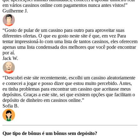
em vários cassinos online com pagamentos nunca antes vistos!”
Guilherme J.
“Gosto de pular de um cassino para outro para aproveitar suas
diferentes ofertas. O que eu gosto neste site é que, em vez Para
tentar impressioná-lo com uma lista de tantos cassinos, eles oferecem
apenas uma lista condensada dos melhores que você pode encontrar
por aí.
Jack W.
“Descobri este site recentemente, escolhi um cassino aleatoriamente
e comecei a jogar e posso dizer que estou muito percebido. Antes,
eu tinha problemas para encontrar um cassino que aceitasse meus
depósitos. Graças a este site, sei que existem opções que facilitam o
depósito de dinheiro em cassinos online.”
Sofia B.
Que tipo de bônus é um bônus sem depósito?