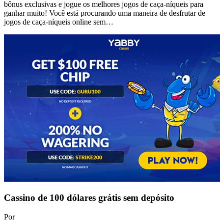
bônus exclusivas e jogue os melhores jogos de caça-níqueis para
ganhar muito! Você está procurando uma maneira de desfrutar de
jogos de caça-níqueis online sem…
Cassino de 100 dólares grátis sem depósito
Por