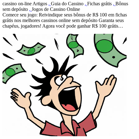
cassino on-line
Artigos
,
Guia do Cassino
,
Fichas grátis
,
Bônus
sem depósito
,
Jogos de Cassino Online
Comece seu jogo: Reivindique seus bônus de R$ 100 em fichas
grátis nos melhores cassinos online sem depósito Garanta seus
chapéus, jogadores! Agora você pode ganhar R$ 100 grátis…