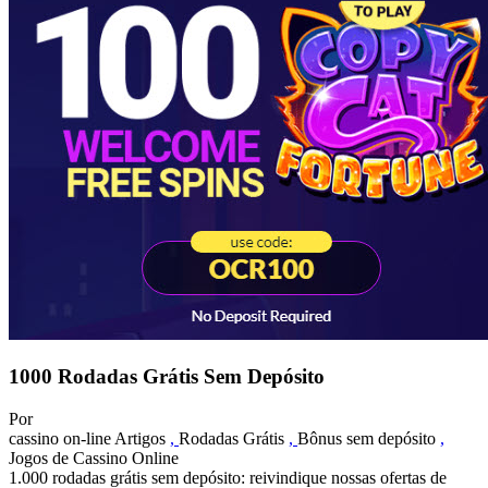
1000 Rodadas Grátis Sem Depósito
Por
cassino on-line
Artigos
,
Rodadas Grátis
,
Bônus sem depósito
,
Jogos de Cassino Online
1.000 rodadas grátis sem depósito: reivindique nossas ofertas de