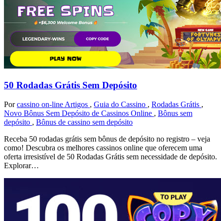
50 Rodadas Grátis Sem Depósito
Por
cassino on-line
Artigos
,
Guia do Cassino
,
Rodadas Grátis
,
Novo Bônus Sem Depósito de Cassinos Online
,
Bônus sem
depósito
,
Bônus de cassino sem depósito
Receba 50 rodadas grátis sem bônus de depósito no registro – veja
como! Descubra os melhores cassinos online que oferecem uma
oferta irresistível de 50 Rodadas Grátis sem necessidade de depósito.
Explorar…