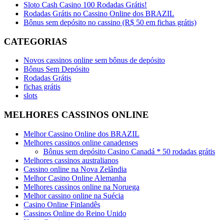
Sloto Cash Casino 100 Rodadas Grátis!
Rodadas Grátis no Cassino Online dos BRAZIL
Bônus sem depósito no cassino (R$ 50 em fichas grátis)
CATEGORIAS
Novos cassinos online sem bônus de depósito
Bônus Sem Depósito
Rodadas Grátis
fichas grátis
slots
MELHORES CASSINOS ONLINE
Melhor Cassino Online dos BRAZIL
Melhores cassinos online canadenses
Bônus sem depósito Casino Canadá * 50 rodadas grátis
Melhores cassinos australianos
Cassino online na Nova Zelândia
Melhor Casino Online Alemanha
Melhores cassinos online na Noruega
Melhor cassino online na Suécia
Casino Online Finlandês
Cassinos Online do Reino Unido