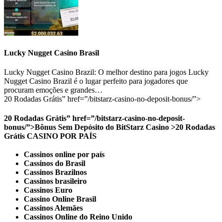
Lucky Nugget Casino Brasil
Lucky Nugget Casino Brazil: O melhor destino para jogos Lucky
Nugget Casino Brazil é o lugar perfeito para jogadores que
procuram emoções e grandes…
20 Rodadas Grátis” href=”/bitstarz-casino-no-deposit-bonus/”>
20 Rodadas Grátis” href=”/bitstarz-casino-no-deposit-
bonus/”>Bônus Sem Depósito do BitStarz Casino >20 Rodadas
Grátis
CASINO POR PAÍS
Cassinos online por país
Cassinos do Brasil
Cassinos Brazilnos
Cassinos brasileiro
Cassinos Euro
Cassino Online Brasil
Cassinos Alemães
Cassinos Online do Reino Unido