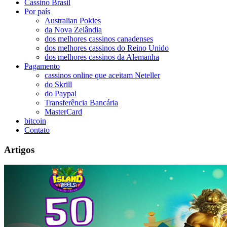
Cassino Brasil
Por país
Australian Pokies
da Nova Zelândia
dos melhores cassinos canadenses
dos melhores cassinos do Reino Unido
dos melhores cassinos da Alemanha
Pagamento
cassinos online que aceitam Neteller
do Skrill
do Paypal
Transferência Bancária
MasterCard
bitcoin
Contato
Artigos