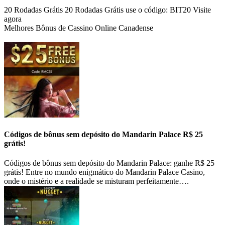
20 Rodadas Grátis
20 Rodadas Grátis use o código: BIT20
Visite
agora
Melhores Bônus de Cassino Online Canadense
Códigos de bônus sem depósito do Mandarin Palace R$ 25
grátis!
Códigos de bônus sem depósito do Mandarin Palace: ganhe R$ 25
grátis! Entre no mundo enigmático do Mandarin Palace Casino,
onde o mistério e a realidade se misturam perfeitamente….