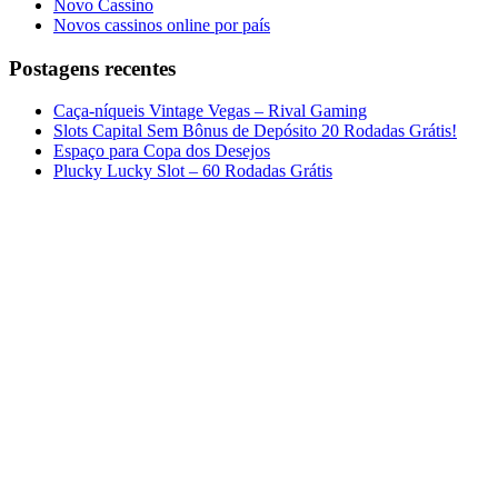
Novo Cassino
Novos cassinos online por país
Postagens recentes
Caça-níqueis Vintage Vegas – Rival Gaming
Slots Capital Sem Bônus de Depósito 20 Rodadas Grátis!
Espaço para Copa dos Desejos
Plucky Lucky Slot – 60 Rodadas Grátis