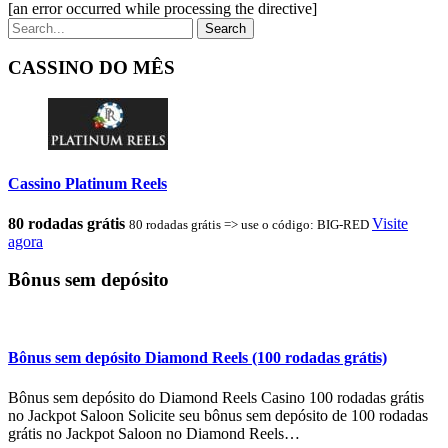
[an error occurred while processing the directive]
CASSINO DO MÊS
Cassino Platinum Reels
80 rodadas grátis
Visite
80 rodadas grátis => use o código: BIG-RED
agora
Bônus sem depósito
Bônus sem depósito Diamond Reels (100 rodadas grátis)
Bônus sem depósito do Diamond Reels Casino 100 rodadas grátis
no Jackpot Saloon Solicite seu bônus sem depósito de 100 rodadas
grátis no Jackpot Saloon no Diamond Reels…