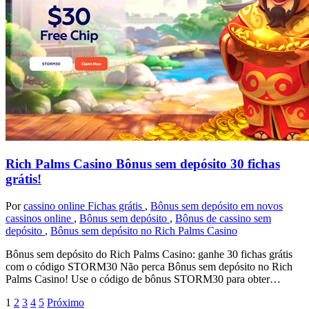
Rich Palms Casino Bônus sem depósito 30 fichas
grátis!
Por
cassino online
Fichas grátis
,
Bônus sem depósito em novos
cassinos online
,
Bônus sem depósito
,
Bônus de cassino sem
depósito
,
Bônus sem depósito no Rich Palms Casino
Bônus sem depósito do Rich Palms Casino: ganhe 30 fichas grátis
com o código STORM30 Não perca Bônus sem depósito no Rich
Palms Casino! Use o código de bônus STORM30 para obter…
1
2
3
4
5
Próximo