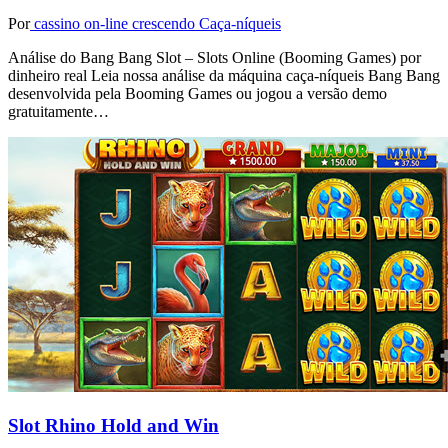
Por
cassino on-line
crescendo Caça-níqueis
Análise do Bang Bang Slot – Slots Online (Booming Games) por
dinheiro real Leia nossa análise da máquina caça-níqueis Bang Bang
desenvolvida pela Booming Games ou jogou a versão demo
gratuitamente…
Slot Rhino Hold and Win