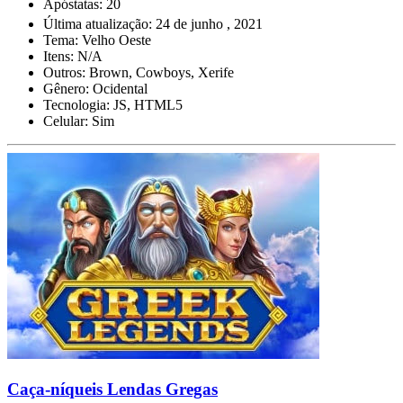
Apóstatas: 20
Última atualização: 24 de junho
, 2021
Tema: Velho Oeste
Itens: N/A
Outros: Brown, Cowboys, Xerife
Gênero: Ocidental
Tecnologia: JS, HTML5
Celular: Sim
Caça-níqueis Lendas Gregas