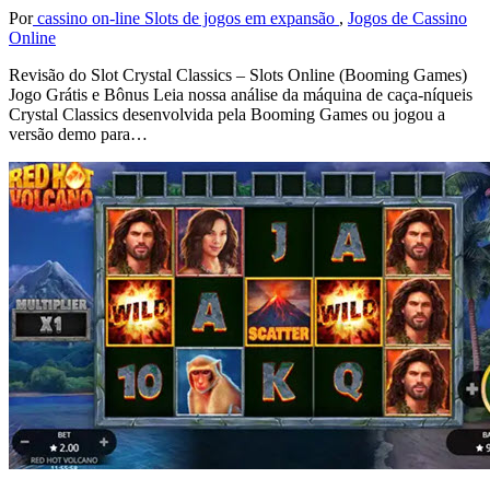
Por
cassino on-line
Slots de jogos em expansão
,
Jogos de Cassino
Online
Revisão do Slot Crystal Classics – Slots Online (Booming Games)
Jogo Grátis e Bônus Leia nossa análise da máquina de caça-níqueis
Crystal Classics desenvolvida pela Booming Games ou jogou a
versão demo para…