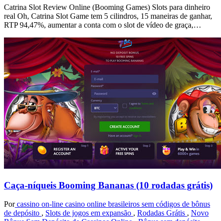
Catrina Slot Review Online (Booming Games) Slots para dinheiro
real Oh, Catrina Slot Game tem 5 cilindros, 15 maneiras de ganhar,
RTP 94,47%, aumentar a conta com o slot de vídeo de graça,…
Caça-níqueis Booming Bananas (10 rodadas grátis)
Por
cassino on-line
casino online brasileiros sem códigos de bônus
de depósito
,
Slots de jogos em expansão
,
Rodadas Grátis
,
Novo