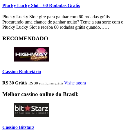
Plucky Lucky Slot – 60 Rodadas Grátis
Plucky Lucky Slot: gire para ganhar com 60 rodadas grátis
Procurando uma chance de ganhar muito? Tente a sua sorte com o
Plucky Lucky Slot e receba 60 rodadas grátis quando……
RECOMENDADO
Cassino Rodoviário
R$ 30 Grátis
Visite agora
R$ 30 em fichas grátis
Melhor cassino online do Brasil:
Cassino Bitstarz