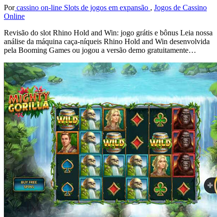
Por
cassino on-line
Slots de jogos em expansão
,
Jogos de Cassino
Online
Revisão do slot Rhino Hold and Win: jogo grátis e bônus Leia nossa
análise da máquina caça-níqueis Rhino Hold and Win desenvolvida
pela Booming Games ou jogou a versão demo gratuitamente…