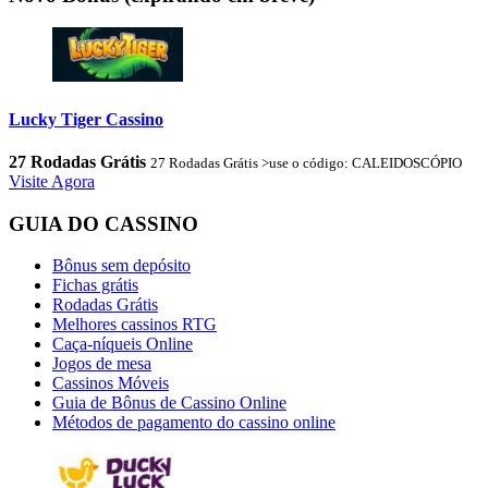
Lucky Tiger Cassino
27 Rodadas Grátis
27 Rodadas Grátis >use o código: CALEIDOSCÓPIO
Visite Agora
GUIA DO CASSINO
Bônus sem depósito
Fichas grátis
Rodadas Grátis
Melhores cassinos RTG
Caça-níqueis Online
Jogos de mesa
Cassinos Móveis
Guia de Bônus de Cassino Online
Métodos de pagamento do cassino online