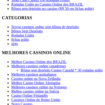
Sloto Cash Casino 100 Rodadas Grátis!
Rodadas Grátis no Cassino Online dos BRAZIL
Bônus sem depósito no cassino (R$ 50 em fichas grátis)
CATEGORIAS
Novos cassinos online sem bônus de depósito
Bônus Sem Depósito
Rodadas Grátis
fichas grátis
slots
MELHORES CASSINOS ONLINE
Melhor Cassino Online dos BRAZIL
Melhores cassinos online canadenses
Bônus sem depósito Casino Canadá * 50 rodadas grátis
Melhores cassinos australianos
Cassino online na Nova Zelândia
Melhor Casino Online Alemanha
Melhores cassinos online na Noruega
Melhor cassino online na Suécia
Casino Online Finlandês
Cassinos Online do Reino Unido
Novo Cassino