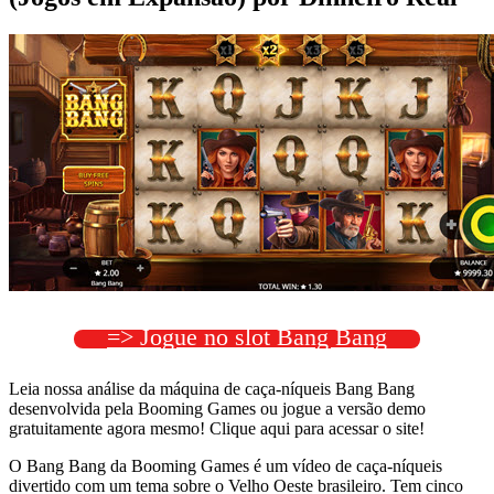
=> Jogue no slot Bang Bang
Leia nossa análise da máquina de caça-níqueis Bang Bang
desenvolvida pela Booming Games ou jogue a versão demo
gratuitamente agora mesmo! Clique aqui para acessar o site!
O Bang Bang da Booming Games é um vídeo de caça-níqueis
divertido com um tema sobre o Velho Oeste brasileiro. Tem cinco