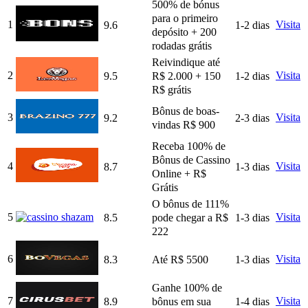
500% de bónus
para o primeiro
1
Visita
9.6
1-2 dias
depósito + 200
rodadas grátis
Reivindique até
2
Visita
R$ 2.000 + 150
9.5
1-2 dias
R$ grátis
Bônus de boas-
3
Visita
9.2
2-3 dias
vindas R$ 900
Receba 100% de
Bônus de Cassino
4
Visita
8.7
1-3 dias
Online + R$
Grátis
O bônus de 111%
5
Visita
pode chegar a R$
8.5
1-3 dias
222
6
Visita
8.3
Até R$ 5500
1-3 dias
Ganhe 100% de
7
Visita
bônus em sua
8.9
1-4 dias