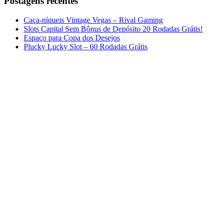
Postagens recentes
Caça-níqueis Vintage Vegas – Rival Gaming
Slots Capital Sem Bônus de Depósito 20 Rodadas Grátis!
Espaço para Copa dos Desejos
Plucky Lucky Slot – 60 Rodadas Grátis