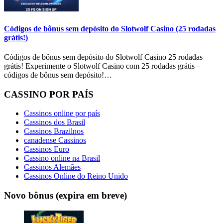
Códigos de bônus sem depósito do Slotwolf Casino (25 rodadas
grátis!)
Códigos de bônus sem depósito do Slotwolf Casino 25 rodadas
grátis! Experimente o Slotwolf Casino com 25 rodadas grátis –
códigos de bônus sem depósito!…
CASSINO POR PAÍS
Cassinos online por país
Cassinos dos Brasil
Cassinos Brazilnos
canadense Cassinos
Cassinos Euro
Cassino online na Brasil
Cassinos Alemães
Cassinos Online do Reino Unido
Novo bônus (expira em breve)