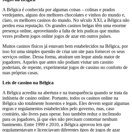
A Bélgica é conhecida por algumas coisas – colinas e prados
verdejantes, alguns dos melhores chocolates e vinhos do mundo e,
claro, os melhores casinos do mundo. No século XXI, a Bélgica não
perdeu essa reputação. Os grandes casinos belgas têm uma enorme
presença online, aproveitando a falta de leis pudicas que muitas
vezes proíbem jogos online jogos de azar em outros países.
Muitos casinos físicos já estavam bem estabelecidos na Bélgica, por
isso foi uma simples questão de criar um site para fornecer os seus
serviços online. Dessa forma, atraíram um leque ainda maior de
jogadores. Aqueles que antes não podiam visitar um cassino
poderiam, de repente, experimentar jogos de cassino no conforto de
suas próprias casas.
Leis de cassino na Bélgica
A Bélgica acredita na abertura e na transparência quando se trata da
indústria de casino online. Portanto, todos os casinos online na
Bélgica são totalmente honestos e legais. Eles devem seguir algumas
regras e regulamentos estabelecidos pelo governo, mas, caso
contrário, são livres para operar. Isso também reduz o incômodo
para os jogadores, já que eles não precisam contornar nenhum
banimento. Entre 1999 e 2010, a Bélgica aprovou leis que
regulamentavam e licenciavam diferentes tipos de jogos de azar