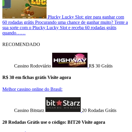
Plucky Lucky Slot: gire para ganhar com
60 rodadas grátis Procurando uma chance de ganhar muito? Tente a
sua sorte com o Plucky Lucky Slot e receba 60 rodadas grátis
quando……
RECOMENDADO
Cassino Rodoviário
R$ 30 Grátis
R$ 30 em fichas grátis
Visite agora
Melhor cassino online do Brasil:
Cassino Bitstarz
20 Rodadas Grátis
20 Rodadas Grátis use o código: BIT20
Visite agora