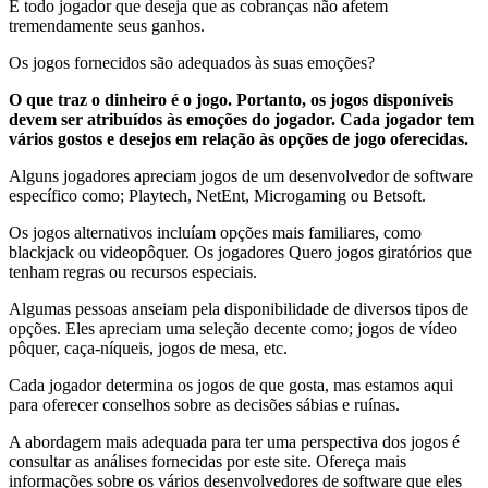
É todo jogador que deseja que as cobranças não afetem
tremendamente seus ganhos.
Os jogos fornecidos são adequados às suas emoções?
O que traz o dinheiro é o jogo. Portanto, os jogos disponíveis
devem ser atribuídos às emoções do jogador. Cada jogador tem
vários gostos e desejos em relação às opções de jogo oferecidas.
Alguns jogadores apreciam jogos de um desenvolvedor de software
específico como; Playtech, NetEnt, Microgaming ou Betsoft.
Os jogos alternativos incluíam opções mais familiares, como
blackjack ou videopôquer. Os jogadores Quero jogos giratórios que
tenham regras ou recursos especiais.
Algumas pessoas anseiam pela disponibilidade de diversos tipos de
opções. Eles apreciam uma seleção decente como; jogos de vídeo
pôquer, caça-níqueis, jogos de mesa, etc.
Cada jogador determina os jogos de que gosta, mas estamos aqui
para oferecer conselhos sobre as decisões sábias e ruínas.
A abordagem mais adequada para ter uma perspectiva dos jogos é
consultar as análises fornecidas por este site. Ofereça mais
informações sobre os vários desenvolvedores de software que eles