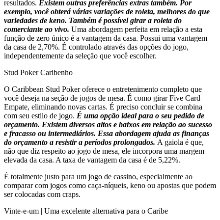
resultados.
Existem outras preferências extras também. Por
exemplo, você obterá várias variações de roleta, melhores do que
variedades de keno. Também é possível girar a roleta do
comerciante ao vivo.
Uma abordagem perfeita em relação a esta
função de zero único é a vantagem da casa. Possui uma vantagem
da casa de 2,70%. É controlado através das opções do jogo,
independentemente da seleção que você escolher.
Stud Poker Caribenho
O Caribbean Stud Poker oferece o entretenimento completo que
você deseja na seção de jogos de mesa. É como girar Five Card
Empate, eliminando novas cartas. É preciso concluir se combina
com seu estilo de jogo.
É uma opção ideal para o seu pedido de
orçamento. Existem diversos altos e baixos em relação ao sucesso
e fracasso ou intermediários. Essa abordagem ajuda as finanças
do orçamento a resistir a períodos prolongados.
A gaiola é que,
não que diz respeito ao jogo de mesa, ele incorpora uma margem
elevada da casa. A taxa de vantagem da casa é de 5,22%.
É totalmente justo para um jogo de cassino, especialmente ao
comparar com jogos como caça-níqueis, keno ou apostas que podem
ser colocadas com craps.
Vinte-e-um | Uma excelente alternativa para o Caribe