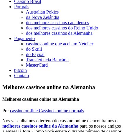
Cassino Brasil
Por país
Australian Pokies
da Nova Zelândia
dos melhores cassinos canadenses
dos melhores cassinos do Reino Unido
dos melhores cassinos da Alemanha
Pagamento
cassinos online que aceitam Neteller
do Skrill
do Paypal
Transferência Bancária
MasterCard
bitcoin
Contato
Melhores cassinos online na Alemanha
Melhores cassinos online na Alemanha
Por
cassino on-line
Cassinos online por país
Nós vasculhamos o terreno do cassino online e encontramos o
melhores cassinos online da Alemanha
para os nossos amigos
alemães lá fora. Como você espera o grande número de cassinos