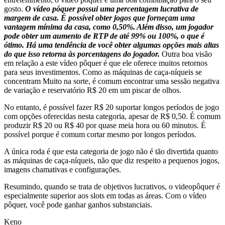
gosto.
O vídeo póquer possui uma percentagem lucrativa de
margem de casa. É possível obter jogos que forneçam uma
vantagem mínima da casa, como 0,50%. Além disso, um jogador
pode obter um aumento de RTP de até 99% ou 100%, o que é
ótimo. Há uma tendência de você obter algumas opções mais altas
do que isso retorna às porcentagens do jogador.
Outra boa visão
em relação a este vídeo pôquer é que ele oferece muitos retornos
para seus investimentos. Como as máquinas de caça-níqueis se
concentram Muito na sorte, é comum encontrar uma sessão negativa
de variação e reservatório R$ 20 em um piscar de olhos.
No entanto, é possível fazer R$ 20 suportar longos períodos de jogo
com opções oferecidas nesta categoria, apesar de R$ 0,50. É comum
produzir R$ 20 ou R$ 40 por quase meia hora ou 60 minutos. É
possível porque é comum cortar mesmo por longos períodos.
A única roda é que esta categoria de jogo não é tão divertida quanto
as máquinas de caça-níqueis, não que diz respeito a pequenos jogos,
imagens chamativas e configurações.
Resumindo, quando se trata de objetivos lucrativos, o videopôquer é
especialmente superior aos slots em todas as áreas. Com o vídeo
pôquer, você pode ganhar ganhos substanciais.
Keno