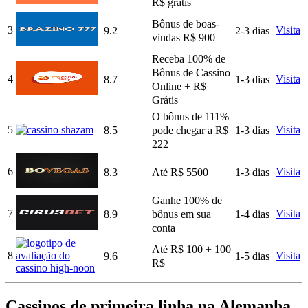
R$ grátis
Bônus de boas-
3
Visita
9.2
2-3 dias
vindas R$ 900
Receba 100% de
Bônus de Cassino
4
Visita
8.7
1-3 dias
Online + R$
Grátis
O bônus de 111%
5
Visita
pode chegar a R$
8.5
1-3 dias
222
6
Visita
8.3
Até R$ 5500
1-3 dias
Ganhe 100% de
7
Visita
bônus em sua
8.9
1-4 dias
conta
Até R$ 100 + 100
8
Visita
9.6
1-5 dias
R$
Cassinos de primeira linha na Alemanha