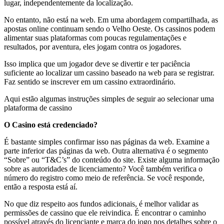
lugar, independentemente da localização.
No entanto, não está na web. Em uma abordagem compartilhada, as
apostas online continuam sendo o Velho Oeste. Os cassinos podem
alimentar suas plataformas com poucas regulamentações e
resultados, por aventura, eles jogam contra os jogadores.
Isso implica que um jogador deve se divertir e ter paciência
suficiente ao localizar um cassino baseado na web para se registrar.
Faz sentido se inscrever em um cassino extraordinário.
Aqui estão algumas instruções simples de seguir ao selecionar uma
plataforma de cassino
O Casino está credenciado?
É bastante simples confirmar isso nas páginas da web. Examine a
parte inferior das páginas da web. Outra alternativa é o segmento
“Sobre” ou “T&C’s” do conteúdo do site. Existe alguma informação
sobre as autoridades de licenciamento? Você também verifica o
número do registro como meio de referência. Se você responde,
então a resposta está aí.
No que diz respeito aos fundos adicionais, é melhor validar as
permissões de cassino que ele reivindica. É encontrar o caminho
possível através do licenciante e marca do jogo nos detalhes sobre o