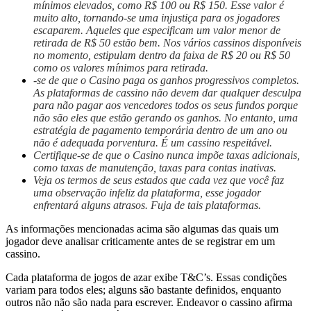
mínimos elevados, como R$ 100 ou R$ 150. Esse valor é
muito alto, tornando-se uma injustiça para os jogadores
escaparem. Aqueles que especificam um valor menor de
retirada de R$ 50 estão bem. Nos vários cassinos disponíveis
no momento, estipulam dentro da faixa de R$ 20 ou R$ 50
como os valores mínimos para retirada.
-se de que o Casino paga os ganhos progressivos completos.
As plataformas de cassino não devem dar qualquer desculpa
para não pagar aos vencedores todos os seus fundos porque
não são eles que estão gerando os ganhos. No entanto, uma
estratégia de pagamento temporária dentro de um ano ou
não é adequada porventura. É um cassino respeitável.
Certifique-se de que o Casino nunca impõe taxas adicionais,
como taxas de manutenção, taxas para contas inativas.
Veja os termos de seus estados que cada vez que você faz
uma observação infeliz da plataforma, esse jogador
enfrentará alguns atrasos. Fuja de tais plataformas.
As informações mencionadas acima são algumas das quais um
jogador deve analisar criticamente antes de se registrar em um
cassino.
Cada plataforma de jogos de azar exibe T&C’s. Essas condições
variam para todos eles; alguns são bastante definidos, enquanto
outros não não são nada para escrever. Endeavor o cassino afirma