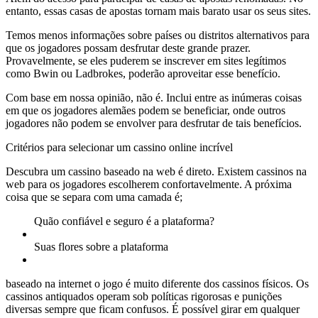
entanto, essas casas de apostas tornam mais barato usar os seus sites.
Temos menos informações sobre países ou distritos alternativos para
que os jogadores possam desfrutar deste grande prazer.
Provavelmente, se eles puderem se inscrever em sites legítimos
como Bwin ou Ladbrokes, poderão aproveitar esse benefício.
Com base em nossa opinião, não é. Inclui entre as inúmeras coisas
em que os jogadores alemães podem se beneficiar, onde outros
jogadores não podem se envolver para desfrutar de tais benefícios.
Critérios para selecionar um cassino online incrível
Descubra um cassino baseado na web é direto. Existem cassinos na
web para os jogadores escolherem confortavelmente. A próxima
coisa que se separa com uma camada é;
Quão confiável e seguro é a plataforma?
Suas flores sobre a plataforma
baseado na internet o jogo é muito diferente dos cassinos físicos. Os
cassinos antiquados operam sob políticas rigorosas e punições
diversas sempre que ficam confusos. É possível girar em qualquer