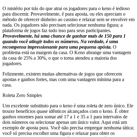
O mistério por trás do que atrai os jogadores para o keno é tedioso
para discernir. Provavelmente, é pura aposta, ou eles apreciam o
método de oferecer dinheiro ao cassino e relaxar sem se envolver em
nada. Os jogadores não precisam selecionar nenhuma figura; a
plataforma de jogos faz tudo isso para seus participantes.
Provavelmente, há uma chance de ganhar mais de 150 para 1
quando você atingir todos os números. Na verdade, é uma
recompensa impressionante para uma pequena apósta.
O
problema está na margem da casa. O Keno abrange uma vantagem
da casa de 25% a 30%, o que o torna atendeu a maioria dos
jogadores.
Felizmente, existem muitas alternativas de jogos que oferecem
apostas e ganhos fortes, mas com uma vantagem mínima para a
casa.
Roleta Zero Simples
Um excelente substituto para o keno é uma roleta de zero único. Ele
trouxe benefícios quase idênticos alcançados com o keno. É obter
ganhos enormes para somar até 17 a 1 e 35 a 1 para intervalos de
dois números ou selecionar apenas um único valor. Aqui está um
exemplo de aposta pura. Você não precisa empregar nenhuma tática;
você só precisa escolher uma figura e relaxar para obter os