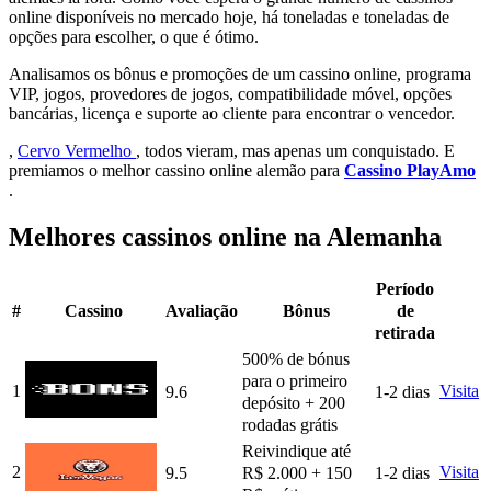
online disponíveis no mercado hoje, há toneladas e toneladas de
opções para escolher, o que é ótimo.
Analisamos os bônus e promoções de um cassino online, programa
VIP, jogos, provedores de jogos, compatibilidade móvel, opções
bancárias, licença e suporte ao cliente para encontrar o vencedor.
,
Cervo Vermelho
, todos vieram, mas apenas um conquistado. E
premiamos o melhor cassino online alemão para
Cassino PlayAmo
.
Melhores cassinos online na Alemanha
Período
de
#
Cassino
Avaliação
Bônus
retirada
500% de bónus
para o primeiro
1
Visita
9.6
1-2 dias
depósito + 200
rodadas grátis
Reivindique até
2
Visita
R$ 2.000 + 150
9.5
1-2 dias