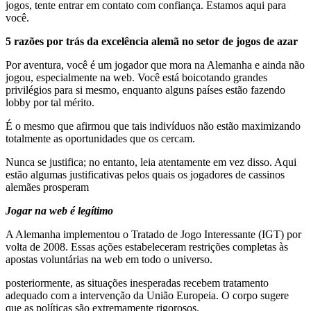
jogos, tente entrar em contato com confiança. Estamos aqui para
você.
5 razões por trás da excelência alemã no setor de jogos de azar
Por aventura, você é um jogador que mora na Alemanha e ainda não
jogou, especialmente na web. Você está boicotando grandes
privilégios para si mesmo, enquanto alguns países estão fazendo
lobby por tal mérito.
É o mesmo que afirmou que tais indivíduos não estão maximizando
totalmente as oportunidades que os cercam.
Nunca se justifica; no entanto, leia atentamente em vez disso. Aqui
estão algumas justificativas pelos quais os jogadores de cassinos
alemães prosperam
Jogar na web é legítimo
A Alemanha implementou o Tratado de Jogo Interessante (IGT) por
volta de 2008. Essas ações estabeleceram restrições completas às
apostas voluntárias na web em todo o universo.
posteriormente, as situações inesperadas recebem tratamento
adequado com a intervenção da União Europeia. O corpo sugere
que as políticas são extremamente rigorosos.