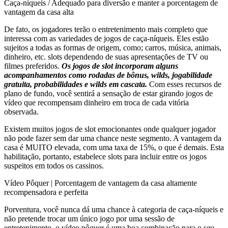
Caça-níqueis / Adequado para diversão e manter a porcentagem de
vantagem da casa alta
De fato, os jogadores terão o entretenimento mais completo que
interessa com as variedades de jogos de caça-níqueis. Eles estão
sujeitos a todas as formas de origem, como; carros, música, animais,
dinheiro, etc. slots dependendo de suas apresentações de TV ou
filmes preferidos.
Os jogos de slot incorporam alguns
acompanhamentos como rodadas de bônus, wilds, jogabilidade
gratuita, probabilidades e wilds em cascata.
Com esses recursos de
plano de fundo, você sentirá a sensação de estar girando jogos de
vídeo que recompensam dinheiro em troca de cada vitória
observada.
Existem muitos jogos de slot emocionantes onde qualquer jogador
não pode fazer sem dar uma chance neste segmento. A vantagem da
casa é MUITO elevada, com uma taxa de 15%, o que é demais. Esta
habilitação, portanto, estabelece slots para incluir entre os jogos
suspeitos em todos os cassinos.
Vídeo Pôquer | Porcentagem de vantagem da casa altamente
recompensadora e perfeita
Porventura, você nunca dá uma chance à categoria de caça-níqueis e
não pretende trocar um único jogo por uma sessão de
entretenimento, o vídeo pôquer é uma boa combinação para o seu