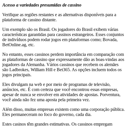
Acesso a variedades presumidas de cassino
Verifique as regiões restantes e as alternativas disponíveis para a
plataforma de cassino distante.
Um exemplo são os Brasil. Os jogadores do Brasil exibem várias
características garantidas para cassinos estrangeiros. Esses conjuntos
de indivíduos podem rodar jogos em plataformas como; Bovada,
BetOnline.ag, etc.
No entanto, esses cassinos perdem importância em comparação com
as plataformas de cassino que expressamente dão as boas-vindas aos
jogadores da Alemanha. Vários cassinos que recebem os alemães
são Ladbrokes, William Hill e Bet365. As opções incluem todos os
jogos principais.
Eles divulgam na web e por meio de programas de televisão,
anúncios, etc. É com certeza que você encontrou essas empresas,
apesar de nunca se envolver em atividades de apostas. Porventura,
você ainda não fez uma aposta pela primeira vez.
Além disso, muitas empresas existem como uma corporação pública.
Eles permaneceram no foco do governo, cada dia.
Estes casinos têm grandes estimativas. Os cassinos empregam