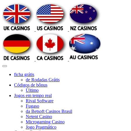
ficha grátis
de Rodadas Grátis
Códigos de bônus
Último
Jogos em tempo real
Rival Software
Fugaso
da Betsoft Casinos Brasil
Netent Casino
Microgaming Casino
Jogo Pragmático