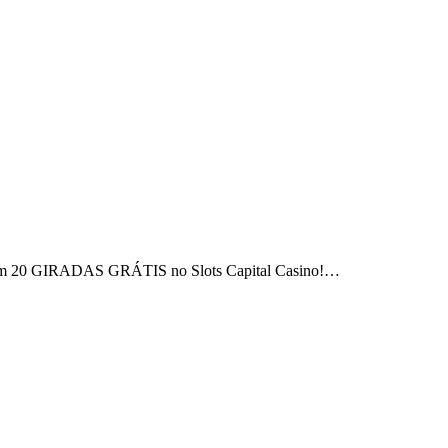
om 20 GIRADAS GRÁTIS no Slots Capital Casino!…