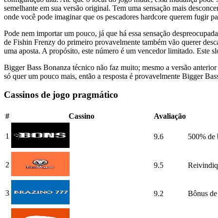
semelhante em sua versão original. Tem uma sensação mais desconcert
onde você pode imaginar que os pescadores hardcore querem fugir pa
Pode nem importar um pouco, já que há essa sensação despreocupada d
de Fishin Frenzy do primeiro provavelmente também vão querer desca
uma aposta. A propósito, este número é um vencedor limitado. Este s
Bigger Bass Bonanza técnico não faz muito; mesmo a versão anterior 
só quer um pouco mais, então a resposta é provavelmente Bigger Ba
Cassinos de jogo pragmático
#
Cassino
Avaliação
1
9.6
500% de b
2
9.5
Reivindiq
3
9.2
Bônus de