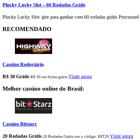
Plucky Lucky Slot – 60 Rodadas Grátis
Plucky Lucky Slot: gire para ganhar com 60 rodadas grátis Procura
RECOMENDADO
Cassino Rodoviário
R$ 30 Grátis
Visite agora
R$ 30 em fichas grátis
Melhor cassino online do Brasil:
Cassino Bitstarz
20 Rodadas Grátis
Visite agora
20 Rodadas Grátis use o código: BIT20