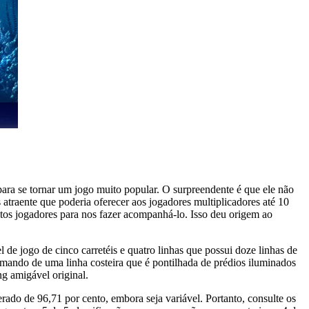
para se tornar um jogo muito popular. O surpreendente é que ele não
atraente que poderia oferecer aos jogadores multiplicadores até 10
os jogadores para nos fazer acompanhá-lo. Isso deu origem ao
de jogo de cinco carretéis e quatro linhas que possui doze linhas de
mando de uma linha costeira que é pontilhada de prédios iluminados
ng amigável original.
do de 96,71 por cento, embora seja variável. Portanto, consulte os