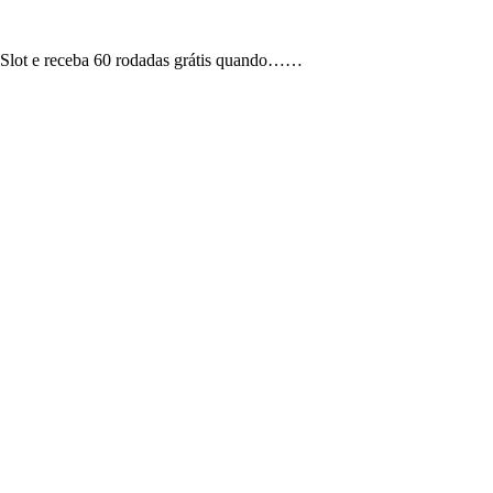
y Slot e receba 60 rodadas grátis quando……