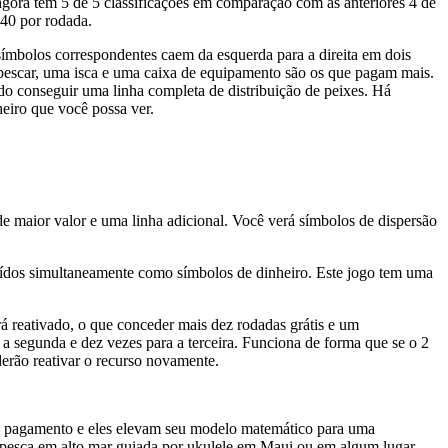
agora tem 5 de 5 classificações em comparação com as anteriores 4 de
40 por rodada.
ímbolos correspondentes caem da esquerda para a direita em dois
 pescar, uma isca e uma caixa de equipamento são os que pagam mais.
ndo conseguir uma linha completa de distribuição de peixes. Há
eiro que você possa ver.
 maior valor e uma linha adicional. Você verá símbolos de dispersão
aídos simultaneamente como símbolos de dinheiro. Este jogo tem uma
á reativado, o que conceder mais dez rodadas grátis e um
 a segunda e dez vezes para a terceira. Funciona de forma que se o 2
erão reativar o recurso novamente.
de pagamento e eles elevam seu modelo matemático para uma
e pesca em alto mar guiada por ukulele em Maui ou em algum lugar