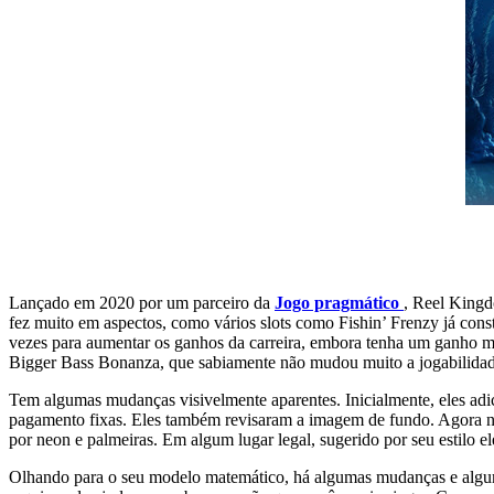
Lançado em 2020 por um parceiro da
Jogo pragmático
, Reel Kingd
fez muito em aspectos, como vários slots como Fishin’ Frenzy já const
vezes para aumentar os ganhos da carreira, embora tenha um ganho m
Bigger Bass Bonanza, que sabiamente não mudou muito a jogabilidade 
Tem algumas mudanças visivelmente aparentes. Inicialmente, eles adici
pagamento fixas. Eles também revisaram a imagem de fundo. Agora não
por neon e palmeiras. Em algum lugar legal, sugerido por seu estilo el
Olhando para o seu modelo matemático, há algumas mudanças e alguma