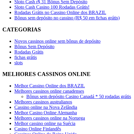
Sloto Cash r$ 31 Bônus Sem Depósito
Sloto Cash Casino 100 Rodadas Grátis!
Rodadas Grátis no Cassino Online dos BRAZIL
Bônus sem depósito no cassino (R$ 50 em fichas grátis)
CATEGORIAS
Novos cassinos online sem bônus de depósito
Bônus Sem Depósito
Rodadas Grátis
fichas grátis
slots
MELHORES CASSINOS ONLINE
Melhor Cassino Online dos BRAZIL
Melhores cassinos online canadenses
Bônus sem depósito Casino Canadá * 50 rodadas grátis
Melhores cassinos australianos
Cassino online na Nova Zelândia
Melhor Casino Online Alemanha
Melhores cassinos online na Noruega
Melhor cassino online na Suécia
Casino Online Finlandês