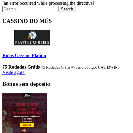
[an error occurred while processing the directive]
CASSINO DO MÊS
Rolos Cassino Platina
75 Rodadas Grátis
75 Rodadas Grátis =>use o código: CASH3WINS
Visite agora
Bônus sem depósito