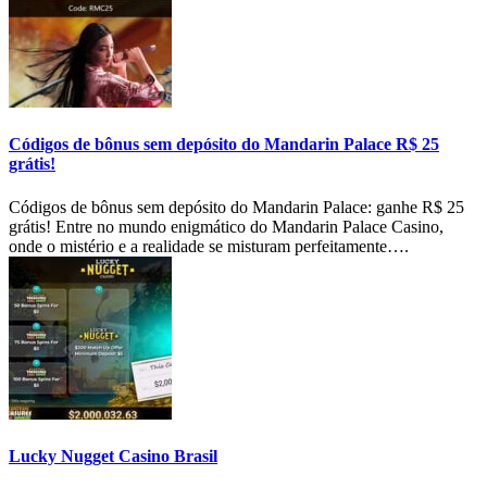
Códigos de bônus sem depósito do Mandarin Palace R$ 25
grátis!
Códigos de bônus sem depósito do Mandarin Palace: ganhe R$ 25
grátis! Entre no mundo enigmático do Mandarin Palace Casino,
onde o mistério e a realidade se misturam perfeitamente….
Lucky Nugget Casino Brasil