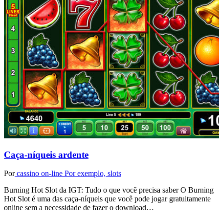
Caça-níqueis ardente
Por
cassino on-line
Por exemplo, slots
Burning Hot Slot da IGT: Tudo o que você precisa saber O Burning
Hot Slot é uma das caça-níqueis que você pode jogar gratuitamente
online sem a necessidade de fazer o download…