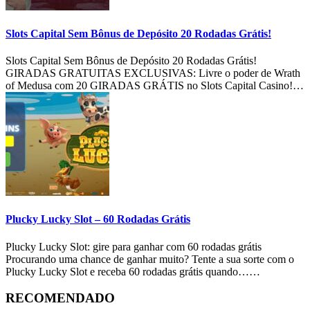
Slots Capital Sem Bônus de Depósito 20 Rodadas Grátis!
Slots Capital Sem Bônus de Depósito 20 Rodadas Grátis!
GIRADAS GRATUITAS EXCLUSIVAS: Livre o poder de Wrath
of Medusa com 20 GIRADAS GRÁTIS no Slots Capital Casino!…
Plucky Lucky Slot – 60 Rodadas Grátis
Plucky Lucky Slot: gire para ganhar com 60 rodadas grátis
Procurando uma chance de ganhar muito? Tente a sua sorte com o
Plucky Lucky Slot e receba 60 rodadas grátis quando……
RECOMENDADO