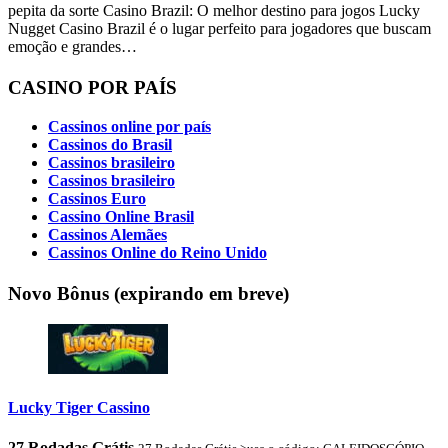
pepita da sorte Casino Brazil: O melhor destino para jogos Lucky
Nugget Casino Brazil é o lugar perfeito para jogadores que buscam
emoção e grandes…
CASINO POR PAÍS
Cassinos online por país
Cassinos do Brasil
Cassinos brasileiro
Cassinos brasileiro
Cassinos Euro
Cassino Online Brasil
Cassinos Alemães
Cassinos Online do Reino Unido
Novo Bônus (expirando em breve)
Lucky Tiger Cassino
27 Rodadas Grátis